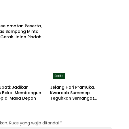
eselamatan Peserta,
tas Sampang Minta
 Gerak Jalan Pindah
asi Aman
Berita
upati: Jadikan
Jelang Hari Pramuka,
 Bekal Membangun
Kwarcab Sumenep
p di Masa Depan
Teguhkan Semangat
Pengabdian Lewat Ziarah
Pahlawan
kan.
Ruas yang wajib ditandai
*