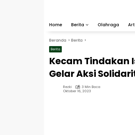
Langsung
ke
konten
Home
Berita
Olahraga
Art
Beranda
Berita
Berita
Kecam Tindakan I
Gelar Aksi Solidar
Rezki
3 Min Baca
Oktober 16, 2023