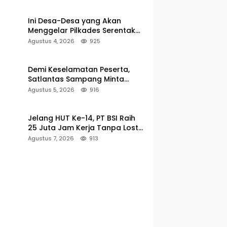
Pencarian
Ini Desa-Desa yang Akan
Menggelar Pilkades Serentak
2027 di Kabupaten Sumenep
Agustus 4, 2026
925
Demi Keselamatan Peserta,
Satlantas Sampang Minta
Latihan Gerak Jalan Pindah ke
Agustus 5, 2026
916
Lokasi Aman
Jelang HUT Ke-14, PT BSI Raih
25 Juta Jam Kerja Tanpa Lost-
Time Injury
Agustus 7, 2026
913