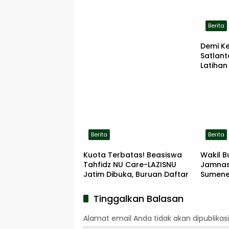
Berita
Demi K
Satlan
Latihan
ke Lok
Berita
Berita
Kuota Terbatas! Beasiswa
Wakil B
Tahfidz NU Care-LAZISNU
Jamnas
Jatim Dibuka, Buruan Daftar
Sumene
Tinggalkan Balasan
Alamat email Anda tidak akan dipublikasi