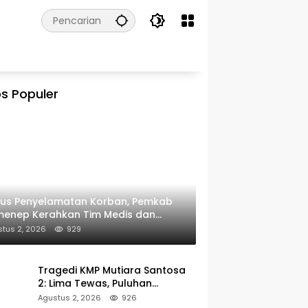
s Populer
kus Penyelamatan Korban, Pemkab
menep Kerahkan Tim Medis dan
ulans ke Pelabuhan Kalianget
tus 2, 2026
929
Tragedi KMP Mutiara Santosa
2: Lima Tewas, Puluhan
Penumpang Masih Dalam
Agustus 2, 2026
926