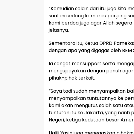
“Kemudian selain dari itu juga kita m
saat ini sedang kemarau panjang su
kami berdoa juga agar Allah seger
jelasnya.
Sementara itu, Ketua DPRD Pamekasa
dengan apa yang digagas oleh BEM 
Ia sangat mensupport serta mengap
mengupayakan dengan penuh agar 
pihak-pihak terkait.
“Saya tadi sudah menyampaikan ba
menyampaikan tuntutannya ke pemeri
kami akan mengutus salah satu ata
tuntutan itu ke Jakarta, yang nant
Negeri, ketiga kedutaan besar Amer
Halili Yasin juga menegaskan piha