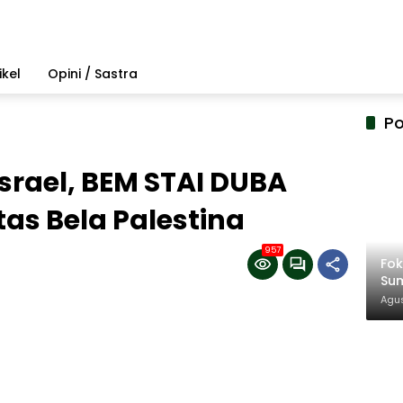
ikel
Opini / Sastra
Po
srael, BEM STAI DUBA
itas Bela Palestina
957
Fo
Su
Amb
Agus