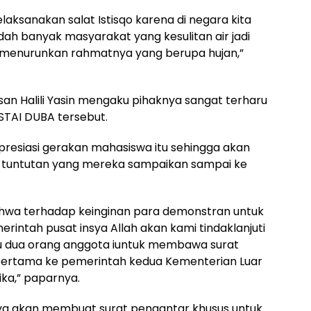
elaksanakan salat Istisqo karena di negara kita
dah banyak masyarakat yang kesulitan air jadi
a menurunkan rahmatnya yang berupa hujan,”
n Halili Yasin mengaku pihaknya sangat terharu
STAI DUBA tersebut.
resiasi gerakan mahasiswa itu sehingga akan
tuntutan yang mereka sampaikan sampai ke
hwa terhadap keinginan para demonstran untuk
ntah pusat insya Allah akan kami tindaklanjuti
u dua orang anggota iuntuk membawa surat
i pertama ke pemerintah kedua Kementerian Luar
ika,” paparnya.
knya akan membuat surat pengantar khusus untuk