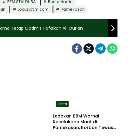
BEM STAI DUBA
Berita Hari Ini
san
Locusjatim.com
Pamekasan
ejak Lahir, Asis Suwarno Tetap Optimis Hafalkan Al-Qur’an
Berita
Ledakan BBM Warnai
Kecelakaan Maut di
Pamekasan, Korban Tewas
Terbakar di Lokasi