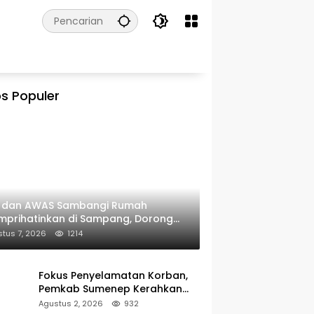
s Populer
I dan AWAS Sambangi Rumah
prihatinkan di Sampang, Dorong
erintah Beri Bantuan RTLH
tus 7, 2026
1214
Fokus Penyelamatan Korban,
Pemkab Sumenep Kerahkan
Tim Medis dan Ambulans ke
Agustus 2, 2026
932