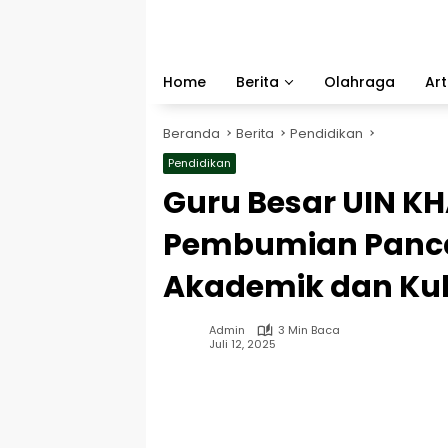
Langsung
ke
konten
Home
Berita
Olahraga
Art
Beranda
Berita
Pendidikan
Pendidikan
Guru Besar UIN K
Pembumian Panca
Akademik dan Kul
Admin
3 Min Baca
Juli 12, 2025