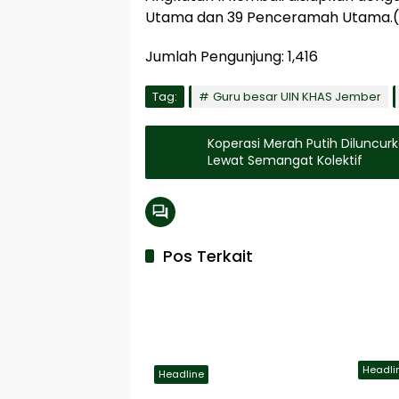
Utama dan 39 Penceramah Utama.(
Jumlah Pengunjung:
1,416
Tag:
Guru besar UIN KHAS Jember
Koperasi Merah Putih Diluncu
Lewat Semangat Kolektif
Pos Terkait
Headli
Headline