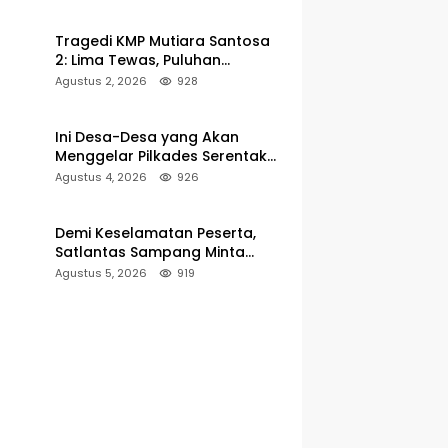
Pelabuhan Kalianget
Tragedi KMP Mutiara Santosa
2: Lima Tewas, Puluhan
Penumpang Masih Dalam
Agustus 2, 2026
928
Pencarian
Ini Desa-Desa yang Akan
Menggelar Pilkades Serentak
2027 di Kabupaten Sumenep
Agustus 4, 2026
926
Demi Keselamatan Peserta,
Satlantas Sampang Minta
Latihan Gerak Jalan Pindah ke
Agustus 5, 2026
919
Lokasi Aman