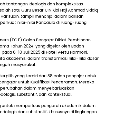
ah tantangan ideologis dan kompleksitas
salah satu Guru Besar UIN Kiai Haji Achmad Siddiq
r Harisudin, tampil menonjol dalam barisan
rkuat nilai-nilai Pancasila di ruang-ruang
ainers (TOT) Calon Pengajar Diklat Pembinaan
 Utama Tahun 2024, yang digelar oleh Badan
 pada 8–10 Juli 2025 di Hotel Vertu Harmoni,
ata akademisi dalam transformasi nilai-nilai dasar
engah masyarakat.
erpilih yang terdiri dari 88 calon pengajar untuk
 pengajar untuk Kualifikasi Penceramah. Mereka
n perubahan dalam menyebarluaskan
ogis, substantif, dan kontekstual.
g untuk memperluas pengaruh akademik dalam
logis dan substantif, khususnya di lingkungan