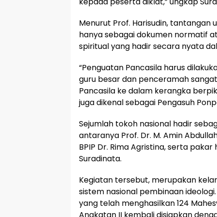
kepada peserta diklat,” ungkap Sur
Menurut Prof. Harisudin, tantangan 
hanya sebagai dokumen normatif atau
spiritual yang hadir secara nyata d
“Penguatan Pancasila harus dilakukan
guru besar dan penceramah sangat vi
Pancasila ke dalam kerangka berpik
juga dikenal sebagai Pengasuh Ponp
Sejumlah tokoh nasional hadir seba
antaranya Prof. Dr. M. Amin Abdull
BPIP Dr. Rima Agristina, serta pakar
Suradinata.
Kegiatan tersebut, merupakan kel
sistem nasional pembinaan ideologi
yang telah menghasilkan 124 Mahesw
Angkatan II kembali disiapkan den