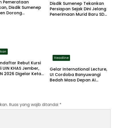
an Pemerataan
Disdik Sumenep Tekankan
kan, Disdik Sumenep
Persiapan Sejak Dini Jelang
en Dorong
Penerimaan Murid Baru SD
katan Kapasitas Guru
2026
ikan
Headline
endaftar Rebut Kursi
di UIN KHAS Jember,
Gelar International Lecture,
N 2026 Digelar Ketat
UI Cordoba Banyuwangi
rstandar
Bedah Masa Depan AI
Bersama Profesor AS dan
Malaysia
kan.
Ruas yang wajib ditandai
*