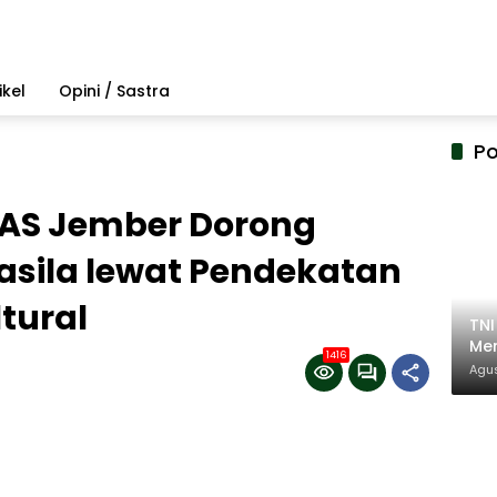
ikel
Opini / Sastra
Po
HAS Jember Dorong
sila lewat Pendekatan
tural
TN
Mem
1416
Pem
Agus