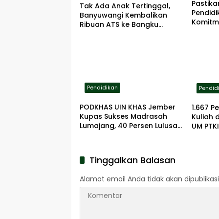
Pastik
Tak Ada Anak Tertinggal,
Pendidi
Banyuwangi Kembalikan
Komitm
Ribuan ATS ke Bangku
Pening
Sekolah
Pendidikan
Pendid
PODKHAS UIN KHAS Jember
1.667 P
Kupas Sukses Madrasah
Kuliah 
Lumajang, 40 Persen Lulusan
UM PTKI
Lanjut ke PTN
dan Te
Tinggalkan Balasan
Alamat email Anda tidak akan dipublikasi