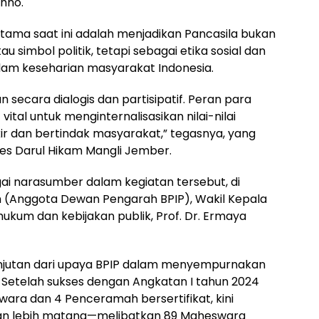
ahno.
utama saat ini adalah menjadikan Pancasila bukan
 simbol politik, tetapi sebagai etika sosial dan
alam keseharian masyarakat Indonesia.
 secara dialogis dan partisipatif. Peran para
tal untuk menginternalisasikan nilai-nilai
ir dan bertindak masyarakat,” tegasnya, yang
es Darul Hikam Mangli Jember.
gai narasumber dalam kegiatan tersebut, di
ah (Anggota Dewan Pengarah BPIP), Wakil Kepala
 hukum dan kebijakan publik, Prof. Dr. Ermaya
anjutan dari upaya BPIP dalam menyempurnakan
. Setelah sukses dengan Angkatan I tahun 2024
ara dan 4 Penceramah bersertifikat, kini
gan lebih matang—melibatkan 89 Maheswara