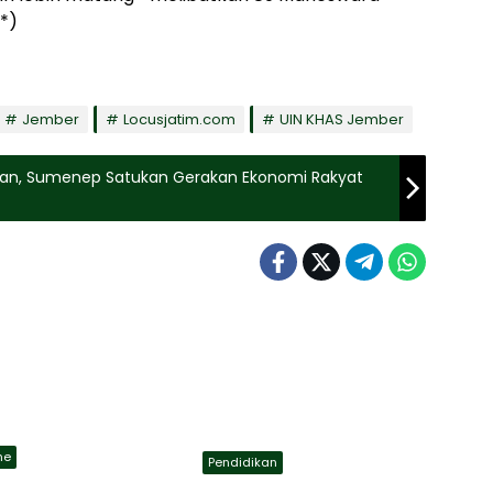
*)
Jember
Locusjatim.com
UIN KHAS Jember
rkan, Sumenep Satukan Gerakan Ekonomi Rakyat
ne
Pendidikan