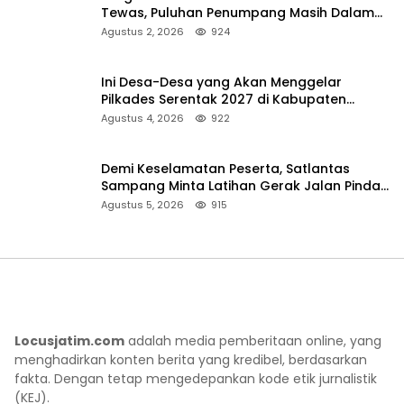
Tewas, Puluhan Penumpang Masih Dalam
Pencarian
Agustus 2, 2026
924
Ini Desa-Desa yang Akan Menggelar
Pilkades Serentak 2027 di Kabupaten
Sumenep
Agustus 4, 2026
922
Demi Keselamatan Peserta, Satlantas
Sampang Minta Latihan Gerak Jalan Pindah
ke Lokasi Aman
Agustus 5, 2026
915
Locusjatim.com
adalah media pemberitaan online, yang
menghadirkan konten berita yang kredibel, berdasarkan
fakta. Dengan tetap mengedepankan kode etik jurnalistik
(KEJ).