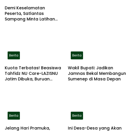
Demi Keselamatan
Peserta, Satlantas
Sampang Minta Latihan
Gerak Jalan Pindah ke
Lokasi Aman
Berita
Berita
Kuota Terbatas! Beasiswa
Wakil Bupati: Jadikan
Tahfidz NU Care-LAZISNU
Jamnas Bekal Membangun
Jatim Dibuka, Buruan
Sumenep di Masa Depan
Daftar
Berita
Berita
Jelang Hari Pramuka,
Ini Desa-Desa yang Akan