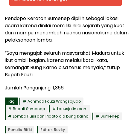
Pendopo Keraton Sumenep dipilih sebagai lokasi
acara karena dinilai memiliki nilai sejarah yang kuat
dan mampu menambah nuansa nasionalisme dalam
pelaksanaan lomba.
“Saya mengajak seluruh masyarakat Madura untuk
ikut ambil bagian, karena melalui kata-kata,
semangat Bung Karno bisa terus menyala,” tutup
Bupati Fauzi.
Jumlah Pengunjung:
1,356
Tag:
Achmad Fauzi Wongsojudo
Bupati Sumenep
Locusjatim.com
Lomba Puisi dan Pidato ala bung karno
Sumenep
Penulis: Rifki
Editor: Rezky