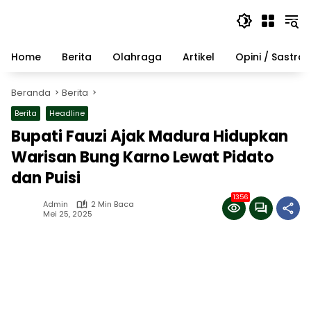
Langsung
ke
konten
Home
Berita
Olahraga
Artikel
Opini / Sastra
Beranda
Berita
Berita
Headline
Bupati Fauzi Ajak Madura Hidupkan
Warisan Bung Karno Lewat Pidato
dan Puisi
1356
Admin
2 Min Baca
Mei 25, 2025