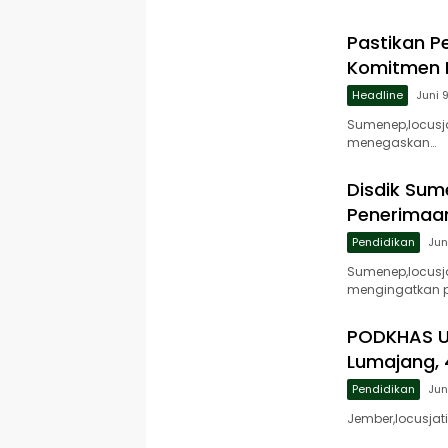
Pastikan P
Komitmen 
Headline
Juni 
Sumenep,locusj
menegaskan…
Disdik Sum
Penerimaan
Pendidikan
Jun
Sumenep,locusj
mengingatkan p
PODKHAS U
Lumajang, 
Pendidikan
Jun
Jember,locusjat