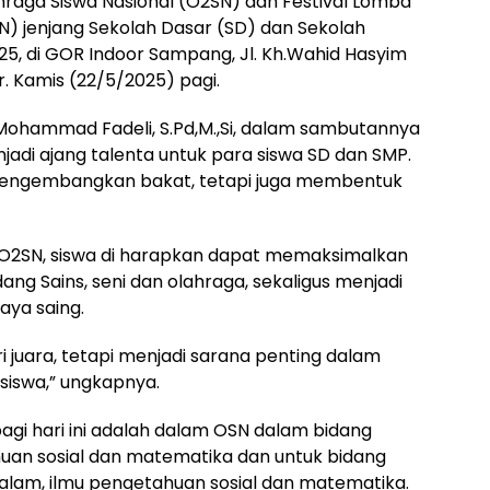
ahraga Siswa Nasional (O2SN) dan Festival Lomba
3N) jenjang Sekolah Dasar (SD) dan Sekolah
, di GOR Indoor Sampang, Jl. Kh.Wahid Hasyim
 Kamis (22/5/2025) pagi.
Mohammad Fadeli, S.Pd,M.,Si, dalam sambutannya
jadi ajang talenta untuk para siswa SD dan SMP.
 mengembangkan bakat, tetapi juga membentuk
 O2SN, siswa di harapkan dapat memaksimalkan
g Sains, seni dan olahraga, sekaligus menjadi
aya saing.
i juara, tetapi menjadi sarana penting dalam
siswa,” ungkapnya.
agi hari ini adalah dalam OSN dalam bidang
huan sosial dan matematika dan untuk bidang
lam, ilmu pengetahuan sosial dan matematika.