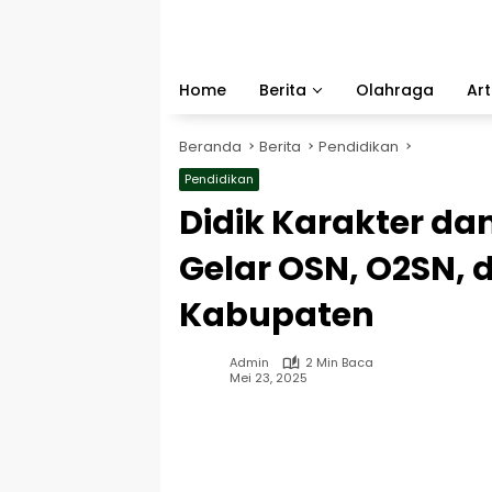
Langsung
ke
konten
Home
Berita
Olahraga
Art
Beranda
Berita
Pendidikan
Pendidikan
Didik Karakter da
Gelar OSN, O2SN, 
Kabupaten
Admin
2 Min Baca
Mei 23, 2025