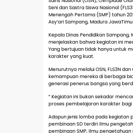
Sains Nasional (OSN), Olimpiade Ol
Seni dan Sastra Siswa Nasional (FLS
Menengah Pertama (SMP) tahun 2025
Asy’ari Sampang, Madura JawaTimur.
Kepala Dinas Pendidikan Sampang, 
menjelaskan bahwa kegiatan ini men
Yang bertujuan tidak hanya untuk
karakter yang kuat.
Menurutnya melalui OSN, FLS3N dan
kemampuan mereka di berbagai bidan
generasi penerus bangsa yang berd
” Kegiatan ini bukan sekadar mencar
proses pembelajaran karakter bagi 
Adapun jenis lomba pada kegiatan p
pembinaan SD terdiri Ilmu pengeta
pembinaan SMP, Ilmu pengetahuan a