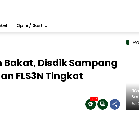
ikel
Opini / Sastra
Po
n Bakat, Disdik Sampang
dan FLS3N Tingkat
“Ka
Be
1287
Ter
Juli