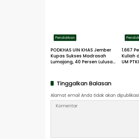
Pening
Sekolah
Pendidikan
Pendid
PODKHAS UIN KHAS Jember
1.667 P
Kupas Sukses Madrasah
Kuliah 
Lumajang, 40 Persen Lulusan
UM PTKI
Lanjut ke PTN
dan Te
Tinggalkan Balasan
Alamat email Anda tidak akan dipublikasi