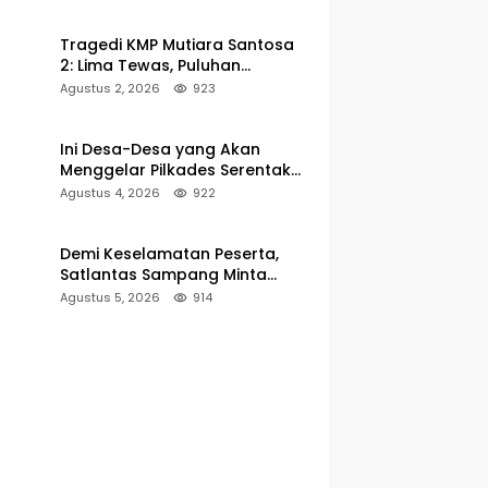
Pelabuhan Kalianget
Tragedi KMP Mutiara Santosa
2: Lima Tewas, Puluhan
Penumpang Masih Dalam
Agustus 2, 2026
923
Pencarian
Ini Desa-Desa yang Akan
Menggelar Pilkades Serentak
2027 di Kabupaten Sumenep
Agustus 4, 2026
922
Demi Keselamatan Peserta,
Satlantas Sampang Minta
Latihan Gerak Jalan Pindah ke
Agustus 5, 2026
914
Lokasi Aman