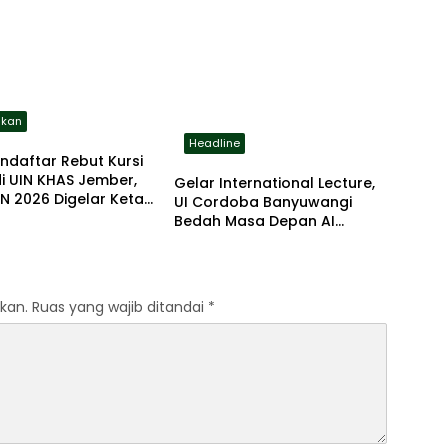
katan Kapasitas Guru
2026
ikan
Headline
endaftar Rebut Kursi
di UIN KHAS Jember,
Gelar International Lecture,
N 2026 Digelar Ketat
UI Cordoba Banyuwangi
rstandar
Bedah Masa Depan AI
Bersama Profesor AS dan
Malaysia
kan.
Ruas yang wajib ditandai
*