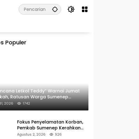
s Populer
ncana Letkol Teddy” Warnai Jumat
rkah, Ratusan Warga Sumenep
ima Nasi Bungkus
 31, 2026
1742
Fokus Penyelamatan Korban,
Pemkab Sumenep Kerahkan
Tim Medis dan Ambulans ke
Agustus 2, 2026
926