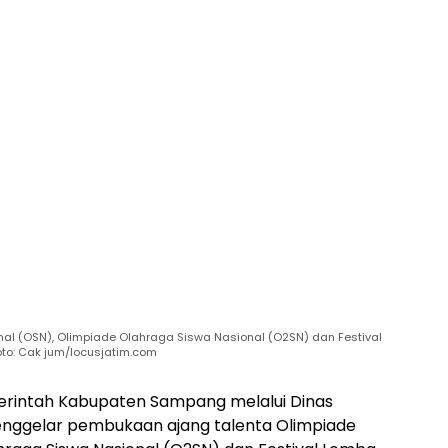
al (OSN), Olimpiade Olahraga Siswa Nasional (O2SN) dan Festival
oto: Cak jum/locusjatim.com
rintah Kabupaten Sampang melalui Dinas
ggelar pembukaan ajang talenta Olimpiade