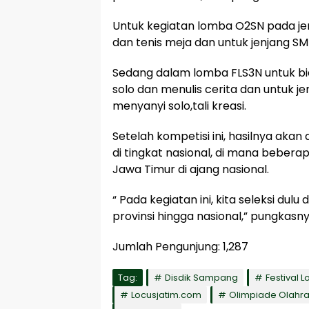
Untuk kegiatan lomba O2SN pada jenj
dan tenis meja dan untuk jenjang SMP
Sedang dalam lomba FLS3N untuk b
solo dan menulis cerita dan untuk
menyanyi solo,tali kreasi.
Setelah kompetisi ini, hasilnya akan
di tingkat nasional, di mana bebera
Jawa Timur di ajang nasional.
“ Pada kegiatan ini, kita seleksi dul
provinsi hingga nasional,” pungkasny
Jumlah Pengunjung:
1,287
Tag:
Disdik Sampang
Festival 
Locusjatim.com
Olimpiade Olahra