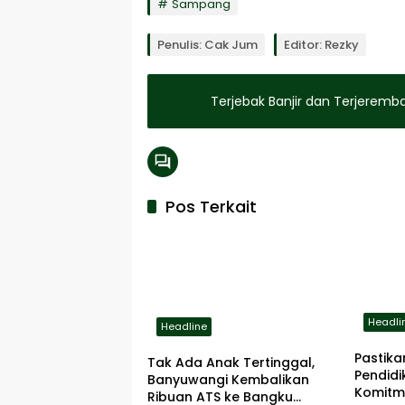
Sampang
Penulis: Cak Jum
Editor: Rezky
Terjebak Banjir dan Terjeremb
Pos Terkait
Headli
Headline
Pastik
Tak Ada Anak Tertinggal,
Pendidi
Banyuwangi Kembalikan
Komitm
Ribuan ATS ke Bangku