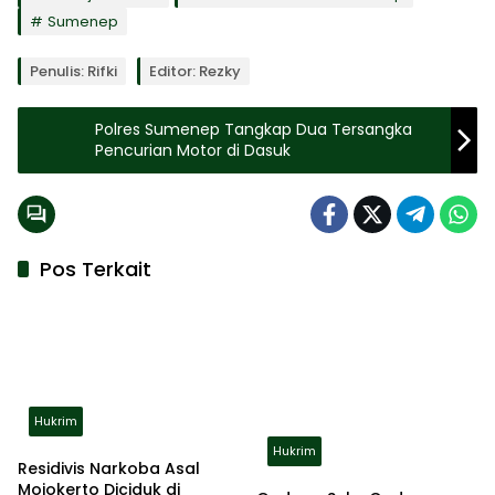
Sumenep
Penulis: Rifki
Editor: Rezky
Polres Sumenep Tangkap Dua Tersangka
Pencurian Motor di Dasuk
Pos Terkait
Hukrim
Hukrim
Residivis Narkoba Asal
Mojokerto Diciduk di