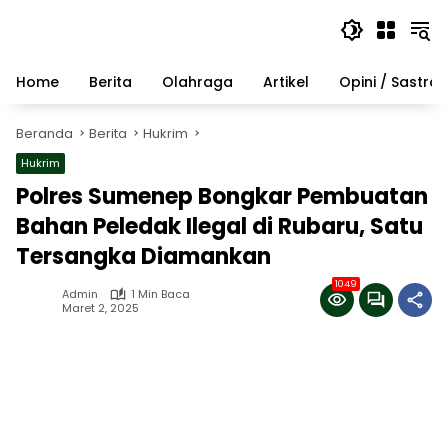
Langsung
ke
konten
Home
Berita
Olahraga
Artikel
Opini / Sastra
Beranda
Berita
Hukrim
Hukrim
Polres Sumenep Bongkar Pembuatan
Bahan Peledak Ilegal di Rubaru, Satu
Tersangka Diamankan
1049
Admin
1 Min Baca
Maret 2, 2025