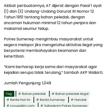
Akibat perbuatannya, AT dijerat dengan Pasal 1 ayat
(1) dan (3) Undang-Undang Darurat RI Nomor 12
Tahun 1951 tentang bahan peledak, dengan
ancaman hukuman minimal 12 tahun penjara dan
maksimal seumur hidup.
Polres Sumenep mengimbau masyarakat untuk
segera melapor jika mengetahui aktivitas ilegal yang
berpotensi membahayakan keamanan dan
ketertiban.
“Kami berharap kerja sama dari masyarakat agar
kejadian serupa tidak terulang,” tambah AKP Widiarti.
Jumlah Pengunjung:
1,049
Tag:
Bahan peledak
Bahan peledak ilegal
Berita Hari Ini
Berita Sumenep
Handak
Locusjatim.com
Satreskrim Polres Sumenep