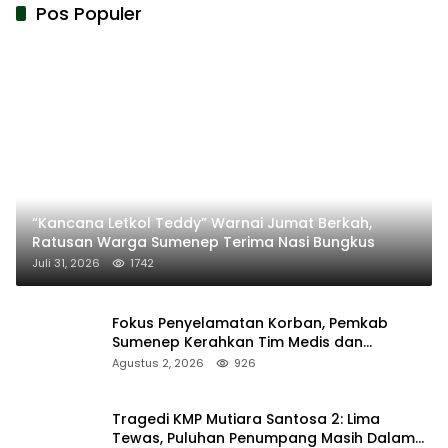
Pos Populer
“Kancana Letkol Teddy” Warnai Jumat Berkah,
Ratusan Warga Sumenep Terima Nasi Bungkus
Juli 31, 2026
1742
Fokus Penyelamatan Korban, Pemkab
Sumenep Kerahkan Tim Medis dan
Ambulans ke Pelabuhan Kalianget
Agustus 2, 2026
926
Tragedi KMP Mutiara Santosa 2: Lima
Tewas, Puluhan Penumpang Masih Dalam