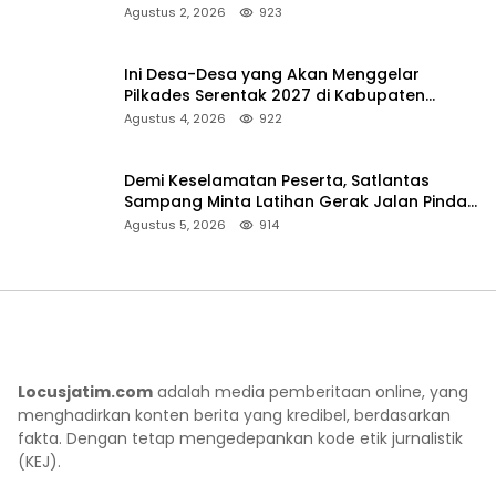
Pencarian
Agustus 2, 2026
923
Ini Desa-Desa yang Akan Menggelar
Pilkades Serentak 2027 di Kabupaten
Sumenep
Agustus 4, 2026
922
Demi Keselamatan Peserta, Satlantas
Sampang Minta Latihan Gerak Jalan Pindah
ke Lokasi Aman
Agustus 5, 2026
914
Locusjatim.com
adalah media pemberitaan online, yang
menghadirkan konten berita yang kredibel, berdasarkan
fakta. Dengan tetap mengedepankan kode etik jurnalistik
(KEJ).