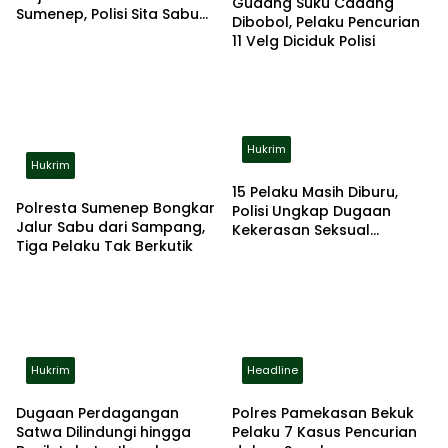
Gudang Suku Cadang
Sumenep, Polisi Sita Sabu
Dibobol, Pelaku Pencurian
dan Alat Hisap
11 Velg Diciduk Polisi
Hukrim
Hukrim
15 Pelaku Masih Diburu,
Polresta Sumenep Bongkar
Polisi Ungkap Dugaan
Jalur Sabu dari Sampang,
Kekerasan Seksual
Tiga Pelaku Tak Berkutik
Berulang terhadap Anak
Disabilitas
Hukrim
Headline
Dugaan Perdagangan
Polres Pamekasan Bekuk
Satwa Dilindungi hingga
Pelaku 7 Kasus Pencurian