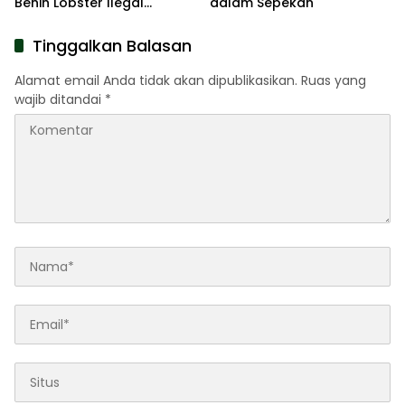
Benih Lobster Ilegal
dalam Sepekan
Terbongkar, Polda Jatim
Amankan Empat
Tinggalkan Balasan
Tersangka
Alamat email Anda tidak akan dipublikasikan.
Ruas yang
wajib ditandai
*