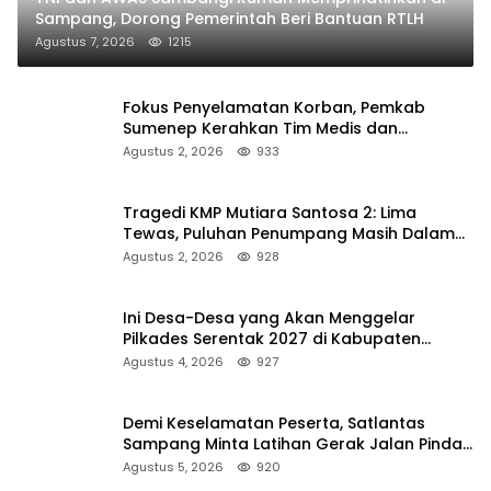
Sampang, Dorong Pemerintah Beri Bantuan RTLH
Agustus 7, 2026
1215
Fokus Penyelamatan Korban, Pemkab
Sumenep Kerahkan Tim Medis dan
Ambulans ke Pelabuhan Kalianget
Agustus 2, 2026
933
Tragedi KMP Mutiara Santosa 2: Lima
Tewas, Puluhan Penumpang Masih Dalam
Pencarian
Agustus 2, 2026
928
Ini Desa-Desa yang Akan Menggelar
Pilkades Serentak 2027 di Kabupaten
Sumenep
Agustus 4, 2026
927
Demi Keselamatan Peserta, Satlantas
Sampang Minta Latihan Gerak Jalan Pindah
ke Lokasi Aman
Agustus 5, 2026
920