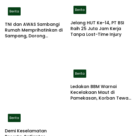
Berita
Berita
Jelang HUT Ke-14, PT BSI
TNI dan AWAS Sambangi
Raih 25 Juta Jam Kerja
Rumah Memprihatinkan di
Tanpa Lost-Time Injury
Sampang, Dorong
Pemerintah Beri Bantuan
RTLH
Berita
Ledakan BBM Warnai
Kecelakaan Maut di
Pamekasan, Korban Tewas
Terbakar di Lokasi
Berita
Demi Keselamatan