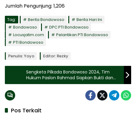
Jumlah Pengunjung:
1,206
Tag:
Berita Bondowoso
Berita Hari Ini
Bondowoso
DPC PTI Bondowoso
Locusjatim.com
Pelantikan PTI Bondowoso
PTI Bondowoso
Penulis: Yoyo
Editor: Rezky
Sengketa Pilkada Bondowoso 2024, Tim
Hukum Paslon Rahmad Siapkan Bukti dan
Saksi Persidangan
Pos Terkait