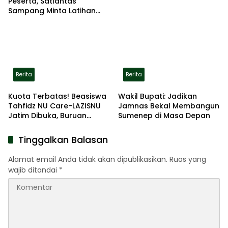
Peserta, Satlantas
Sampang Minta Latihan
Gerak Jalan Pindah ke
Lokasi Aman
Berita
Berita
Kuota Terbatas! Beasiswa
Wakil Bupati: Jadikan
Tahfidz NU Care-LAZISNU
Jamnas Bekal Membangun
Jatim Dibuka, Buruan
Sumenep di Masa Depan
Daftar
Tinggalkan Balasan
Alamat email Anda tidak akan dipublikasikan.
Ruas yang
wajib ditandai
*