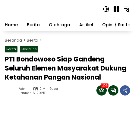
Langsung
ke
konten
Home
Berita
Olahraga
Artikel
Opini / Sastra
Beranda
Berita
Berita
Headline
PTI Bondowoso Siap Gandeng
Seluruh Elemen Masyarakat Dukung
Ketahanan Pangan Nasional
1206
Admin
2 Min Baca
Januari 6, 2025