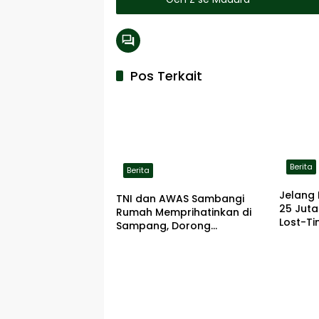
Pos Terkait
Berita
Berita
Jelang 
TNI dan AWAS Sambangi
25 Jut
Rumah Memprihatinkan di
Lost-Ti
Sampang, Dorong
Pemerintah Beri Bantuan
RTLH