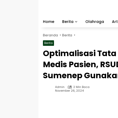
Langsung
ke
konten
Home
Berita
Olahraga
Art
Beranda
Berita
Berita
Optimalisasi Tat
Medis Pasien, RS
Sumenep Gunakan
Admin
2 Min Baca
November 26, 2024