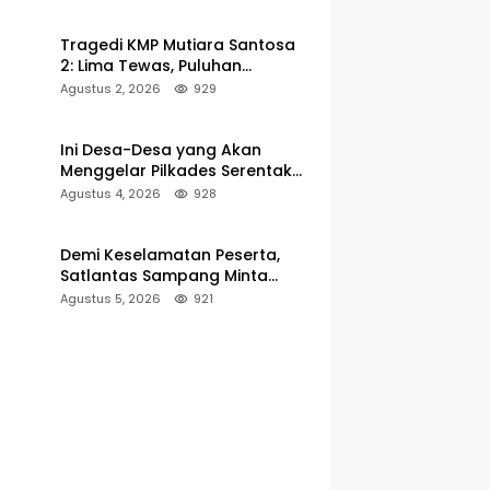
Pelabuhan Kalianget
Tragedi KMP Mutiara Santosa
2: Lima Tewas, Puluhan
Penumpang Masih Dalam
Agustus 2, 2026
929
Pencarian
Ini Desa-Desa yang Akan
Menggelar Pilkades Serentak
2027 di Kabupaten Sumenep
Agustus 4, 2026
928
Demi Keselamatan Peserta,
Satlantas Sampang Minta
Latihan Gerak Jalan Pindah ke
Agustus 5, 2026
921
Lokasi Aman