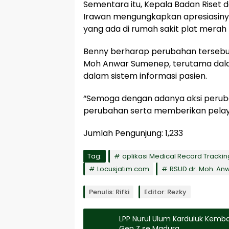
Sementara itu, Kepala Badan Riset
Irawan mengungkapkan apresiasinya
yang ada di rumah sakit plat merah 
Benny berharap perubahan tersebu
Moh Anwar Sumenep, terutama dal
dalam sistem informasi pasien.
“Semoga dengan adanya aksi peru
perubahan serta memberikan pelay
Jumlah Pengunjung:
1,233
Tag:
aplikasi Medical Record Tracki
Locusjatim.com
RSUD dr. Moh. A
Penulis: Rifki
Editor: Rezky
LPP Nurul Ulum Karduluk Kemba
Gen Z se Madura