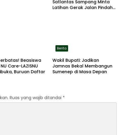
Satlantas Sampang Minta
Latihan Gerak Jalan Pindah
ke Lokasi Aman
Berita
Terbatas! Beasiswa
Wakil Bupati: Jadikan
 NU Care-LAZISNU
Jamnas Bekal Membangun
ibuka, Buruan Daftar
Sumenep di Masa Depan
kan.
Ruas yang wajib ditandai
*