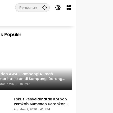
s Populer
I dan AWAS Sambangi Rumah
prihatinkan di Sampang, Dorong
erintah Beri Bantuan RTLH
tus 7, 2026
1217
Fokus Penyelamatan Korban,
Pemkab Sumenep Kerahkan
Tim Medis dan Ambulans ke
Agustus 2, 2026
934