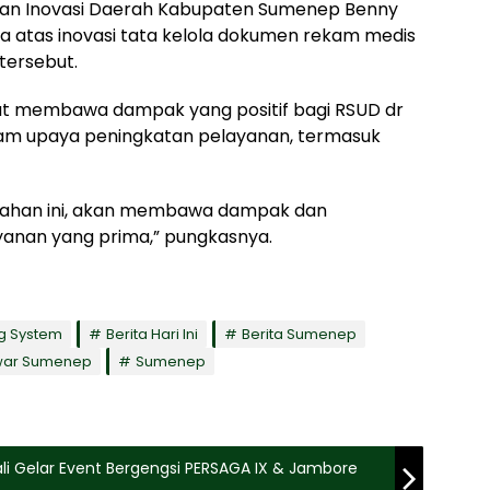
 dan Inovasi Daerah Kabupaten Sumenep Benny
 atas inovasi tata kelola dokumen rekam medis
tersebut.
t membawa dampak yang positif bagi RSUD dr
am upaya peningkatan pelayanan, termasuk
bahan ini, akan membawa dampak dan
anan yang prima,” pungkasnya.
ng System
Berita Hari Ini
Berita Sumenep
nwar Sumenep
Sumenep
li Gelar Event Bergengsi PERSAGA IX & Jambore