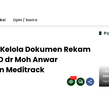
ikel
Opini / Sastra
Po
a Kelola Dokumen Rekam
UD dr Moh Anwar
 Meditrack
TN
Mem
1233
Pem
Agus