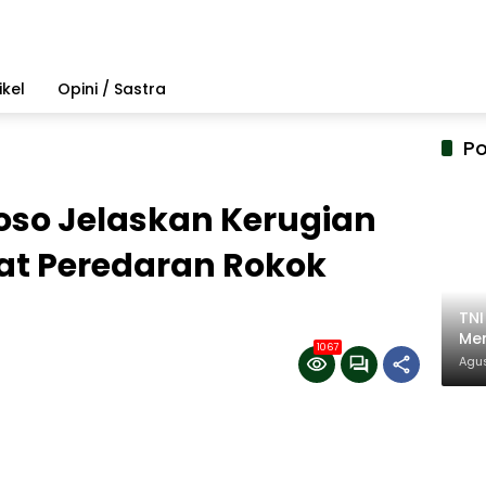
ikel
Opini / Sastra
Po
oso Jelaskan Kerugian
at Peredaran Rokok
TN
Mem
1067
Pem
Agus