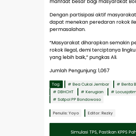
manfaat besar bagi masyarakat Bond
Dengan partisipasi aktif masyarak
dapat menekan peredaran rokok ileg
permasalahan.
“Masyarakat diharapkan semakin pe
rokok ilegal, demi terciptanya lin
yang lebih baik,” pungkas Ali.
Jumlah Pengunjung:
1,067
Tag:
Bea Cukai Jembar
Berita
DBHCHT
Kerugian
Locusjati
Satpol PP Bondowoso
Penulis: Yoyo
Editor: Rezky
Simulasi TPS, Pastikan KPPS Pah