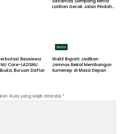
Satlantas Sampang Minta
Latihan Gerak Jalan Pindah
ke Lokasi Aman
Berita
Terbatas! Beasiswa
Wakil Bupati: Jadikan
 NU Care-LAZISNU
Jamnas Bekal Membangun
ibuka, Buruan Daftar
Sumenep di Masa Depan
kan.
Ruas yang wajib ditandai
*