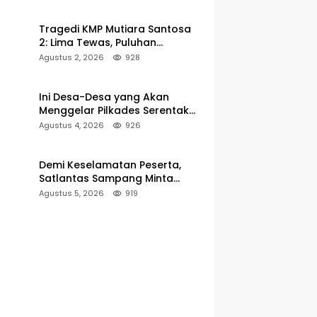
Pelabuhan Kalianget
Tragedi KMP Mutiara Santosa
2: Lima Tewas, Puluhan
Penumpang Masih Dalam
Agustus 2, 2026
928
Pencarian
Ini Desa-Desa yang Akan
Menggelar Pilkades Serentak
2027 di Kabupaten Sumenep
Agustus 4, 2026
926
Demi Keselamatan Peserta,
Satlantas Sampang Minta
Latihan Gerak Jalan Pindah ke
Agustus 5, 2026
919
Lokasi Aman