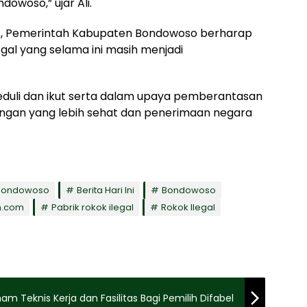
owoso,” ujar Ali.
at, Pemerintah Kabupaten Bondowoso berharap
al yang selama ini masih menjadi
duli dan ikut serta dalam upaya pemberantasan
gkungan yang lebih sehat dan penerimaan negara
 Bondowoso
Berita Hari Ini
Bondowoso
m.com
Pabrik rokok ilegal
Rokok Ilegal
am Teknis Kerja dan Fasilitas Bagi Pemilih Difabel