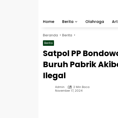
Langsung
ke
konten
Home
Berita
Olahraga
Art
Beranda
Berita
Berita
Satpol PP Bondow
Buruh Pabrik Akib
Ilegal
Admin
2 Min Baca
November 17, 2024