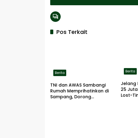
Pos Terkait
Berita
Berita
Jelang 
TNI dan AWAS Sambangi
25 Jut
Rumah Memprihatinkan di
Lost-Ti
Sampang, Dorong
Pemerintah Beri Bantuan
RTLH