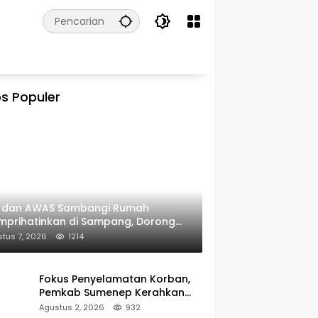
s Populer
I dan AWAS Sambangi Rumah
prihatinkan di Sampang, Dorong
erintah Beri Bantuan RTLH
tus 7, 2026
1214
Fokus Penyelamatan Korban,
Pemkab Sumenep Kerahkan
Tim Medis dan Ambulans ke
Agustus 2, 2026
932