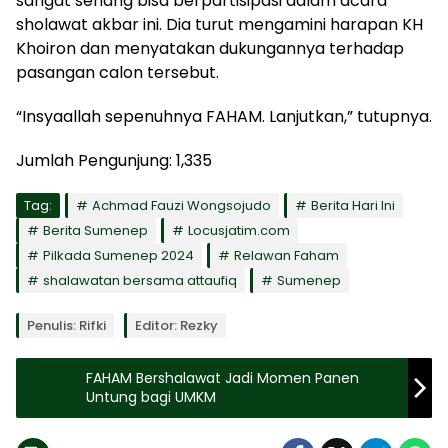
sangat senang bisa berpartisipasi dalam acara
sholawat akbar ini. Dia turut mengamini harapan KH
Khoiron dan menyatakan dukungannya terhadap
pasangan calon tersebut.
“Insyaallah sepenuhnya FAHAM. Lanjutkan,” tutupnya.
Jumlah Pengunjung:
1,335
Tag:
Achmad Fauzi Wongsojudo
Berita Hari Ini
Berita Sumenep
Locusjatim.com
Pilkada Sumenep 2024
Relawan Faham
shalawatan bersama attaufiq
Sumenep
Penulis: Rifki
Editor: Rezky
FAHAM Bershalawat Jadi Momen Panen
Untung bagi UMKM