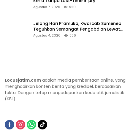
Kerja Tanpa Lost-Time Injury
Agustus 7, 2026
920
Jelang Hari Pramuka, Kwarcab Sumenep
Teguhkan Semangat Pengabdian Lewat
Ziarah Pahlawan
Agustus 4, 2026
836
Locusjatim.com
adalah media pemberitaan online, yang
menghadirkan konten berita yang kredibel, berdasarkan
fakta. Dengan tetap mengedepankan kode etik jurnalistik
(KEJ).