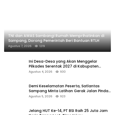
TNI dan AWAS Sambangi Rumah Memprihatinkan di
Sampang, Dorong Pemerintah Beri Bantuan RTLH
Agustus 7, 2026
1219
Ini Desa-Desa yang Akan Menggelar
Pilkades Serentak 2027 di Kabupaten
Sumenep
Agustus 4, 2026
930
Demi Keselamatan Peserta, Satlantas
Sampang Minta Latihan Gerak Jalan Pindah
ke Lokasi Aman
Agustus 5, 2026
923
Jelang HUT Ke-14, PT BSI Raih 25 Juta Jam