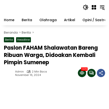
Langsung
ke
konten
Home
Berita
Olahraga
Artikel
Opini / Sastra
Beranda
Berita
Berita
Headline
Paslon FAHAM Shalawatan Bareng
Ribuan Warga, Didoakan Kembali
Pimpin Sumenep
1335
Admin
2 Min Baca
November 16, 2024