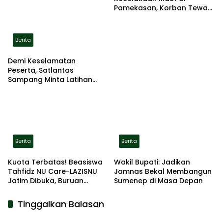
Pamekasan, Korban Tewas
Terbakar di Lokasi
Berita
Demi Keselamatan
Peserta, Satlantas
Sampang Minta Latihan
Gerak Jalan Pindah ke
Lokasi Aman
Berita
Berita
Kuota Terbatas! Beasiswa
Wakil Bupati: Jadikan
Tahfidz NU Care-LAZISNU
Jamnas Bekal Membangun
Jatim Dibuka, Buruan
Sumenep di Masa Depan
Daftar
Tinggalkan Balasan