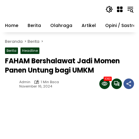
Langsung
ke
konten
Home
Berita
Olahraga
Artikel
Opini / Sastra
Beranda
Berita
Berita
Headline
FAHAM Bershalawat Jadi Momen
Panen Untung bagi UMKM
1083
Admin
1 Min Baca
November 16, 2024