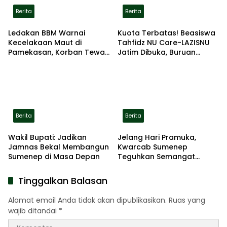
Berita
Berita
Ledakan BBM Warnai
Kuota Terbatas! Beasiswa
Kecelakaan Maut di
Tahfidz NU Care-LAZISNU
Pamekasan, Korban Tewas
Jatim Dibuka, Buruan
Terbakar di Lokasi
Daftar
Berita
Berita
Wakil Bupati: Jadikan
Jelang Hari Pramuka,
Jamnas Bekal Membangun
Kwarcab Sumenep
Sumenep di Masa Depan
Teguhkan Semangat
Pengabdian Lewat Ziarah
Pahlawan
Tinggalkan Balasan
Alamat email Anda tidak akan dipublikasikan.
Ruas yang
wajib ditandai
*