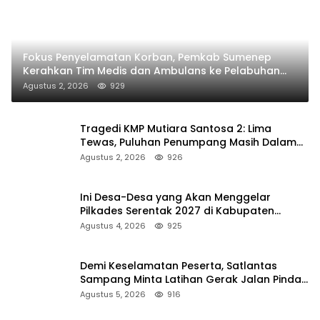
Fokus Penyelamatan Korban, Pemkab Sumenep
Kerahkan Tim Medis dan Ambulans ke Pelabuhan
Kalianget
Agustus 2, 2026
929
Tragedi KMP Mutiara Santosa 2: Lima
Tewas, Puluhan Penumpang Masih Dalam
Pencarian
Agustus 2, 2026
926
Ini Desa-Desa yang Akan Menggelar
Pilkades Serentak 2027 di Kabupaten
Sumenep
Agustus 4, 2026
925
Demi Keselamatan Peserta, Satlantas
Sampang Minta Latihan Gerak Jalan Pindah
ke Lokasi Aman
Agustus 5, 2026
916