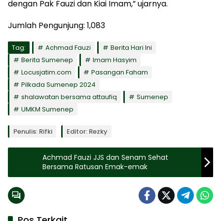
dengan Pak Fauzi dan Kiai Imam,” ujarnya.
Jumlah Pengunjung:
1,083
Tag:
Achmad Fauzi
Berita Hari Ini
Berita Sumenep
Imam Hasyim
Locusjatim.com
Pasangan Faham
Pilkada Sumenep 2024
shalawatan bersama attaufiq
Sumenep
UMKM Sumenep
Penulis: Rifki
Editor: Rezky
Achmad Fauzi JJS dan Senam Sehat
Bersama Ratusan Emak-emak
Pos Terkait