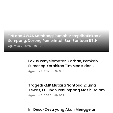
TNI dan AWAS Sambangi Rumah Memprihatinkan di
Sampang, Dorong Pemerintah Beri Bantuan RTLH
Agustus 7, 2026
1216
Fokus Penyelamatan Korban, Pemkab
Sumenep Kerahkan Tim Medis dan
Ambulans ke Pelabuhan Kalianget
Agustus 2, 2026
933
Tragedi KMP Mutiara Santosa 2: Lima
Tewas, Puluhan Penumpang Masih Dalam
Pencarian
Agustus 2, 2026
929
Ini Desa-Desa yang Akan Menggelar