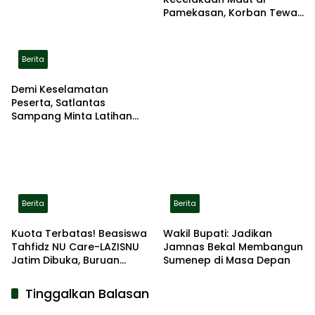
Pamekasan, Korban Tewas
Terbakar di Lokasi
Berita
Demi Keselamatan
Peserta, Satlantas
Sampang Minta Latihan
Gerak Jalan Pindah ke
Lokasi Aman
Berita
Berita
Kuota Terbatas! Beasiswa
Wakil Bupati: Jadikan
Tahfidz NU Care-LAZISNU
Jamnas Bekal Membangun
Jatim Dibuka, Buruan
Sumenep di Masa Depan
Daftar
Tinggalkan Balasan