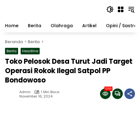
Langsung
ke
konten
Home
Berita
Olahraga
Artikel
Opini / Sastra
Beranda
Berita
Berita
Headline
Toko Pelosok Desa Turut Jadi Target
Operasi Rokok Ilegal Satpol PP
Bondowoso
1255
Admin
1 Min Baca
November 16, 2024