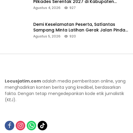
Pilkades Serentak 2027 di Kabupaten
Sumenep
Agustus 4, 2026
927
Demi Keselamatan Peserta, Satlantas
Sampang Minta Latihan Gerak Jalan Pindah
ke Lokasi Aman
Agustus 5, 2026
920
Locusjatim.com
adalah media pemberitaan online, yang
menghadirkan konten berita yang kredibel, berdasarkan
fakta. Dengan tetap mengedepankan kode etik jurnalistik
(KEJ).