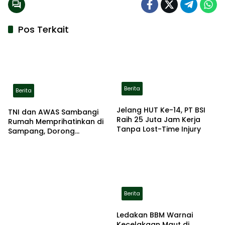
Pos Terkait
Berita
Berita
Jelang HUT Ke-14, PT BSI
TNI dan AWAS Sambangi
Raih 25 Juta Jam Kerja
Rumah Memprihatinkan di
Tanpa Lost-Time Injury
Sampang, Dorong
Pemerintah Beri Bantuan
RTLH
Berita
Ledakan BBM Warnai
Kecelakaan Maut di