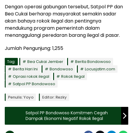
Dengan operasi gabungan tersebut, Satpol PP dan
Bea Cukai berharap masyarakat semakin sadar
akan bahaya rokok ilegal dan pentingnya
mendukung program pemerintah dalam
menanggulangi peredaran barang ilegal di pasar.
Jumlah Pengunjung:
1,255
Tag:
Bea Cukai Jember
Berita Bondowoso
Berita Hari Ini
Bondowoso
Locusjatim.com
Oprasi rokok ilegal
Rokok Ilegal
Satpol PP Bondowoso
Penulis: Yoyo
Editor: Rezky
Satpol PP Bondowoso Komitmen Cegah
Dampak Ekonomi Negatif Rokok Ilegal