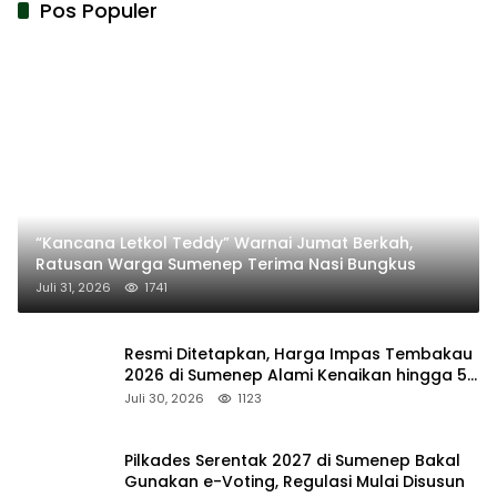
Pos Populer
“Kancana Letkol Teddy” Warnai Jumat Berkah,
Ratusan Warga Sumenep Terima Nasi Bungkus
Juli 31, 2026
1741
Resmi Ditetapkan, Harga Impas Tembakau
2026 di Sumenep Alami Kenaikan hingga 5
Persen
Juli 30, 2026
1123
Pilkades Serentak 2027 di Sumenep Bakal
Gunakan e-Voting, Regulasi Mulai Disusun