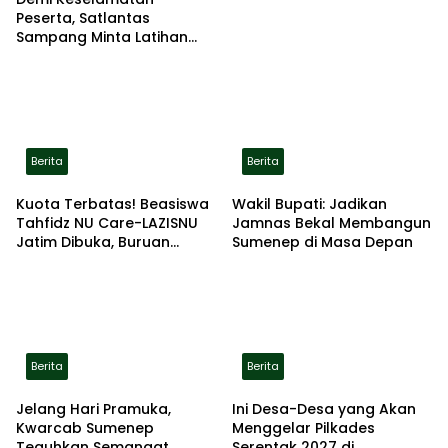
Peserta, Satlantas
Sampang Minta Latihan
Gerak Jalan Pindah ke
Lokasi Aman
Berita
Berita
Kuota Terbatas! Beasiswa
Wakil Bupati: Jadikan
Tahfidz NU Care-LAZISNU
Jamnas Bekal Membangun
Jatim Dibuka, Buruan
Sumenep di Masa Depan
Daftar
Berita
Berita
Jelang Hari Pramuka,
Ini Desa-Desa yang Akan
Kwarcab Sumenep
Menggelar Pilkades
Teguhkan Semangat
Serentak 2027 di