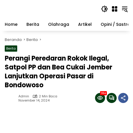
Langsung
ke
konten
Home
Berita
Olahraga
Artikel
Opini / Sastra
Beranda
Berita
Berita
Perangi Peredaran Rokok Ilegal,
Satpol PP dan Bea Cukai Jember
Lanjutkan Operasi Pasar di
Bondowoso
1184
Admin
2 Min Baca
November 14, 2024