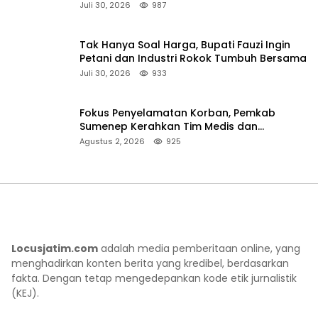
Juli 30, 2026
987
Tak Hanya Soal Harga, Bupati Fauzi Ingin
Petani dan Industri Rokok Tumbuh Bersama
Juli 30, 2026
933
Fokus Penyelamatan Korban, Pemkab
Sumenep Kerahkan Tim Medis dan
Ambulans ke Pelabuhan Kalianget
Agustus 2, 2026
925
Locusjatim.com
adalah media pemberitaan online, yang
menghadirkan konten berita yang kredibel, berdasarkan
fakta. Dengan tetap mengedepankan kode etik jurnalistik
(KEJ).