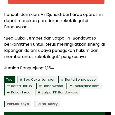
Kendati demikian, Ali Djunaidi berharap operasi ini
dapat menekan peredaran rokok ilegal di
Bondowoso.
“Bea Cukai Jember dan Satpol PP Bondowoso
berkomitmen untuk terus meningkatkan sinergi di
lapangan dalam upaya penegakan hukum dan
memberantas rokok ilegal,” pungkasnya.
Jumlah Pengunjung:
1,184
Tag:
Bea Cukai Jember
Berita Bondowoso
Berita Hari Ini
Bondowoso
Locusjatim.com
Rokok Ilegal
Satpol PP Bondowoso
Penulis: Yoyo
Editor: Rezky