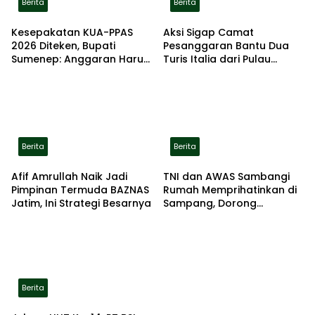
Berita
Berita
Kesepakatan KUA-PPAS
Aksi Sigap Camat
2026 Diteken, Bupati
Pesanggaran Bantu Dua
Sumenep: Anggaran Harus
Turis Italia dari Pulau
Kembali untuk Rakyat
Merah
Berita
Berita
Afif Amrullah Naik Jadi
TNI dan AWAS Sambangi
Pimpinan Termuda BAZNAS
Rumah Memprihatinkan di
Jatim, Ini Strategi Besarnya
Sampang, Dorong
Pemerintah Beri Bantuan
RTLH
Berita