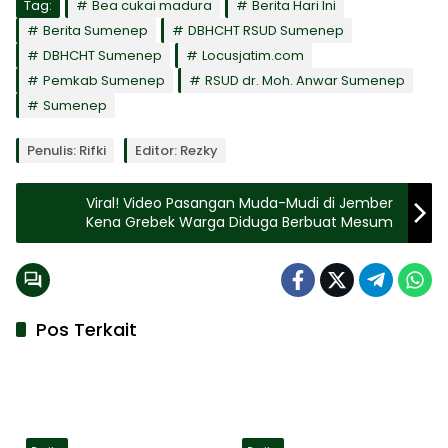
Tag:
Bea cukai madura
Berita Hari Ini
Berita Sumenep
DBHCHT RSUD Sumenep
DBHCHT Sumenep
Locusjatim.com
Pemkab Sumenep
RSUD dr. Moh. Anwar Sumenep
Sumenep
Penulis: Rifki
Editor: Rezky
Viral! Video Pasangan Muda-Mudi di Jember
Kena Grebek Warga Diduga Berbuat Mesum
Pos Terkait