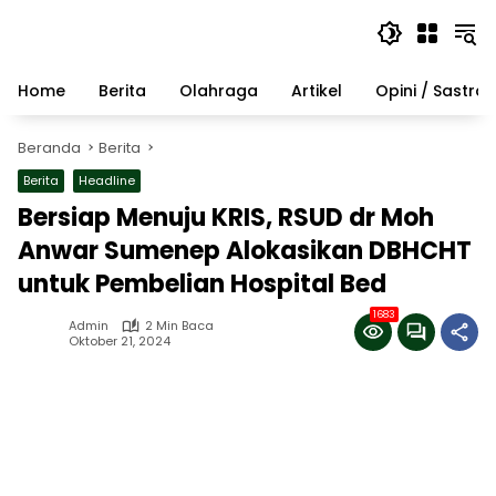
Langsung
ke
konten
Home
Berita
Olahraga
Artikel
Opini / Sastra
Beranda
Berita
Berita
Headline
Bersiap Menuju KRIS, RSUD dr Moh
Anwar Sumenep Alokasikan DBHCHT
untuk Pembelian Hospital Bed
1683
Admin
2 Min Baca
Oktober 21, 2024