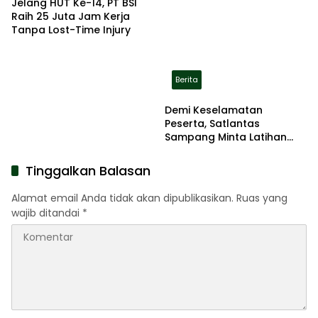
Jelang HUT Ke-14, PT BSI
Raih 25 Juta Jam Kerja
Tanpa Lost-Time Injury
Berita
Demi Keselamatan
Peserta, Satlantas
Sampang Minta Latihan
Gerak Jalan Pindah ke
Lokasi Aman
Tinggalkan Balasan
Alamat email Anda tidak akan dipublikasikan.
Ruas yang
wajib ditandai
*