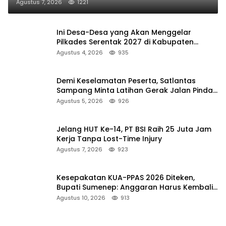
Agustus 7, 2026
1221
Ini Desa-Desa yang Akan Menggelar
Pilkades Serentak 2027 di Kabupaten
Sumenep
Agustus 4, 2026
935
Demi Keselamatan Peserta, Satlantas
Sampang Minta Latihan Gerak Jalan Pindah
ke Lokasi Aman
Agustus 5, 2026
926
Jelang HUT Ke-14, PT BSI Raih 25 Juta Jam
Kerja Tanpa Lost-Time Injury
Agustus 7, 2026
923
Kesepakatan KUA-PPAS 2026 Diteken,
Bupati Sumenep: Anggaran Harus Kembali
untuk Rakyat
Agustus 10, 2026
913