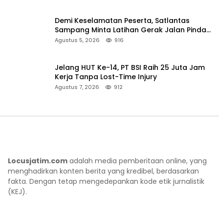
Demi Keselamatan Peserta, Satlantas
Sampang Minta Latihan Gerak Jalan Pindah
ke Lokasi Aman
Agustus 5, 2026
916
Jelang HUT Ke-14, PT BSI Raih 25 Juta Jam
Kerja Tanpa Lost-Time Injury
Agustus 7, 2026
912
Locusjatim.com
adalah media pemberitaan online, yang
menghadirkan konten berita yang kredibel, berdasarkan
fakta. Dengan tetap mengedepankan kode etik jurnalistik
(KEJ).