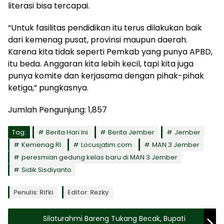
literasi bisa tercapai.
“Untuk fasilitas pendidikan itu terus dilakukan baik
dari kemenag pusat, provinsi maupun daerah.
Karena kita tidak seperti Pemkab yang punya APBD,
itu beda. Anggaran kita lebih kecil, tapi kita juga
punya komite dan kerjasama dengan pihak-pihak
ketiga,” pungkasnya.
Jumlah Pengunjung:
1,857
Tag:
Berita Hari Ini
Berita Jember
Jember
Kemenag RI
Locusjatim.com
MAN 3 Jember
peresmian gedung kelas baru di MAN 3 Jember
Sidik Sisdiyanto
Penulis: Rifki
Editor: Rezky
Silaturahmi Bareng Tukang Becak, Bupati