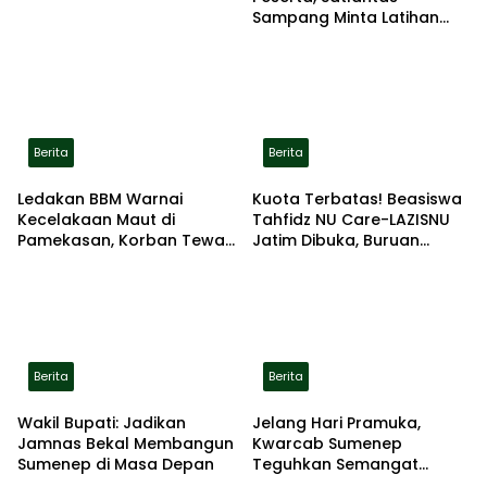
Sampang Minta Latihan
Gerak Jalan Pindah ke
Lokasi Aman
Berita
Berita
Ledakan BBM Warnai
Kuota Terbatas! Beasiswa
Kecelakaan Maut di
Tahfidz NU Care-LAZISNU
Pamekasan, Korban Tewas
Jatim Dibuka, Buruan
Terbakar di Lokasi
Daftar
Berita
Berita
Wakil Bupati: Jadikan
Jelang Hari Pramuka,
Jamnas Bekal Membangun
Kwarcab Sumenep
Sumenep di Masa Depan
Teguhkan Semangat
Pengabdian Lewat Ziarah