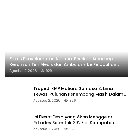
Fokus Penyelamatan Korban, Pemkab Sumenep
Kerahkan Tim Medis dan Ambulans ke Pelabuhan
Kalianget
Agustus 2, 2026
929
Tragedi KMP Mutiara Santosa 2: Lima
Tewas, Puluhan Penumpang Masih Dalam
Pencarian
Agustus 2, 2026
926
Ini Desa-Desa yang Akan Menggelar
Pilkades Serentak 2027 di Kabupaten
Sumenep
Agustus 4, 2026
925