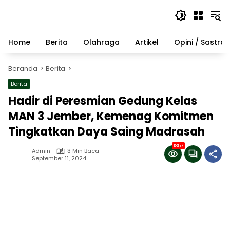
Langsung
ke
konten
Home
Berita
Olahraga
Artikel
Opini / Sastra
Beranda
Berita
Berita
Hadir di Peresmian Gedung Kelas
MAN 3 Jember, Kemenag Komitmen
Tingkatkan Daya Saing Madrasah
1857
Admin
3 Min Baca
September 11, 2024