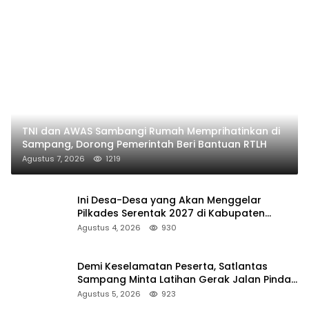
TNI dan AWAS Sambangi Rumah Memprihatinkan di
Sampang, Dorong Pemerintah Beri Bantuan RTLH
Agustus 7, 2026
1219
Ini Desa-Desa yang Akan Menggelar
Pilkades Serentak 2027 di Kabupaten
Sumenep
Agustus 4, 2026
930
Demi Keselamatan Peserta, Satlantas
Sampang Minta Latihan Gerak Jalan Pindah
ke Lokasi Aman
Agustus 5, 2026
923