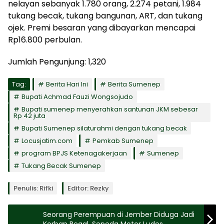
nelayan sebanyak 1.780 orang, 2.274 petani, 1.984
tukang becak, tukang bangunan, ART, dan tukang
ojek. Premi besaran yang dibayarkan mencapai
Rp16.800 perbulan.
Jumlah Pengunjung:
1,320
Tag:
Berita Hari Ini
Berita Sumenep
Bupati Achmad Fauzi Wongsojudo
Bupati sumenep menyerahkan santunan JKM sebesar
Rp 42 juta
Bupati Sumenep silaturahmi dengan tukang becak
Locusjatim.com
Pemkab Sumenep
program BPJS Ketenagakerjaan
Sumenep
Tukang Becak Sumenep
Penulis: Rifki
Editor: Rezky
Seorang Perempuan di Jember Diduga Jadi
Korban Begal, Sepeda Motor Ludes