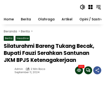
Langsung
ke
konten
Home
Berita
Olahraga
Artikel
Opini / Sastra
Beranda
Berita
Berita
Headline
Silaturahmi Bareng Tukang Becak,
Bupati Fauzi Serahkan Santunan
JKM BPJS Ketenagakerjaan
1320
Admin
2 Min Baca
September 11, 2024