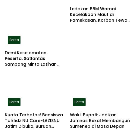
Ledakan BBM Warnai
Kecelakaan Maut di
Pamekasan, Korban Tewas
Terbakar di Lokasi
Berita
Demi Keselamatan
Peserta, Satlantas
Sampang Minta Latihan
Gerak Jalan Pindah ke
Lokasi Aman
Berita
Berita
Kuota Terbatas! Beasiswa
Wakil Bupati: Jadikan
Tahfidz NU Care-LAZISNU
Jamnas Bekal Membangun
Jatim Dibuka, Buruan
Sumenep di Masa Depan
Daftar