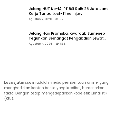
Jelang HUT Ke-14, PT BSI Raih 25 Juta Jam
Kerja Tanpa Lost-Time Injury
Agustus 7, 2026
920
Jelang Hari Pramuka, Kwarcab Sumenep
Teguhkan Semangat Pengabdian Lewat
Ziarah Pahlawan
Agustus 4, 2026
836
Locusjatim.com
adalah media pemberitaan online, yang
menghadirkan konten berita yang kredibel, berdasarkan
fakta. Dengan tetap mengedepankan kode etik jurnalistik
(KEJ).