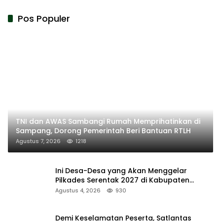
Pos Populer
TNI dan AWAS Sambangi Rumah Memprihatinkan di
Sampang, Dorong Pemerintah Beri Bantuan RTLH
Agustus 7, 2026
1218
Ini Desa-Desa yang Akan Menggelar
Pilkades Serentak 2027 di Kabupaten
Sumenep
Agustus 4, 2026
930
Demi Keselamatan Peserta, Satlantas