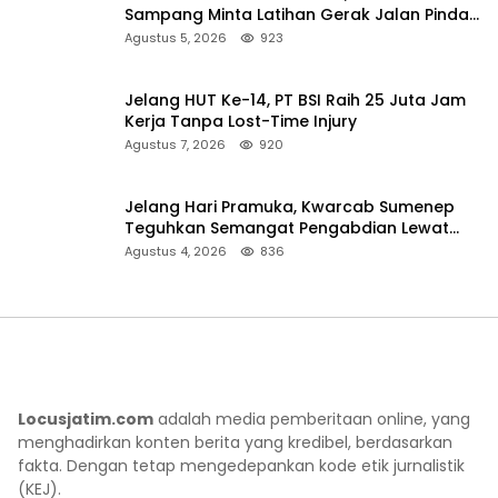
Sampang Minta Latihan Gerak Jalan Pindah
ke Lokasi Aman
Agustus 5, 2026
923
Jelang HUT Ke-14, PT BSI Raih 25 Juta Jam
Kerja Tanpa Lost-Time Injury
Agustus 7, 2026
920
Jelang Hari Pramuka, Kwarcab Sumenep
Teguhkan Semangat Pengabdian Lewat
Ziarah Pahlawan
Agustus 4, 2026
836
Locusjatim.com
adalah media pemberitaan online, yang
menghadirkan konten berita yang kredibel, berdasarkan
fakta. Dengan tetap mengedepankan kode etik jurnalistik
(KEJ).