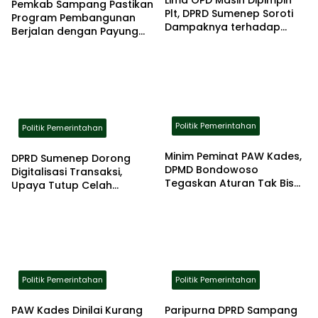
Lima OPD Masih Dipimpin
Pemkab Sampang Pastikan
Plt, DPRD Sumenep Soroti
Program Pembangunan
Dampaknya terhadap
Berjalan dengan Payung
Pelayanan Publik
Hukum yang Kuat
Politik Pemerintahan
Politik Pemerintahan
Minim Peminat PAW Kades,
DPRD Sumenep Dorong
DPMD Bondowoso
Digitalisasi Transaksi,
Tegaskan Aturan Tak Bisa
Upaya Tutup Celah
Ditawar
Kebocoran PAD
Politik Pemerintahan
Politik Pemerintahan
PAW Kades Dinilai Kurang
Paripurna DPRD Sampang