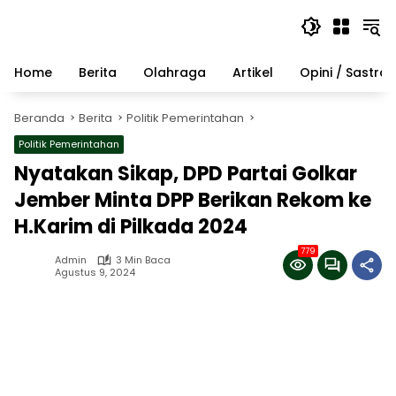
Langsung
ke
konten
Home
Berita
Olahraga
Artikel
Opini / Sastra
Beranda
Berita
Politik Pemerintahan
Politik Pemerintahan
Nyatakan Sikap, DPD Partai Golkar
Jember Minta DPP Berikan Rekom ke
H.Karim di Pilkada 2024
779
Admin
3 Min Baca
Agustus 9, 2024