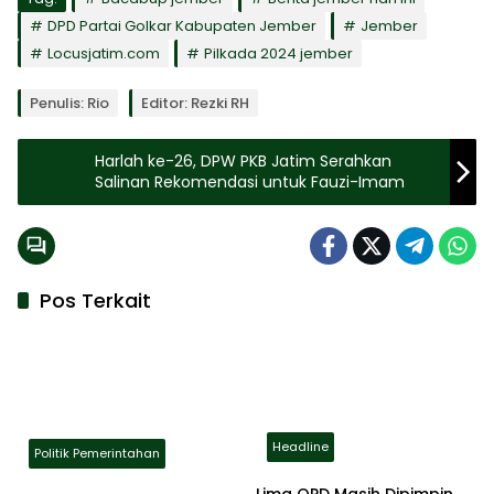
DPD Partai Golkar Kabupaten Jember
Jember
Locusjatim.com
Pilkada 2024 jember
Penulis: Rio
Editor: Rezki RH
Harlah ke-26, DPW PKB Jatim Serahkan
Salinan Rekomendasi untuk Fauzi-Imam
Pos Terkait
Headline
Politik Pemerintahan