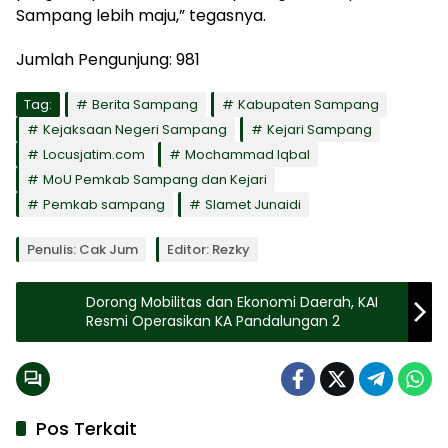
Sampang lebih maju,” tegasnya.
Jumlah Pengunjung:
981
Tag:
Berita Sampang
Kabupaten Sampang
Kejaksaan Negeri Sampang
Kejari Sampang
Locusjatim.com
Mochammad Iqbal
MoU Pemkab Sampang dan Kejari
Pemkab sampang
Slamet Junaidi
Penulis: Cak Jum
Editor: Rezky
Dorong Mobilitas dan Ekonomi Daerah, KAI
Resmi Operasikan KA Pandalungan 2
Pos Terkait