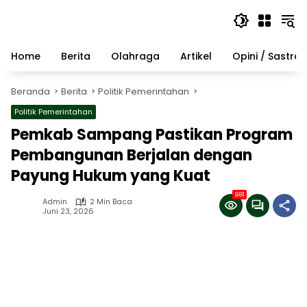
Langsung
ke
konten
Home
Berita
Olahraga
Artikel
Opini / Sastra
Beranda
Berita
Politik Pemerintahan
Politik Pemerintahan
Pemkab Sampang Pastikan Program
Pembangunan Berjalan dengan
Payung Hukum yang Kuat
981
Admin
2 Min Baca
Juni 23, 2026