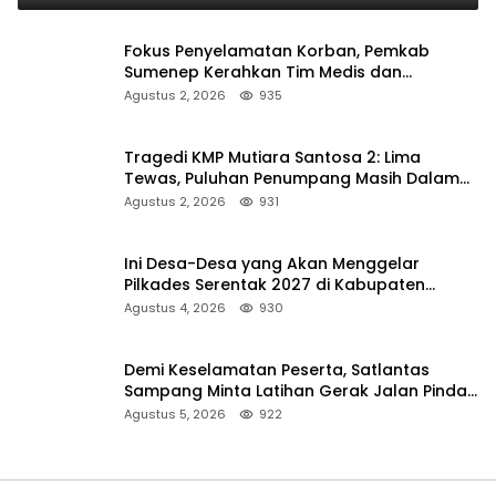
Fokus Penyelamatan Korban, Pemkab
Sumenep Kerahkan Tim Medis dan
Ambulans ke Pelabuhan Kalianget
Agustus 2, 2026
935
Tragedi KMP Mutiara Santosa 2: Lima
Tewas, Puluhan Penumpang Masih Dalam
Pencarian
Agustus 2, 2026
931
Ini Desa-Desa yang Akan Menggelar
Pilkades Serentak 2027 di Kabupaten
Sumenep
Agustus 4, 2026
930
Demi Keselamatan Peserta, Satlantas
Sampang Minta Latihan Gerak Jalan Pindah
ke Lokasi Aman
Agustus 5, 2026
922