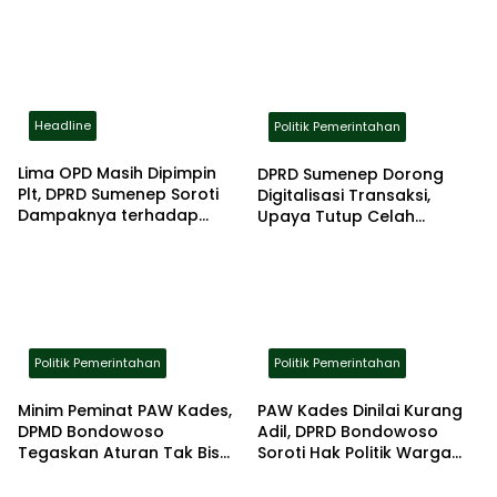
Headline
Politik Pemerintahan
Lima OPD Masih Dipimpin
DPRD Sumenep Dorong
Plt, DPRD Sumenep Soroti
Digitalisasi Transaksi,
Dampaknya terhadap
Upaya Tutup Celah
Pelayanan Publik
Kebocoran PAD
Politik Pemerintahan
Politik Pemerintahan
Minim Peminat PAW Kades,
PAW Kades Dinilai Kurang
DPMD Bondowoso
Adil, DPRD Bondowoso
Tegaskan Aturan Tak Bisa
Soroti Hak Politik Warga
Ditawar
Desa