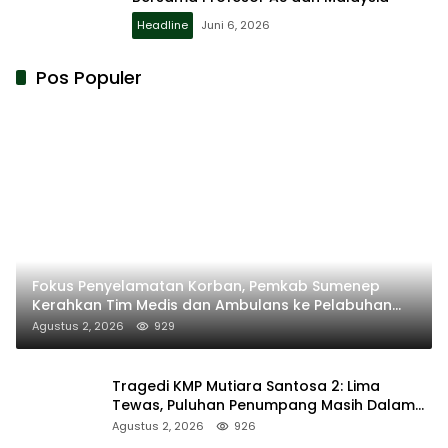
Headline
Juni 6, 2026
Pos Populer
Fokus Penyelamatan Korban, Pemkab Sumenep
Kerahkan Tim Medis dan Ambulans ke Pelabuhan
Kalianget
Agustus 2, 2026
929
Tragedi KMP Mutiara Santosa 2: Lima
Tewas, Puluhan Penumpang Masih Dalam
Pencarian
Agustus 2, 2026
926