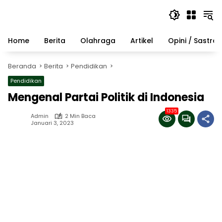
Langsung
ke
konten
Home
Berita
Olahraga
Artikel
Opini / Sastra
Beranda
Berita
Pendidikan
Pendidikan
Mengenal Partai Politik di Indonesia
1335
Admin
2 Min Baca
Januari 3, 2023