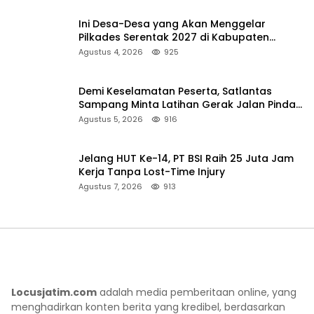
Ini Desa-Desa yang Akan Menggelar
Pilkades Serentak 2027 di Kabupaten
Sumenep
Agustus 4, 2026
925
Demi Keselamatan Peserta, Satlantas
Sampang Minta Latihan Gerak Jalan Pindah
ke Lokasi Aman
Agustus 5, 2026
916
Jelang HUT Ke-14, PT BSI Raih 25 Juta Jam
Kerja Tanpa Lost-Time Injury
Agustus 7, 2026
913
Locusjatim.com
adalah media pemberitaan online, yang
menghadirkan konten berita yang kredibel, berdasarkan