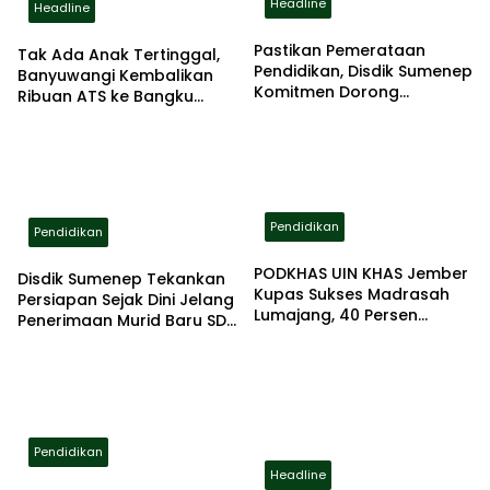
Headline
Headline
Pastikan Pemerataan
Tak Ada Anak Tertinggal,
Pendidikan, Disdik Sumenep
Banyuwangi Kembalikan
Komitmen Dorong
Ribuan ATS ke Bangku
Peningkatan Kapasitas
Sekolah
Guru
Pendidikan
Pendidikan
PODKHAS UIN KHAS Jember
Disdik Sumenep Tekankan
Kupas Sukses Madrasah
Persiapan Sejak Dini Jelang
Lumajang, 40 Persen
Penerimaan Murid Baru SD
Lulusan Lanjut ke PTN
2026
Pendidikan
Headline