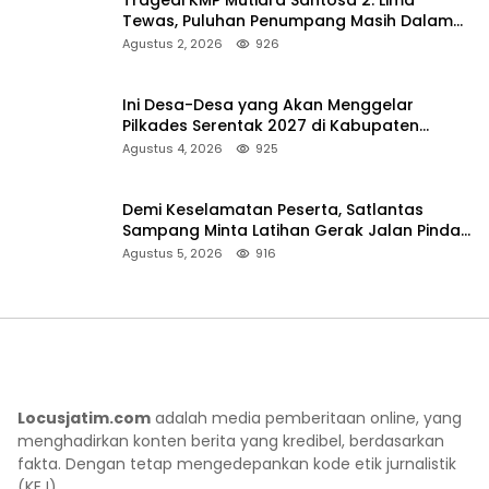
Tewas, Puluhan Penumpang Masih Dalam
Pencarian
Agustus 2, 2026
926
Ini Desa-Desa yang Akan Menggelar
Pilkades Serentak 2027 di Kabupaten
Sumenep
Agustus 4, 2026
925
Demi Keselamatan Peserta, Satlantas
Sampang Minta Latihan Gerak Jalan Pindah
ke Lokasi Aman
Agustus 5, 2026
916
Locusjatim.com
adalah media pemberitaan online, yang
menghadirkan konten berita yang kredibel, berdasarkan
fakta. Dengan tetap mengedepankan kode etik jurnalistik
(KEJ).