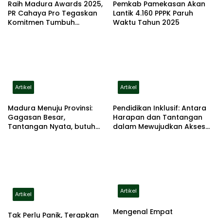
Raih Madura Awards 2025,
Pemkab Pamekasan Akan
PR Cahaya Pro Tegaskan
Lantik 4.160 PPPK Paruh
Komitmen Tumbuh
Waktu Tahun 2025
Bersama
Artikel
Artikel
Madura Menuju Provinsi:
Pendidikan Inklusif: Antara
Gagasan Besar,
Harapan dan Tantangan
Tantangan Nyata, butuh
dalam Mewujudkan Akses
persiapan serius
Setara bagi Anak
Berkebutuhan Khusus
Artikel
Artikel
Mengenal Empat
Tak Perlu Panik, Terapkan