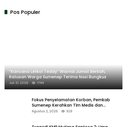
Pos Populer
“Kancana Letkol Teddy” Warnai Jumat Berkah,
Ratusan Warga Sumenep Terima Nasi Bungkus
Juli 31, 2026
1744
Fokus Penyelamatan Korban, Pemkab
Sumenep Kerahkan Tim Medis dan
Ambulans ke Pelabuhan Kalianget
Agustus 2, 2026
929
Tragedi KMP Mutiara Santosa 2: Lima