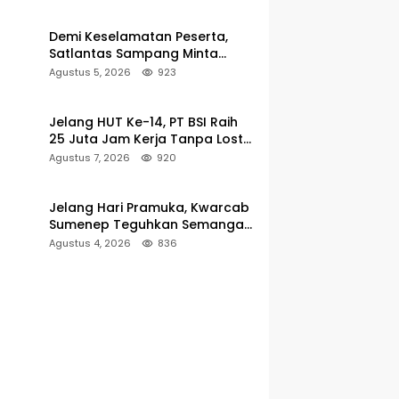
Demi Keselamatan Peserta,
Satlantas Sampang Minta
Latihan Gerak Jalan Pindah ke
Agustus 5, 2026
923
Lokasi Aman
Jelang HUT Ke-14, PT BSI Raih
25 Juta Jam Kerja Tanpa Lost-
Time Injury
Agustus 7, 2026
920
Jelang Hari Pramuka, Kwarcab
Sumenep Teguhkan Semangat
Pengabdian Lewat Ziarah
Agustus 4, 2026
836
Pahlawan