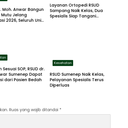
Layanan Ortopedi RSUD
r. Moh. Anwar Bangun
Sampang Naik Kelas, Dua
 Mutu Jelang
Spesialis Siap Tangani
asi 2026, Seluruh Unit
Beragam Keluhan Tulang
g Berinovasi
atan
Kesehatan
 Sesuai SOP, RSUD dr.
RSUD Sumenep Naik Kelas,
war Sumenep Dapat
Pelayanan Spesialis Terus
si dari Pasien Bedah
Diperluas
kan.
Ruas yang wajib ditandai
*