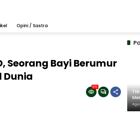
ikel
Opini / Sastra
Po
D, Seorang Bayi Berumur
l Dunia
870
TN
Mem
Pem
Agus