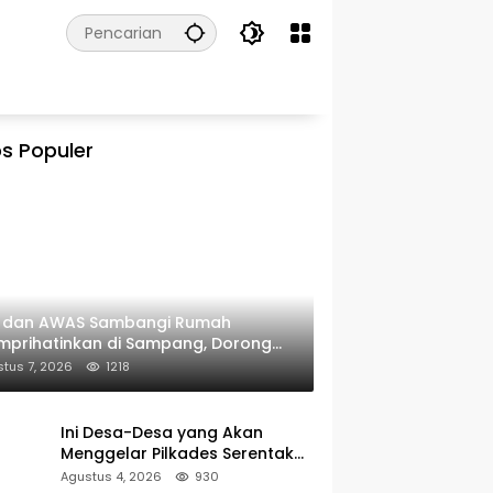
s Populer
I dan AWAS Sambangi Rumah
prihatinkan di Sampang, Dorong
erintah Beri Bantuan RTLH
tus 7, 2026
1218
Ini Desa-Desa yang Akan
Menggelar Pilkades Serentak
2027 di Kabupaten Sumenep
Agustus 4, 2026
930