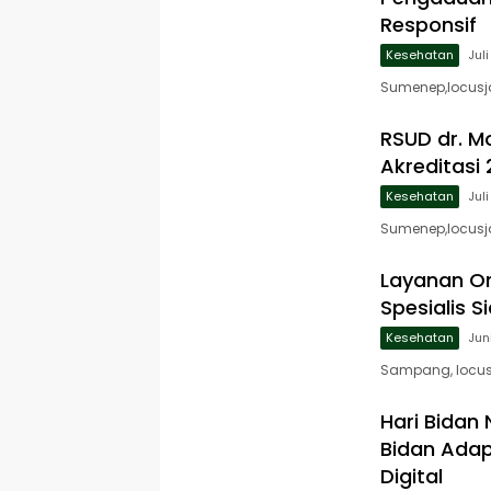
Responsif
Kesehatan
Jul
Sumenep,locusja
RSUD dr. M
Akreditasi 
Kesehatan
Jul
Sumenep,locusj
Layanan Or
Spesialis 
Kesehatan
Jun
Sampang, locus
Hari Bidan
Bidan Adap
Digital