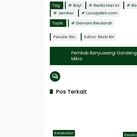
Tag:
Bayi
Berita Hari Ini
Be
Jember
Locusjatim.com
Topik:
Demam Berdarah
Penulis: Rio
Editor: Rezki RH
Pemkab Banyuwangi Gandeng Ba
Mikro
Pos Terkait
Kesehatan
Keseh