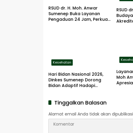
RSUD dr. H. Moh. Anwar
RSUD d
Sumenep Buka Layanan
Budaya
Pengaduan 24 Jam, Perkuat
Akredit
Pelayanan yang Responsif
Didoron
Keseh
Kesehatan
Layanan
Hari Bidan Nasional 2026,
Moh An
Dinkes Sumenep Dorong
Apresia
Bidan Adaptif Hadapi
Tantangan Kesehatan Era
Digital
Tinggalkan Balasan
Alamat email Anda tidak akan dipublikasi