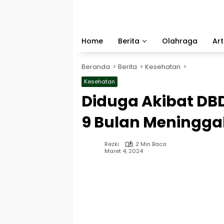
Langsung
ke
konten
Home
Berita
Olahraga
Art
Beranda
Berita
Kesehatan
Kesehatan
Diduga Akibat DB
9 Bulan Meningga
Rezki
2 Min Baca
Maret 4, 2024