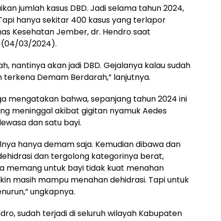
aikan jumlah kasus DBD. Jadi selama tahun 2024,
 Tapi hanya sekitar 400 kasus yang terlapor
inas Kesehatan Jember, dr. Hendro saat
n (04/03/2024).
h, nantinya akan jadi DBD. Gejalanya kalau sudah
h terkena Demam Berdarah,” lanjutnya.
juga mengatakan bahwa, sepanjang tahun 2024 ini
ng meninggal akibat gigitan nyamuk Aedes
dewasa dan satu bayi.
walnya hanya demam saja. Kemudian dibawa dan
dehidrasi dan tergolong kategorinya berat,
rena memang untuk bayi tidak kuat menahan
gkin masih mampu menahan dehidrasi. Tapi untuk
nurun,” ungkapnya.
ndro, sudah terjadi di seluruh wilayah Kabupaten