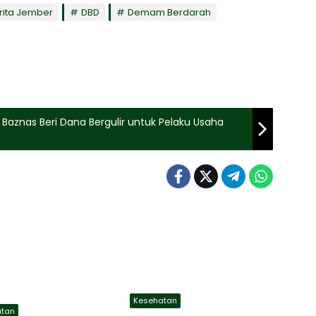
rita Jember
DBD
Demam Berdarah
znas Beri Dana Bergulir untuk Pelaku Usaha
Kesehatan
atan