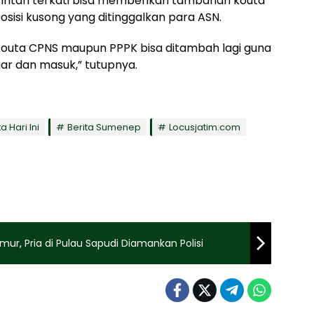
intah terkati bisa memberikan tambahan kouta
sisi kusong yang ditinggalkan para ASN.
kouta CPNS maupun PPPK bisa ditambah lagi guna
ar dan masuk,” tutupnya.
a Hari Ini
Berita Sumenep
Locusjatim.com
ur, Pria di Pulau Sapudi Diamankan Polisi