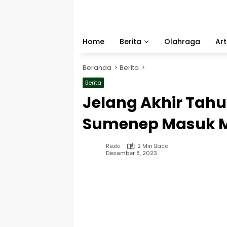
Langsung
ke
konten
Home
Berita
Olahraga
Art
Beranda
Berita
Berita
Jelang Akhir Tahu
Sumenep Masuk M
Rezki
2 Min Baca
Desember 8, 2023