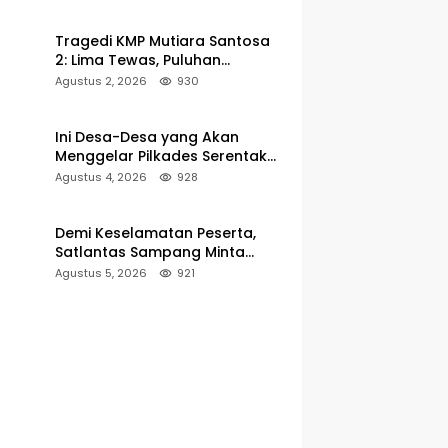
Pelabuhan Kalianget
Tragedi KMP Mutiara Santosa
2: Lima Tewas, Puluhan
Penumpang Masih Dalam
Agustus 2, 2026
930
Pencarian
Ini Desa-Desa yang Akan
Menggelar Pilkades Serentak
2027 di Kabupaten Sumenep
Agustus 4, 2026
928
Demi Keselamatan Peserta,
Satlantas Sampang Minta
Latihan Gerak Jalan Pindah ke
Agustus 5, 2026
921
Lokasi Aman