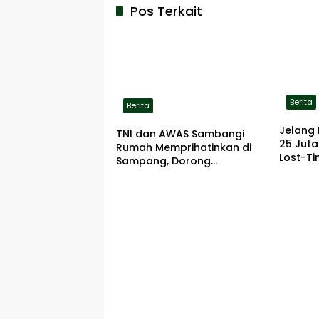
Pos Terkait
Berita
Berita
Jelang 
TNI dan AWAS Sambangi
25 Jut
Rumah Memprihatinkan di
Lost-Ti
Sampang, Dorong
Pemerintah Beri Bantuan
RTLH