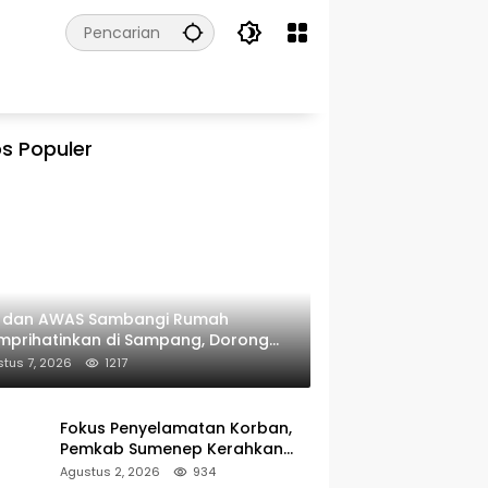
s Populer
I dan AWAS Sambangi Rumah
prihatinkan di Sampang, Dorong
erintah Beri Bantuan RTLH
tus 7, 2026
1217
Fokus Penyelamatan Korban,
Pemkab Sumenep Kerahkan
Tim Medis dan Ambulans ke
Agustus 2, 2026
934