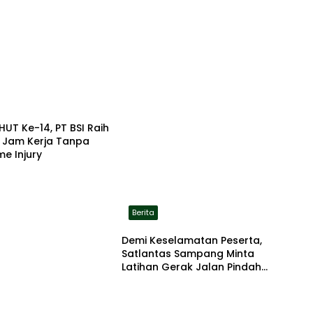
HUT Ke-14, PT BSI Raih
a Jam Kerja Tanpa
me Injury
Berita
Demi Keselamatan Peserta,
Satlantas Sampang Minta
Latihan Gerak Jalan Pindah
ke Lokasi Aman