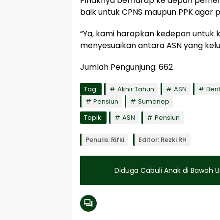
Pihaknya berharap ke depan pemer
baik untuk CPNS maupun PPK agar po
“Ya, kami harapkan kedepan untuk 
menyesuaikan antara ASN yang kelu
Jumlah Pengunjung:
662
Tag:
Akhir Tahun
ASN
Berit
Pensiun
Sumenep
Topik:
ASN
Pensiun
Penulis: Rifki
Editor: Rezki RH
Diduga Cabuli Anak di Bawah Um