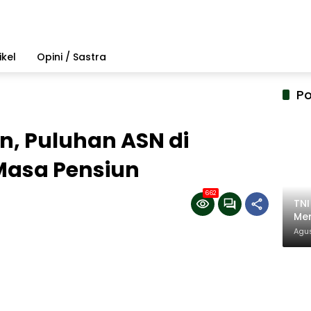
ikel
Opini / Sastra
Po
n, Puluhan ASN di
asa Pensiun
662
TN
Mem
Pem
Agus