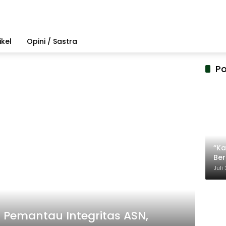
ikel
Opini / Sastra
Po
“Ka
Be
Ter
Juli
 Pemantau Integritas ASN,