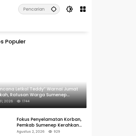
s Populer
ncana Letkol Teddy” Warnai Jumat
rkah, Ratusan Warga Sumenep
ima Nasi Bungkus
 31, 2026
1744
Fokus Penyelamatan Korban,
Pemkab Sumenep Kerahkan
Tim Medis dan Ambulans ke
Agustus 2, 2026
929