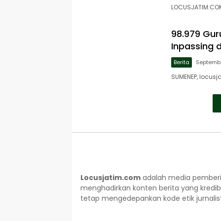
LOCUSJATIM.COM,
98.979 Gu
Inpassing 
Berita
Septembe
SUMENEP, locus
Locusjatim.com
adalah media pemberit
menghadirkan konten berita yang kredib
tetap mengedepankan kode etik jurnalisti