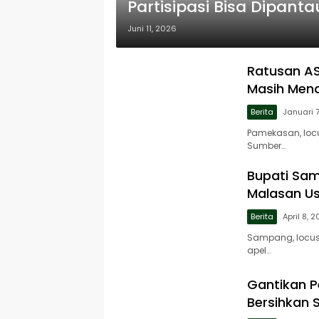
Partisipasi Bisa Dipant
Juni 11, 2026
Ratusan A
Masih Men
Berita
Januari 
Pamekasan, lo
Sumber…
Bupati Sam
Malasan Us
Berita
April 8, 
Sampang, locu
apel…
Gantikan P
Bersihkan 