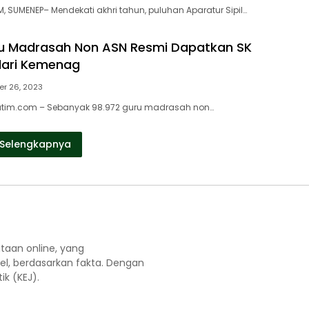
 SUMENEP– Mendekati akhri tahun, puluhan Aparatur Sipil…
ru Madrasah Non ASN Resmi Dapatkan SK
dari Kemenag
r 26, 2023
jatim.com – Sebanyak 98.972 guru madrasah non…
Selengkapnya
aan online, yang
el, berdasarkan fakta. Dengan
k (KEJ).