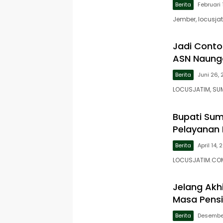
Berita
Februari 
Jember, locusja
Jadi Cont
ASN Naunga
Berita
Juni 26,
LOCUSJATIM, SU
Bupati Sum
Pelayanan 
Berita
April 14,
LOCUSJATIM.COM
Jelang Akh
Masa Pens
Berita
Desember