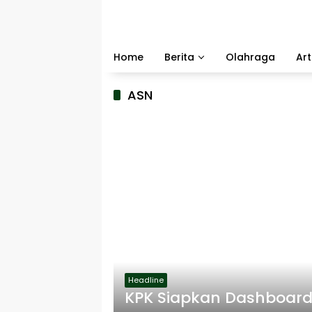
Langsung
ke
konten
Home
Berita
Olahraga
Art
ASN
Headline
KPK Siapkan Dashboard