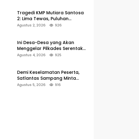
Pelabuhan Kalianget
Tragedi KMP Mutiara Santosa
2: Lima Tewas, Puluhan
Penumpang Masih Dalam
Agustus 2, 2026
926
Pencarian
Ini Desa-Desa yang Akan
Menggelar Pilkades Serentak
2027 di Kabupaten Sumenep
Agustus 4, 2026
925
Demi Keselamatan Peserta,
Satlantas Sampang Minta
Latihan Gerak Jalan Pindah ke
Agustus 5, 2026
916
Lokasi Aman