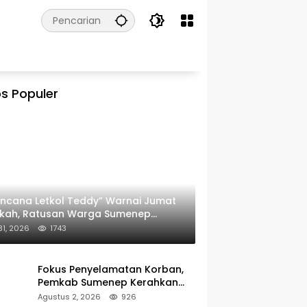
s Populer
ncana Letkol Teddy” Warnai Jumat
rkah, Ratusan Warga Sumenep
ima Nasi Bungkus
 31, 2026
1743
Fokus Penyelamatan Korban,
Pemkab Sumenep Kerahkan
Tim Medis dan Ambulans ke
Agustus 2, 2026
926