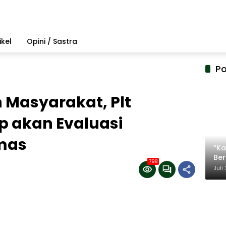
ikel
Opini / Sastra
Po
 Masyarakat, Plt
 akan Evaluasi
mas
“Ka
Be
798
Ter
Juli