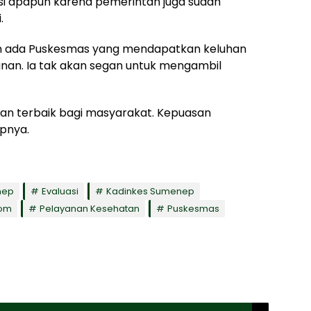
si apapun karena pemerintah juga sudah
.
n ada Puskesmas yang mendapatkan keluhan
yanan. Ia tak akan segan untuk mengambil
an terbaik bagi masyarakat. Kepuasan
upnya.
nep
Evaluasi
Kadinkes Sumenep
com
Pelayanan Kesehatan
Puskesmas