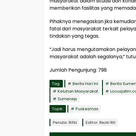
masyarakat dalam situasi dan kondi
memberikan fasilitas yang memadai
Pihaknya menegaskan jika kemudia
fatal dari masyarakat terkait pela
tindakan yang tegas.
“Jadi harus mengutamakan pelayan
masyarakat adalah segalanya,” tut
Jumlah Pengunjung:
798
Tag:
Berita Hari Ini
Berita Sume
Keluhan Masyarakat
Locusjatim.
Sumenep
Topik:
Puskesmas
Penulis: Rifki
Editor: Rezki RH