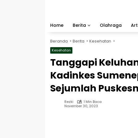
Langsung
ke
konten
Home
Berita
Olahraga
Art
Beranda
Berita
Kesehatan
Kesehatan
Tanggapi Keluhan
Kadinkes Sumenep
Sejumlah Puskes
Rezki
1 Min Baca
November 30, 2023