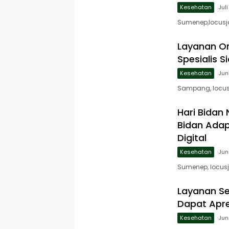
Kesehatan
Jul
Sumenep,locusj
Layanan Or
Spesialis 
Kesehatan
Jun
Sampang, locus
Hari Bidan
Bidan Adap
Digital
Kesehatan
Jun
Sumenep, locus
Layanan Se
Dapat Apre
Kesehatan
Jun