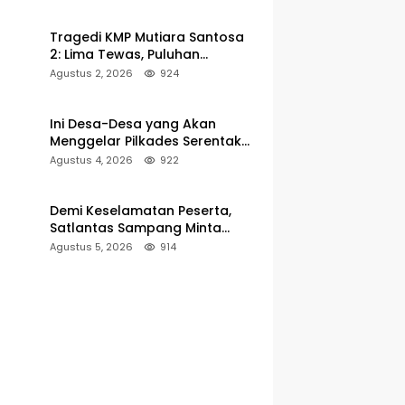
Pelabuhan Kalianget
Tragedi KMP Mutiara Santosa
2: Lima Tewas, Puluhan
Penumpang Masih Dalam
Agustus 2, 2026
924
Pencarian
Ini Desa-Desa yang Akan
Menggelar Pilkades Serentak
2027 di Kabupaten Sumenep
Agustus 4, 2026
922
Demi Keselamatan Peserta,
Satlantas Sampang Minta
Latihan Gerak Jalan Pindah ke
Agustus 5, 2026
914
Lokasi Aman