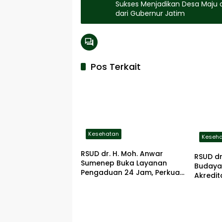
Sukses Menjadikan Desa Maju 
dari Gubernur Jatim
Pos Terkait
Kesehatan
Keseh
RSUD dr. H. Moh. Anwar
RSUD d
Sumenep Buka Layanan
Budaya
Pengaduan 24 Jam, Perkuat
Akredit
Pelayanan yang Responsif
Didoron