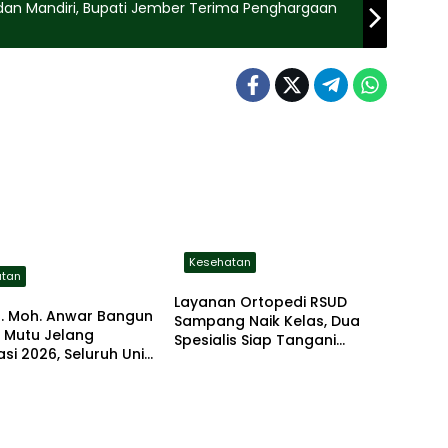
dan Mandiri, Bupati Jember Terima Penghargaan
Kesehatan
atan
Layanan Ortopedi RSUD
r. Moh. Anwar Bangun
Sampang Naik Kelas, Dua
 Mutu Jelang
Spesialis Siap Tangani
asi 2026, Seluruh Unit
Beragam Keluhan Tulang
g Berinovasi