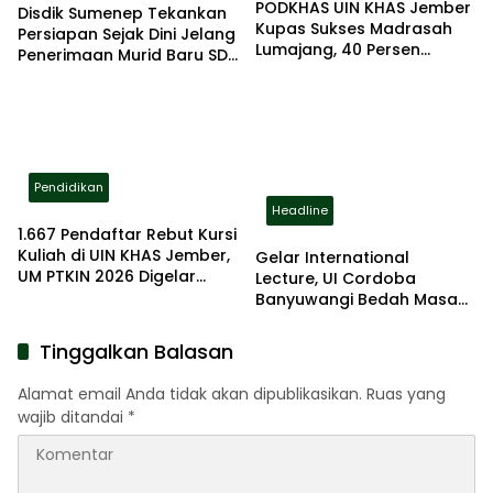
PODKHAS UIN KHAS Jember
Disdik Sumenep Tekankan
Kupas Sukses Madrasah
Persiapan Sejak Dini Jelang
Lumajang, 40 Persen
Penerimaan Murid Baru SD
Lulusan Lanjut ke PTN
2026
Pendidikan
Headline
1.667 Pendaftar Rebut Kursi
Kuliah di UIN KHAS Jember,
Gelar International
UM PTKIN 2026 Digelar
Lecture, UI Cordoba
Ketat dan Terstandar
Banyuwangi Bedah Masa
Depan AI Bersama
Profesor AS dan Malaysia
Tinggalkan Balasan
Alamat email Anda tidak akan dipublikasikan.
Ruas yang
wajib ditandai
*