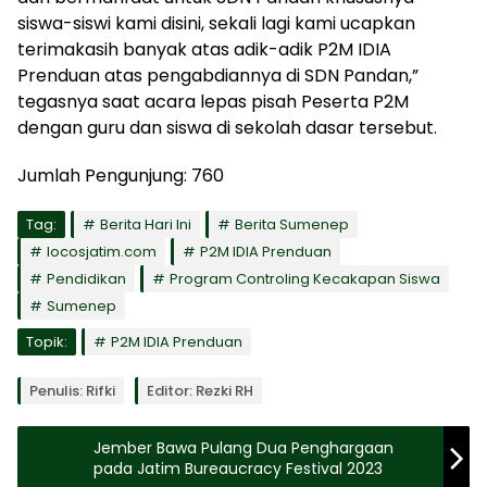
siswa-siswi kami disini, sekali lagi kami ucapkan
terimakasih banyak atas adik-adik P2M IDIA
Prenduan atas pengabdiannya di SDN Pandan,”
tegasnya saat acara lepas pisah Peserta P2M
dengan guru dan siswa di sekolah dasar tersebut.
Jumlah Pengunjung:
760
Tag:
Berita Hari Ini
Berita Sumenep
locosjatim.com
P2M IDIA Prenduan
Pendidikan
Program Controling Kecakapan Siswa
Sumenep
Topik:
P2M IDIA Prenduan
Penulis: Rifki
Editor: Rezki RH
Jember Bawa Pulang Dua Penghargaan
pada Jatim Bureaucracy Festival 2023