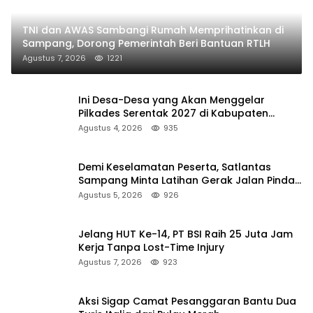
TNI dan AWAS Sambangi Rumah Memprihatinkan di
Sampang, Dorong Pemerintah Beri Bantuan RTLH
Agustus 7, 2026
1221
Ini Desa-Desa yang Akan Menggelar
Pilkades Serentak 2027 di Kabupaten
Sumenep
Agustus 4, 2026
935
Demi Keselamatan Peserta, Satlantas
Sampang Minta Latihan Gerak Jalan Pindah
ke Lokasi Aman
Agustus 5, 2026
926
Jelang HUT Ke-14, PT BSI Raih 25 Juta Jam
Kerja Tanpa Lost-Time Injury
Agustus 7, 2026
923
Aksi Sigap Camat Pesanggaran Bantu Dua