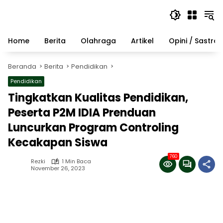
Langsung
ke
konten
Home
Berita
Olahraga
Artikel
Opini / Sastra
Beranda
Berita
Pendidikan
Pendidikan
Tingkatkan Kualitas Pendidikan,
Peserta P2M IDIA Prenduan
Luncurkan Program Controling
Kecakapan Siswa
760
Rezki
1 Min Baca
November 26, 2023