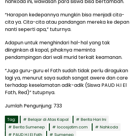
nahkoda ini, wawasan para siswa bisa bertambah.
“Harapan kedepannya mungkin bisa menjadi cita-
cita ya. Cita-cita atau pandangan mereka ke depan
nanti seperti apa,” tuturnya.
Adapun untuk menghindari hal-hal yang tak
diinginkan di kapal, pihaknya meminta
pendampingan dari wali murid terkait keamanan.
“Juga guru-guru el Fath sudah tidak perlu diragukan
lagi ya, menurut saya sudah sangat awere dan care
terhadap keselamatan adik-adik (Siswa PAUD H.I El
Fath, Red)” tutupnya.
Jumlah Pengunjung:
733
Tag:
Belajar di Atas Kapal
Berita Hari Ini
Berita Sumenep
locosjatim.com
Nahkoda
PAUD H.I El Fath
Sumenep