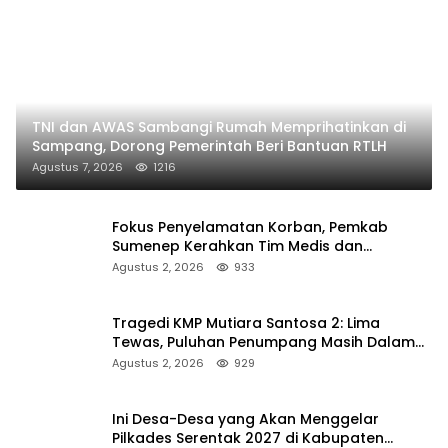
TNI dan AWAS Sambangi Rumah Memprihatinkan di
Sampang, Dorong Pemerintah Beri Bantuan RTLH
Agustus 7, 2026
1216
Fokus Penyelamatan Korban, Pemkab
Sumenep Kerahkan Tim Medis dan
Ambulans ke Pelabuhan Kalianget
Agustus 2, 2026
933
Tragedi KMP Mutiara Santosa 2: Lima
Tewas, Puluhan Penumpang Masih Dalam
Pencarian
Agustus 2, 2026
929
Ini Desa-Desa yang Akan Menggelar
Pilkades Serentak 2027 di Kabupaten