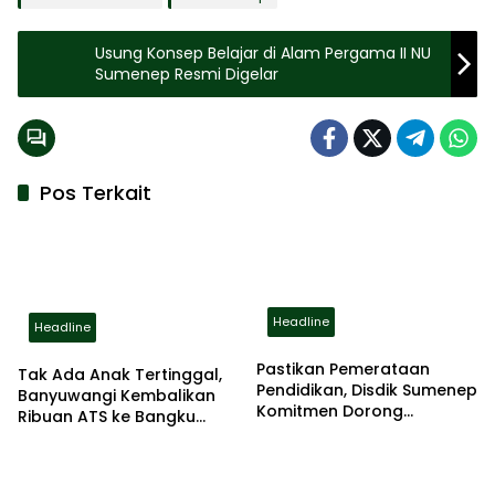
Usung Konsep Belajar di Alam Pergama II NU
Sumenep Resmi Digelar
Pos Terkait
Headline
Headline
Pastikan Pemerataan
Tak Ada Anak Tertinggal,
Pendidikan, Disdik Sumenep
Banyuwangi Kembalikan
Komitmen Dorong
Ribuan ATS ke Bangku
Peningkatan Kapasitas
Sekolah
Guru