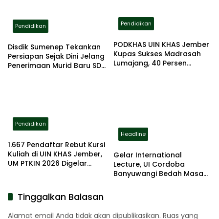
Pendidikan
Pendidikan
PODKHAS UIN KHAS Jember
Disdik Sumenep Tekankan
Kupas Sukses Madrasah
Persiapan Sejak Dini Jelang
Lumajang, 40 Persen
Penerimaan Murid Baru SD
Lulusan Lanjut ke PTN
2026
Pendidikan
Headline
1.667 Pendaftar Rebut Kursi
Kuliah di UIN KHAS Jember,
Gelar International
UM PTKIN 2026 Digelar
Lecture, UI Cordoba
Ketat dan Terstandar
Banyuwangi Bedah Masa
Depan AI Bersama
Profesor AS dan Malaysia
Tinggalkan Balasan
Alamat email Anda tidak akan dipublikasikan.
Ruas yang