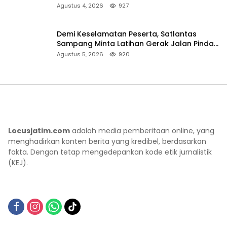
Sumenep
Agustus 4, 2026
927
Demi Keselamatan Peserta, Satlantas
Sampang Minta Latihan Gerak Jalan Pindah
ke Lokasi Aman
Agustus 5, 2026
920
Locusjatim.com
adalah media pemberitaan online, yang
menghadirkan konten berita yang kredibel, berdasarkan
fakta. Dengan tetap mengedepankan kode etik jurnalistik
(KEJ).