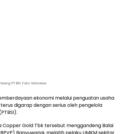
bang PT BSI. Foto: Istimewa
mberdayaan ekonomi melalui penguatan usaha
terus digarap dengan serius oleh pengelola
PTBSI).
eka Copper Gold Tbk tersebut menggandeng Balai
s (BPVP) Banyuwangi, melatih pelaku UMKM sekitar