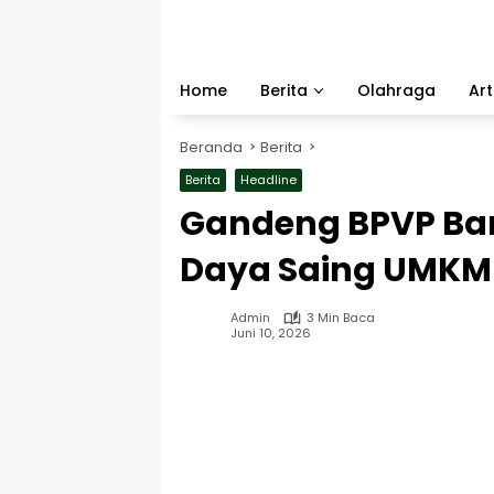
Langsung
ke
konten
Home
Berita
Olahraga
Art
Beranda
Berita
Berita
Headline
Gandeng BPVP Ban
Daya Saing UMKM L
Admin
3 Min Baca
Juni 10, 2026