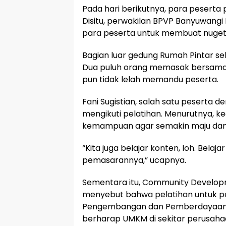
Pada hari berikutnya, para peserta
Disitu, perwakilan BPVP Banyuwangi
para peserta untuk membuat nuget
Bagian luar gedung Rumah Pintar s
Dua puluh orang memasak bersama di 
pun tidak lelah memandu peserta.
Fani Sugistian, salah satu pesert
mengikuti pelatihan. Menurutnya, k
kemampuan agar semakin maju dan 
“Kita juga belajar konten, loh. Belaj
pemasarannya,” ucapnya.
Sementara itu, Community Developmen
menyebut bahwa pelatihan untuk pe
Pengembangan dan Pemberdayaan M
berharap UMKM di sekitar perusahaa