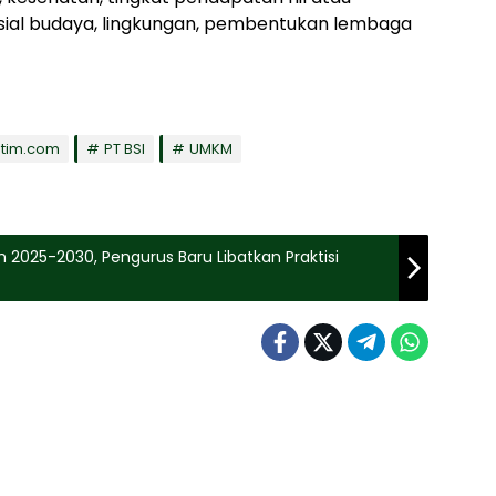
osial budaya, lingkungan, pembentukan lembaga
atim.com
PT BSI
UMKM
 2025-2030, Pengurus Baru Libatkan Praktisi