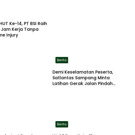
HUT Ke-14, PT BSI Raih
a Jam Kerja Tanpa
me Injury
Berita
Demi Keselamatan Peserta,
Satlantas Sampang Minta
Latihan Gerak Jalan Pindah
ke Lokasi Aman
Berita