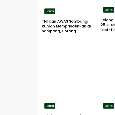
Berita
Berita
Jelang 
TNI dan AWAS Sambangi
25 Jut
Rumah Memprihatinkan di
Lost-Ti
Sampang, Dorong
Pemerintah Beri Bantuan
RTLH
Berita
Berita