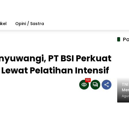
ikel
Opini / Sastra
Po
yuwangi, PT BSI Perkuat
ewat Pelatihan Intensif
1121
TN
Mem
Pem
Agus