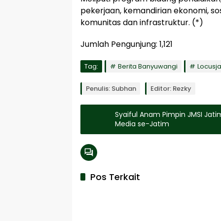
pekerjaan, kemandirian ekonomi, s
komunitas dan infrastruktur. (*)
Jumlah Pengunjung:
1,121
Tag:
Berita Banyuwangi
Locusj
Penulis: Subhan
Editor: Rezky
Syaiful Anam Pimpin JMSI Jatim
Media se-Jatim
Pos Terkait