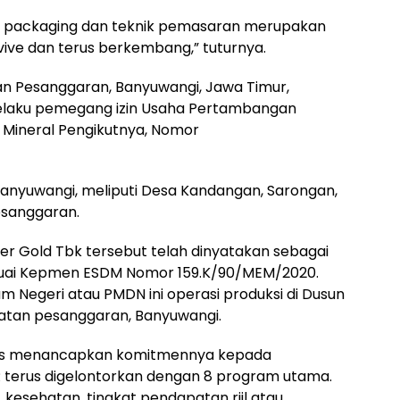
hat packaging dan teknik pemasaran merupakan
vive dan terus berkembang,” tuturnya.
an Pesanggaran, Banyuwangi, Jawa Timur,
 selaku pemegang izin Usaha Pertambangan
 Mineral Pengikutnya, Nomor
nyuwangi, meliputi Desa Kandangan, Sarongan,
sanggaran.
 Gold Tbk tersebut telah dinyatakan sebagai
esuai Kepmen ESDM Nomor 159.K/90/MEM/2020.
Negeri atau PMDN ini operasi produksi di Dusun
tan pesanggaran, Banyuwangi.
terus menancapkan komitmennya kepada
 terus digelontorkan dengan 8 program utama.
 kesehatan, tingkat pendapatan riil atau