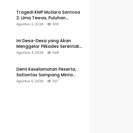
Pelabuhan Kalianget
Tragedi KMP Mutiara Santosa
2: Lima Tewas, Puluhan
Penumpang Masih Dalam
Agustus 2, 2026
930
Pencarian
Ini Desa-Desa yang Akan
Menggelar Pilkades Serentak
2027 di Kabupaten Sumenep
Agustus 4, 2026
928
Demi Keselamatan Peserta,
Satlantas Sampang Minta
Latihan Gerak Jalan Pindah ke
Agustus 5, 2026
921
Lokasi Aman