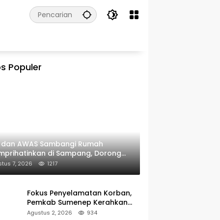
s Populer
I dan AWAS Sambangi Rumah
prihatinkan di Sampang, Dorong
erintah Beri Bantuan RTLH
tus 7, 2026
1217
Fokus Penyelamatan Korban,
Pemkab Sumenep Kerahkan
Tim Medis dan Ambulans ke
Agustus 2, 2026
934