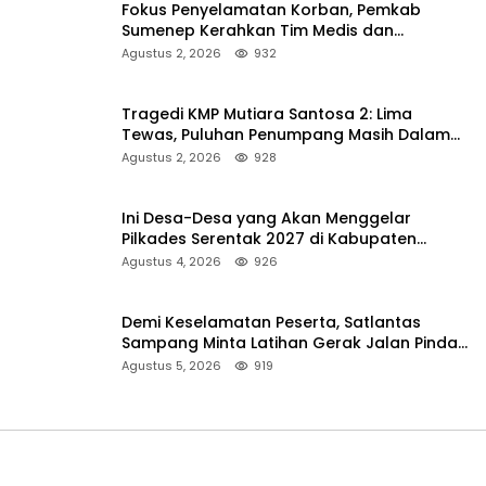
Fokus Penyelamatan Korban, Pemkab
Sumenep Kerahkan Tim Medis dan
Ambulans ke Pelabuhan Kalianget
Agustus 2, 2026
932
Tragedi KMP Mutiara Santosa 2: Lima
Tewas, Puluhan Penumpang Masih Dalam
Pencarian
Agustus 2, 2026
928
Ini Desa-Desa yang Akan Menggelar
Pilkades Serentak 2027 di Kabupaten
Sumenep
Agustus 4, 2026
926
Demi Keselamatan Peserta, Satlantas
Sampang Minta Latihan Gerak Jalan Pindah
ke Lokasi Aman
Agustus 5, 2026
919