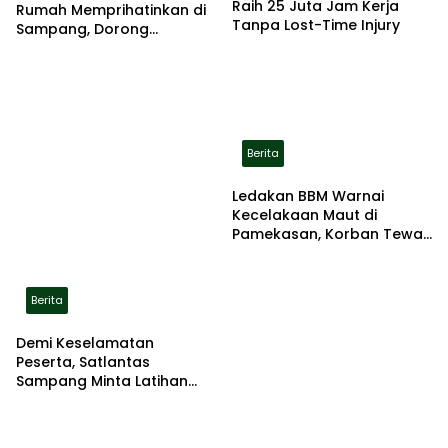
Raih 25 Juta Jam Kerja
Rumah Memprihatinkan di
Tanpa Lost-Time Injury
Sampang, Dorong
Pemerintah Beri Bantuan
RTLH
Berita
Ledakan BBM Warnai
Kecelakaan Maut di
Pamekasan, Korban Tewas
Terbakar di Lokasi
Berita
Demi Keselamatan
Peserta, Satlantas
Sampang Minta Latihan
Gerak Jalan Pindah ke
Lokasi Aman