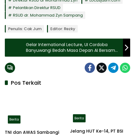
Direktur RSUD dr Mohammad Zyn
Locusjatim.com
Pelantikan Direktur RSUD
RSUD dr. Mohammad Zyn Sampang
Penulis: Cak Jum
Editor: Rezky
Gelar International Lecture, UI Cordoba
Banyuwangi Bedah Masa Depan AI Bersama
Profesor AS dan Malaysia
Pos Terkait
Berita
Berita
Jelang HUT Ke-14, PT BSI
TNI dan AWAS Sambangi