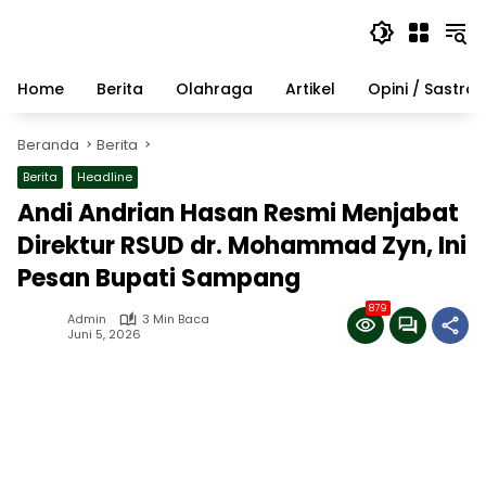
Langsung
ke
konten
Home
Berita
Olahraga
Artikel
Opini / Sastra
Beranda
Berita
Berita
Headline
Andi Andrian Hasan Resmi Menjabat
Direktur RSUD dr. Mohammad Zyn, Ini
Pesan Bupati Sampang
879
Admin
3 Min Baca
Juni 5, 2026