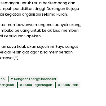
a semangat untuk terus berkembang dan
puh pendidikan tinggi. Dukungan itu juga
ai kegiatan organisasi selama kuliah.
sasi membawanya mengenal banyak orang,
mbuka peluang untuk kelak bisa memberi
di Kepulauan Sapeken.
an saya tidak akan sejauh ini. Saya sangat
lajar lebih giat agar bisa memberikan
ukasnya.(*)
nep
Kangean Energy Indonesia
 Kangean
Pulau Pagerungan
Pulau Raas