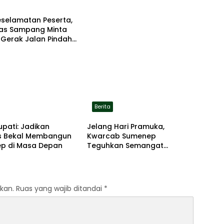
eselamatan Peserta,
tas Sampang Minta
 Gerak Jalan Pindah
asi Aman
Berita
upati: Jadikan
Jelang Hari Pramuka,
 Bekal Membangun
Kwarcab Sumenep
p di Masa Depan
Teguhkan Semangat
Pengabdian Lewat Ziarah
Pahlawan
kan.
Ruas yang wajib ditandai
*