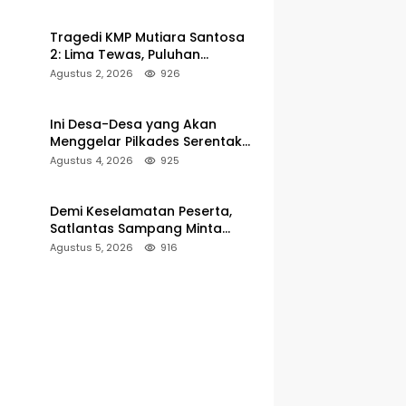
Pelabuhan Kalianget
Tragedi KMP Mutiara Santosa
2: Lima Tewas, Puluhan
Penumpang Masih Dalam
Agustus 2, 2026
926
Pencarian
Ini Desa-Desa yang Akan
Menggelar Pilkades Serentak
2027 di Kabupaten Sumenep
Agustus 4, 2026
925
Demi Keselamatan Peserta,
Satlantas Sampang Minta
Latihan Gerak Jalan Pindah ke
Agustus 5, 2026
916
Lokasi Aman