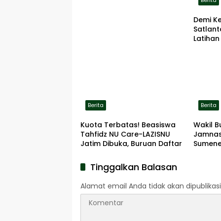
Demi K
Satlan
Latihan
ke Lok
Berita
Berita
Kuota Terbatas! Beasiswa
Wakil B
Tahfidz NU Care-LAZISNU
Jamnas
Jatim Dibuka, Buruan Daftar
Sumene
Tinggalkan Balasan
Alamat email Anda tidak akan dipublikasi