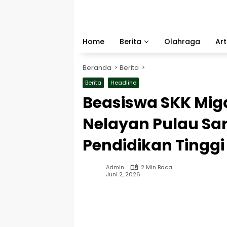
Langsung
ke
konten
Home
Berita
Olahraga
Art
Beranda
Berita
Berita
Headline
Beasiswa SKK Mig
Nelayan Pulau S
Pendidikan Tinggi
Admin
2 Min Baca
Juni 2, 2026