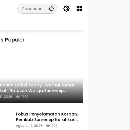
s Populer
ncana Letkol Teddy” Warnai Jumat
rkah, Ratusan Warga Sumenep
ima Nasi Bungkus
 31, 2026
1744
Fokus Penyelamatan Korban,
Pemkab Sumenep Kerahkan
Tim Medis dan Ambulans ke
Agustus 2, 2026
929