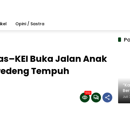
ikel
Opini / Sastra
Po
as–KEI Buka Jalan Anak
aredeng Tempuh
“Ka
Be
1222
Ter
Juli