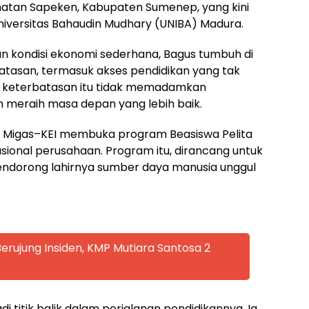
matan Sapeken, Kabupaten Sumenep, yang kini
niversitas Bahaudin Mudhary (UNIBA) Madura.
an kondisi ekonomi sederhana, Bagus tumbuh di
atasan, termasuk akses pendidikan yang tak
n keterbatasan itu tidak memadamkan
n meraih masa depan yang lebih baik.
 Migas–KEI membuka program Beasiswa Pelita
sional perusahaan. Program itu, dirancang untuk
ndorong lahirnya sumber daya manusia unggul
rujung Insiden, KMP Mutiara Santosa 2
i titik balik dalam perjalanan pendidikannya. Ia