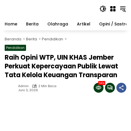
Langsung
ke
konten
Home
Berita
Olahraga
Artikel
Opini / Sastra
Beranda
Berita
Pendidikan
Pendidikan
Raih Opini WTP, UIN KHAS Jember
Perkuat Kepercayaan Publik Lewat
Tata Kelola Keuangan Transparan
1414
Admin
2 Min Baca
Juni 3, 2026