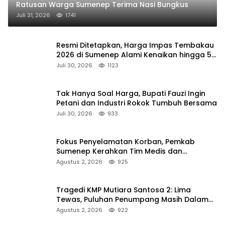
Ratusan Warga Sumenep Terima Nasi Bungkus
Juli 31, 2026
1741
Resmi Ditetapkan, Harga Impas Tembakau
2026 di Sumenep Alami Kenaikan hingga 5
Persen
Juli 30, 2026
1123
Tak Hanya Soal Harga, Bupati Fauzi Ingin
Petani dan Industri Rokok Tumbuh Bersama
Juli 30, 2026
933
Fokus Penyelamatan Korban, Pemkab
Sumenep Kerahkan Tim Medis dan
Ambulans ke Pelabuhan Kalianget
Agustus 2, 2026
925
Tragedi KMP Mutiara Santosa 2: Lima
Tewas, Puluhan Penumpang Masih Dalam
Pencarian
Agustus 2, 2026
922