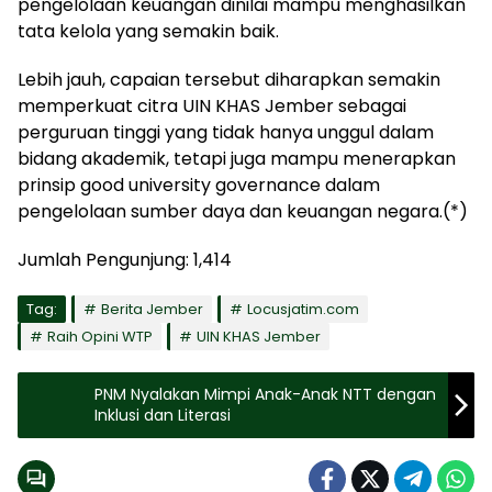
pengelolaan keuangan dinilai mampu menghasilkan
tata kelola yang semakin baik.
Lebih jauh, capaian tersebut diharapkan semakin
memperkuat citra UIN KHAS Jember sebagai
perguruan tinggi yang tidak hanya unggul dalam
bidang akademik, tetapi juga mampu menerapkan
prinsip good university governance dalam
pengelolaan sumber daya dan keuangan negara.(*)
Jumlah Pengunjung:
1,414
Tag:
Berita Jember
Locusjatim.com
Raih Opini WTP
UIN KHAS Jember
PNM Nyalakan Mimpi Anak-Anak NTT dengan
Inklusi dan Literasi