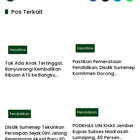
Pos Terkait
Headline
Headline
Pastikan Pemerataan
Tak Ada Anak Tertinggal,
Pendidikan, Disdik Sumenep
Banyuwangi Kembalikan
Komitmen Dorong
Ribuan ATS ke Bangku
Peningkatan Kapasitas
Sekolah
Guru
Pendidikan
Pendidikan
PODKHAS UIN KHAS Jember
Disdik Sumenep Tekankan
Kupas Sukses Madrasah
Persiapan Sejak Dini Jelang
Lumajang, 40 Persen
Penerimaan Murid Baru SD