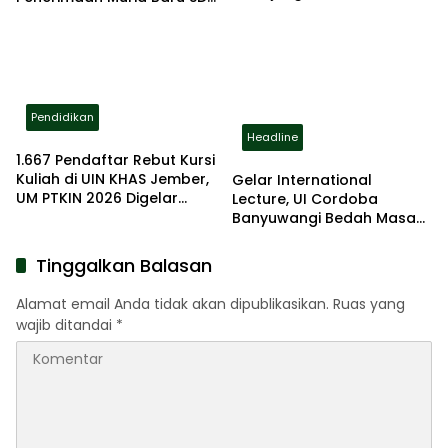
Lulusan Lanjut ke PTN
2026
Pendidikan
Headline
1.667 Pendaftar Rebut Kursi
Kuliah di UIN KHAS Jember,
Gelar International
UM PTKIN 2026 Digelar
Lecture, UI Cordoba
Ketat dan Terstandar
Banyuwangi Bedah Masa
Depan AI Bersama
Profesor AS dan Malaysia
Tinggalkan Balasan
Alamat email Anda tidak akan dipublikasikan.
Ruas yang
wajib ditandai
*