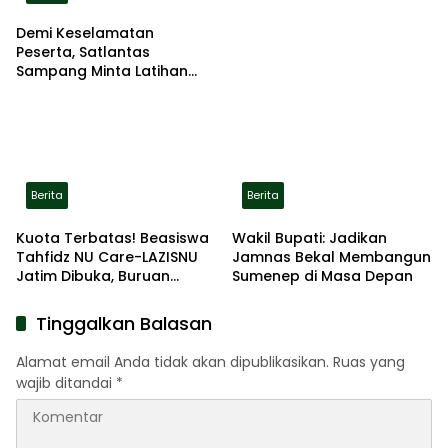
Demi Keselamatan
Peserta, Satlantas
Sampang Minta Latihan
Gerak Jalan Pindah ke
Lokasi Aman
Berita
Berita
Kuota Terbatas! Beasiswa
Wakil Bupati: Jadikan
Tahfidz NU Care-LAZISNU
Jamnas Bekal Membangun
Jatim Dibuka, Buruan
Sumenep di Masa Depan
Daftar
Tinggalkan Balasan
Alamat email Anda tidak akan dipublikasikan.
Ruas yang
wajib ditandai
*