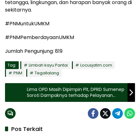
tetangga, lingkungan, dan harapan banyak orang di
sekitarnya.
#PNMuntukUMKM
#PNMPemberdayaanUMKM
Jumlah Pengunjung:
819
Tag:
Limbah kayu Pantai
Locusjatim.com
PNM
Tegallalang
Lima OPD Masih Dipimpin Plt, DPRD Sumenep
Soroti Dampaknya terhadap Pelayanan
Publik
Pos Terkait