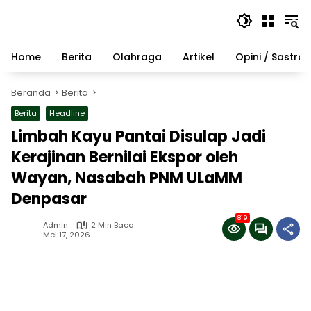
Langsung
ke
konten
Home
Berita
Olahraga
Artikel
Opini / Sastra
Beranda
Berita
Berita
Headline
Limbah Kayu Pantai Disulap Jadi
Kerajinan Bernilai Ekspor oleh
Wayan, Nasabah PNM ULaMM
Denpasar
819
Admin
2 Min Baca
Mei 17, 2026