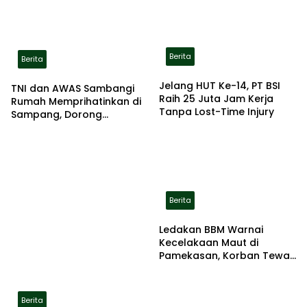
Berita
Berita
Jelang HUT Ke-14, PT BSI
TNI dan AWAS Sambangi
Raih 25 Juta Jam Kerja
Rumah Memprihatinkan di
Tanpa Lost-Time Injury
Sampang, Dorong
Pemerintah Beri Bantuan
RTLH
Berita
Ledakan BBM Warnai
Kecelakaan Maut di
Pamekasan, Korban Tewas
Terbakar di Lokasi
Berita