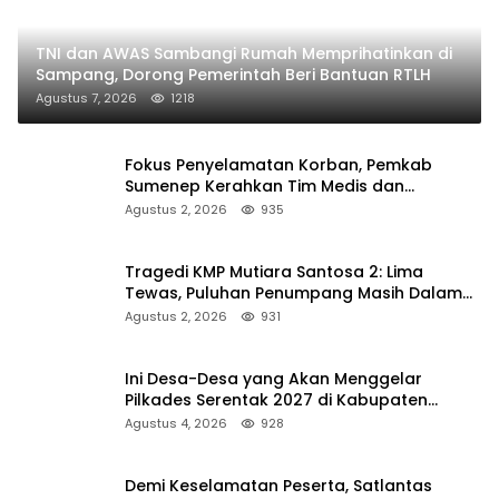
TNI dan AWAS Sambangi Rumah Memprihatinkan di
Sampang, Dorong Pemerintah Beri Bantuan RTLH
Agustus 7, 2026
1218
Fokus Penyelamatan Korban, Pemkab
Sumenep Kerahkan Tim Medis dan
Ambulans ke Pelabuhan Kalianget
Agustus 2, 2026
935
Tragedi KMP Mutiara Santosa 2: Lima
Tewas, Puluhan Penumpang Masih Dalam
Pencarian
Agustus 2, 2026
931
Ini Desa-Desa yang Akan Menggelar
Pilkades Serentak 2027 di Kabupaten
Sumenep
Agustus 4, 2026
928
Demi Keselamatan Peserta, Satlantas