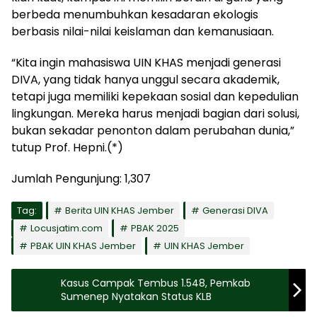
berbeda menumbuhkan kesadaran ekologis
berbasis nilai-nilai keislaman dan kemanusiaan.
“Kita ingin mahasiswa UIN KHAS menjadi generasi
DIVA, yang tidak hanya unggul secara akademik,
tetapi juga memiliki kepekaan sosial dan kepedulian
lingkungan. Mereka harus menjadi bagian dari solusi,
bukan sekadar penonton dalam perubahan dunia,”
tutup Prof. Hepni.(*)
Jumlah Pengunjung:
1,307
Tag:
Berita UIN KHAS Jember
Generasi DIVA
Locusjatim.com
PBAK 2025
PBAK UIN KHAS Jember
UIN KHAS Jember
Kasus Campak Tembus 1.548, Pemkab
Sumenep Nyatakan Status KLB