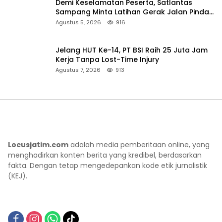
Demi Keselamatan Peserta, Satlantas
Sampang Minta Latihan Gerak Jalan Pindah
ke Lokasi Aman
Agustus 5, 2026
916
Jelang HUT Ke-14, PT BSI Raih 25 Juta Jam
Kerja Tanpa Lost-Time Injury
Agustus 7, 2026
913
Locusjatim.com
adalah media pemberitaan online, yang
menghadirkan konten berita yang kredibel, berdasarkan
fakta. Dengan tetap mengedepankan kode etik jurnalistik
(KEJ).