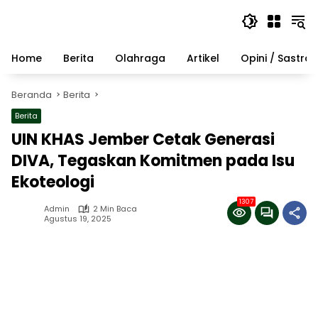
Langsung
ke
konten
Home
Berita
Olahraga
Artikel
Opini / Sastra
Beranda
Berita
Berita
UIN KHAS Jember Cetak Generasi
DIVA, Tegaskan Komitmen pada Isu
Ekoteologi
1307
Admin
2 Min Baca
Agustus 19, 2025