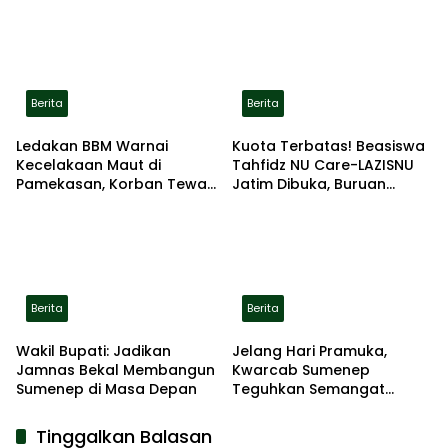
Lokasi Aman
Berita
Berita
Ledakan BBM Warnai
Kuota Terbatas! Beasiswa
Kecelakaan Maut di
Tahfidz NU Care-LAZISNU
Pamekasan, Korban Tewas
Jatim Dibuka, Buruan
Terbakar di Lokasi
Daftar
Berita
Berita
Wakil Bupati: Jadikan
Jelang Hari Pramuka,
Jamnas Bekal Membangun
Kwarcab Sumenep
Sumenep di Masa Depan
Teguhkan Semangat
Pengabdian Lewat Ziarah
Pahlawan
Tinggalkan Balasan