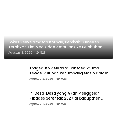
Fokus Penyelamatan Korban, Pemkab Sumenep
Kerahkan Tim Medis dan Ambulans ke Pelabuhan
Kalianget
Agustus 2, 2026
929
Tragedi KMP Mutiara Santosa 2: Lima
Tewas, Puluhan Penumpang Masih Dalam
Pencarian
Agustus 2, 2026
926
Ini Desa-Desa yang Akan Menggelar
Pilkades Serentak 2027 di Kabupaten
Sumenep
Agustus 4, 2026
925