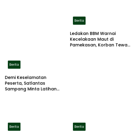
Berita
Ledakan BBM Warnai
Kecelakaan Maut di
Pamekasan, Korban Tewas
Terbakar di Lokasi
Berita
Demi Keselamatan
Peserta, Satlantas
Sampang Minta Latihan
Gerak Jalan Pindah ke
Lokasi Aman
Berita
Berita