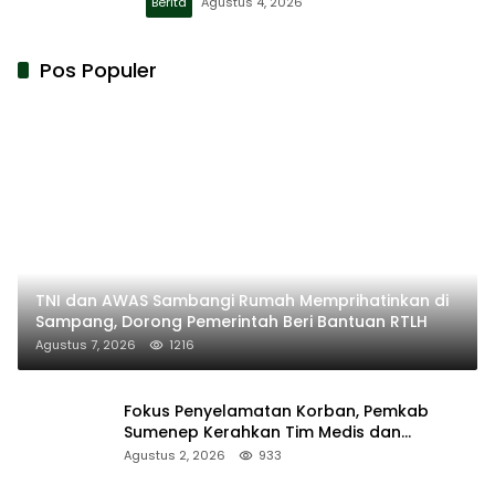
Berita
Agustus 4, 2026
Pos Populer
TNI dan AWAS Sambangi Rumah Memprihatinkan di
Sampang, Dorong Pemerintah Beri Bantuan RTLH
Agustus 7, 2026
1216
Fokus Penyelamatan Korban, Pemkab
Sumenep Kerahkan Tim Medis dan
Ambulans ke Pelabuhan Kalianget
Agustus 2, 2026
933