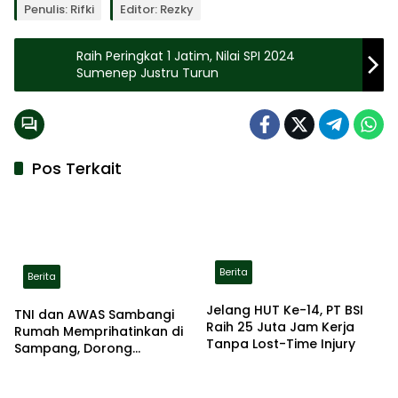
Penulis: Rifki
Editor: Rezky
Raih Peringkat 1 Jatim, Nilai SPI 2024
Sumenep Justru Turun
Pos Terkait
Berita
Berita
Jelang HUT Ke-14, PT BSI
TNI dan AWAS Sambangi
Raih 25 Juta Jam Kerja
Rumah Memprihatinkan di
Tanpa Lost-Time Injury
Sampang, Dorong
Pemerintah Beri Bantuan
RTLH