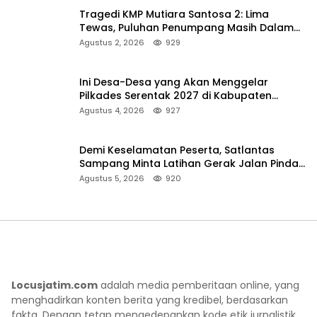
Tragedi KMP Mutiara Santosa 2: Lima
Tewas, Puluhan Penumpang Masih Dalam
Pencarian
Agustus 2, 2026
929
Ini Desa-Desa yang Akan Menggelar
Pilkades Serentak 2027 di Kabupaten
Sumenep
Agustus 4, 2026
927
Demi Keselamatan Peserta, Satlantas
Sampang Minta Latihan Gerak Jalan Pindah
ke Lokasi Aman
Agustus 5, 2026
920
Locusjatim.com
adalah media pemberitaan online, yang
menghadirkan konten berita yang kredibel, berdasarkan
fakta. Dengan tetap mengedepankan kode etik jurnalistik