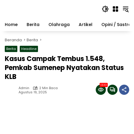
Langsung
ke
konten
Home
Berita
Olahraga
Artikel
Opini / Sastra
Beranda
Berita
Berita
Headline
Kasus Campak Tembus 1.548,
Pemkab Sumenep Nyatakan Status
KLB
1333
Admin
2 Min Baca
Agustus 19, 2025