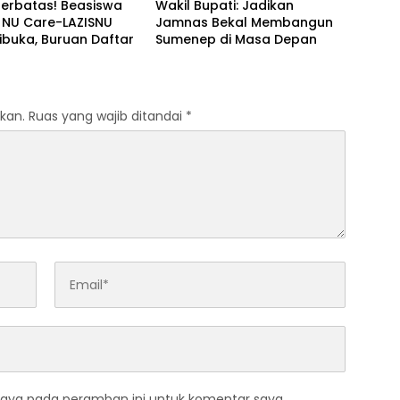
Terbatas! Beasiswa
Wakil Bupati: Jadikan
 NU Care-LAZISNU
Jamnas Bekal Membangun
ibuka, Buruan Daftar
Sumenep di Masa Depan
kan.
Ruas yang wajib ditandai
*
saya pada peramban ini untuk komentar saya