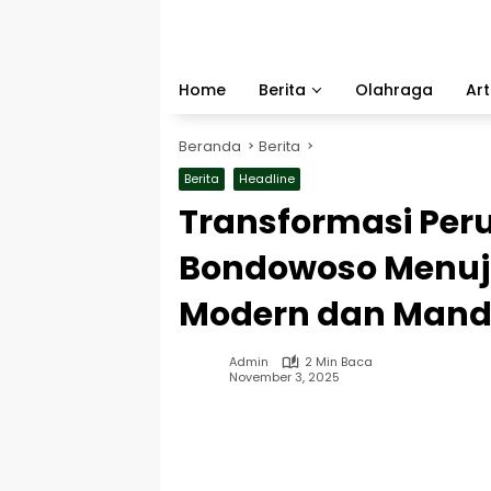
Langsung
ke
konten
Home
Berita
Olahraga
Art
Beranda
Berita
Berita
Headline
Transformasi Peru
Bondowoso Menuj
Modern dan Mandi
Admin
2 Min Baca
November 3, 2025