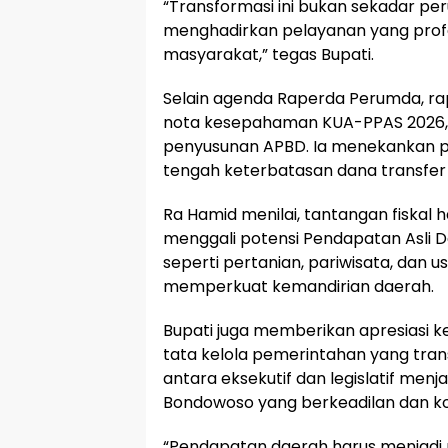
“Transformasi ini bukan sekadar p
menghadirkan pelayanan yang profe
masyarakat,” tegas Bupati.
Selain agenda Raperda Perumda, r
nota kesepahaman KUA-PPAS 2026, 
penyusunan APBD. Ia menekankan pe
tengah keterbatasan dana transfer 
Ra Hamid menilai, tantangan fiskal 
menggali potensi Pendapatan Asli 
seperti pertanian, pariwisata, dan u
memperkuat kemandirian daerah.
Bupati juga memberikan apresiasi k
tata kelola pemerintahan yang tran
antara eksekutif dan legislatif m
Bondowoso yang berkeadilan dan ko
“Pendapatan daerah harus menjadi 