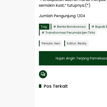
semakin kuat,” tutupnya.(*)
Jumlah Pengunjung:
1,104
Tag:
Berita Bondowoso
Bupati
Transformasi Perumda Ijen Tirta
Penulis: Heri
Editor: Rezky
Hujan Angin Terjang Pamekas
Pos Terkait