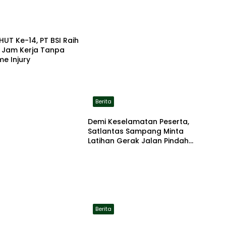
HUT Ke-14, PT BSI Raih
a Jam Kerja Tanpa
me Injury
Berita
Demi Keselamatan Peserta,
Satlantas Sampang Minta
Latihan Gerak Jalan Pindah
ke Lokasi Aman
Berita