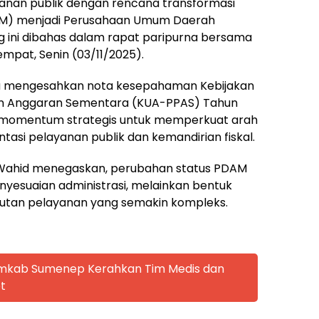
yanan publik dengan rencana transformasi
AM) menjadi Perusahaan Umum Daerah
ng ini dibahas dalam rapat paripurna bersama
mpat, Senin (03/11/2025).
ya mengesahkan nota kesepahaman Kebijakan
on Anggaran Sementara (KUA-PPAS) Tahun
i momentum strategis untuk memperkuat arah
si pelayanan publik dan kemandirian fiskal.
Wahid menegaskan, perubahan status PDAM
yesuaian administrasi, melainkan bentuk
ntutan pelayanan yang semakin kompleks.
emkab Sumenep Kerahkan Tim Medis dan
t