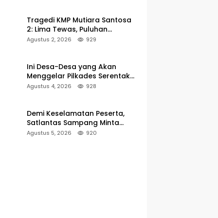
Pelabuhan Kalianget
Tragedi KMP Mutiara Santosa
2: Lima Tewas, Puluhan
Penumpang Masih Dalam
Agustus 2, 2026
929
Pencarian
Ini Desa-Desa yang Akan
Menggelar Pilkades Serentak
2027 di Kabupaten Sumenep
Agustus 4, 2026
928
Demi Keselamatan Peserta,
Satlantas Sampang Minta
Latihan Gerak Jalan Pindah ke
Agustus 5, 2026
920
Lokasi Aman