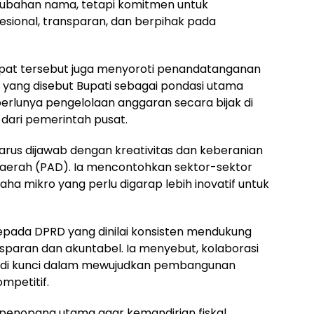
erubahan nama, tetapi komitmen untuk
sional, transparan, dan berpihak pada
apat tersebut juga menyoroti penandatanganan
yang disebut Bupati sebagai pondasi utama
rlunya pengelolaan anggaran secara bijak di
dari pemerintah pusat.
harus dijawab dengan kreativitas dan keberanian
Daerah (PAD). Ia mencontohkan sektor-sektor
saha mikro yang perlu digarap lebih inovatif untuk
epada DPRD yang dinilai konsisten mendukung
sparan dan akuntabel. Ia menyebut, kolaborasi
enjadi kunci dalam mewujudkan pembangunan
mpetitif.
penopang utama agar kemandirian fiskal