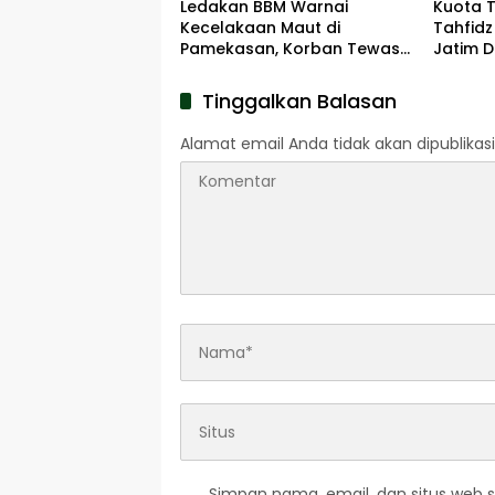
Ledakan BBM Warnai
Kuota 
Kecelakaan Maut di
Tahfidz
Pamekasan, Korban Tewas
Jatim D
Terbakar di Lokasi
Tinggalkan Balasan
Alamat email Anda tidak akan dipublikasi
Simpan nama, email, dan situs web 