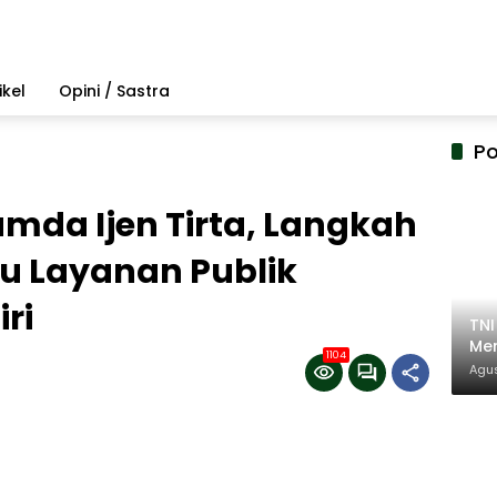
ikel
Opini / Sastra
Po
mda Ijen Tirta, Langkah
u Layanan Publik
ri
TN
Mem
1104
Pem
Agus