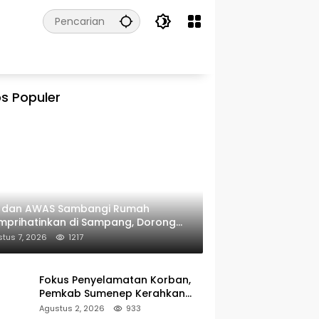
s Populer
I dan AWAS Sambangi Rumah
prihatinkan di Sampang, Dorong
erintah Beri Bantuan RTLH
tus 7, 2026
1217
Fokus Penyelamatan Korban,
Pemkab Sumenep Kerahkan
Tim Medis dan Ambulans ke
Agustus 2, 2026
933