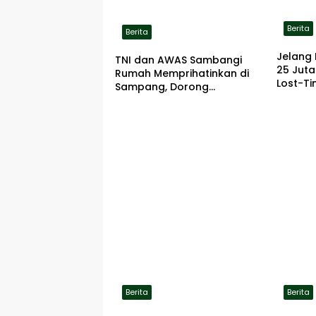
Berita
Berita
Jelang 
TNI dan AWAS Sambangi
25 Jut
Rumah Memprihatinkan di
Lost-Ti
Sampang, Dorong
Pemerintah Beri Bantuan
RTLH
Berita
Berita