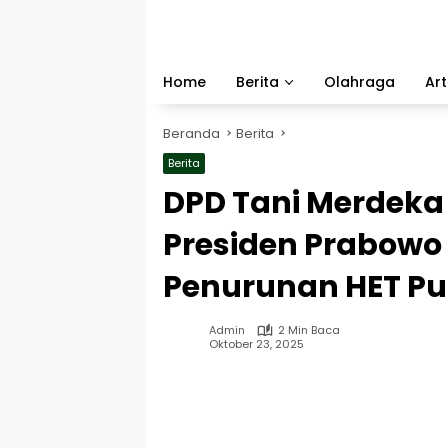
Langsung
ke
konten
Home
Berita
Olahraga
Art
Beranda
Berita
Berita
DPD Tani Merdeka
Presiden Prabowo
Penurunan HET Pu
Admin
2 Min Baca
Oktober 23, 2025