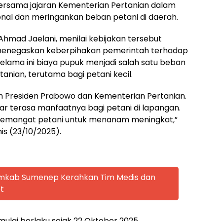
ersama jajaran Kementerian Pertanian dalam
nal dan meringankan beban petani di daerah.
hmad Jaelani, menilai kebijakan tersebut
enegaskan keberpihakan pemerintah terhadap
elama ini biaya pupuk menjadi salah satu beban
anian, terutama bagi petani kecil.
h Presiden Prabowo dan Kementerian Pertanian.
r terasa manfaatnya bagi petani di lapangan.
an semangat petani untuk menanam meningkat,”
is (23/10/2025).
emkab Sumenep Kerahkan Tim Medis dan
t
mulai berlaku sejak 22 Oktober 2025.