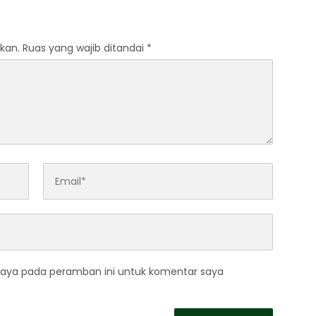
Pengabdian Lewat Ziarah
Pahlawan
kan.
Ruas yang wajib ditandai
*
saya pada peramban ini untuk komentar saya