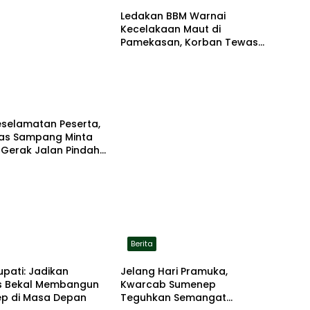
Ledakan BBM Warnai
Kecelakaan Maut di
Pamekasan, Korban Tewas
Terbakar di Lokasi
eselamatan Peserta,
tas Sampang Minta
 Gerak Jalan Pindah
asi Aman
Berita
upati: Jadikan
Jelang Hari Pramuka,
 Bekal Membangun
Kwarcab Sumenep
p di Masa Depan
Teguhkan Semangat