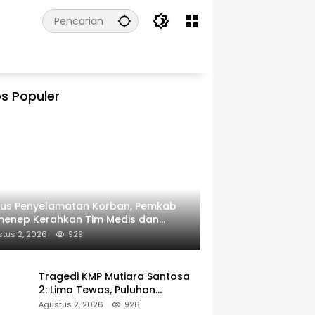
s Populer
kus Penyelamatan Korban, Pemkab
menep Kerahkan Tim Medis dan
ulans ke Pelabuhan Kalianget
tus 2, 2026
929
Tragedi KMP Mutiara Santosa
2: Lima Tewas, Puluhan
Penumpang Masih Dalam
Agustus 2, 2026
926