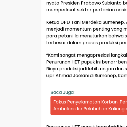
nyata Presiden Prabowo Subianto b
memperkuat sektor pertanian nasio
Ketua DPD Tani Merdeka Sumenep, A
menjadi momentum penting yang m
para petani. Ia menuturkan bahwa s
terbesar dalam proses produksi pert
“Kami sangat mengapresiasi langka
Penurunan HET pupuk ini benar-bena
Biaya produksi jadi lebih ringan d
ujar Ahmad Jaelani di Sumenep, Kam
Baca Juga:
Fokus Penyelamatan Korban, P
Ambulans ke Pelabuhan Kaliange
Penurunan HET pupuk bersubsidi ini 