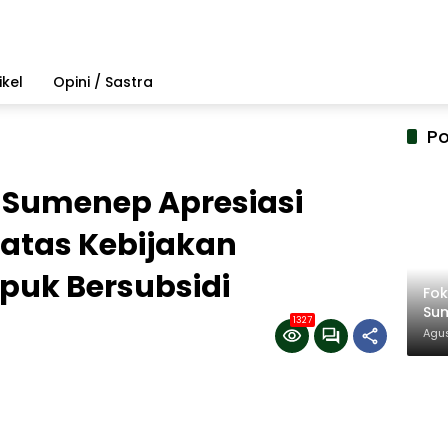
ikel
Opini / Sastra
Po
 Sumenep Apresiasi
 atas Kebijakan
puk Bersubsidi
Fo
Su
1327
Amb
Agus