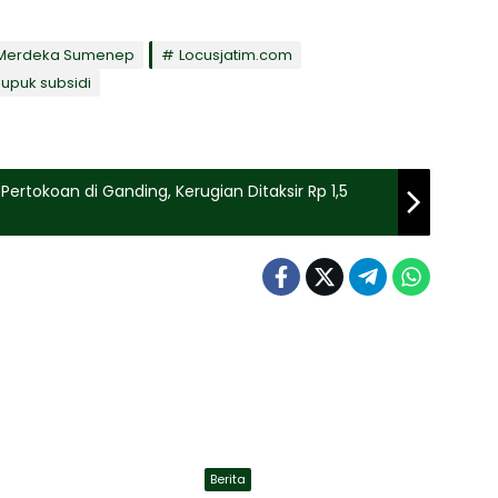
 Merdeka Sumenep
Locusjatim.com
upuk subsidi
ertokoan di Ganding, Kerugian Ditaksir Rp 1,5
Berita