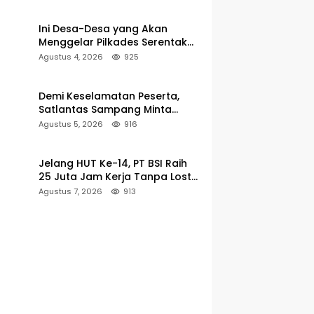
Pencarian
Ini Desa-Desa yang Akan
Menggelar Pilkades Serentak
2027 di Kabupaten Sumenep
Agustus 4, 2026
925
Demi Keselamatan Peserta,
Satlantas Sampang Minta
Latihan Gerak Jalan Pindah ke
Agustus 5, 2026
916
Lokasi Aman
Jelang HUT Ke-14, PT BSI Raih
25 Juta Jam Kerja Tanpa Lost-
Time Injury
Agustus 7, 2026
913