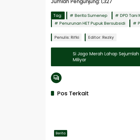
Jumlah Pengunjung:
1,327
Tag:
Berita Sumenep
DPD Tani
Penurunan HET Pupuk Bersubsidi
P
Penulis: Rifki
Editor: Rezky
Si Jago Merah Lahap Sejumlah P
Miliyar
Pos Terkait
Berita