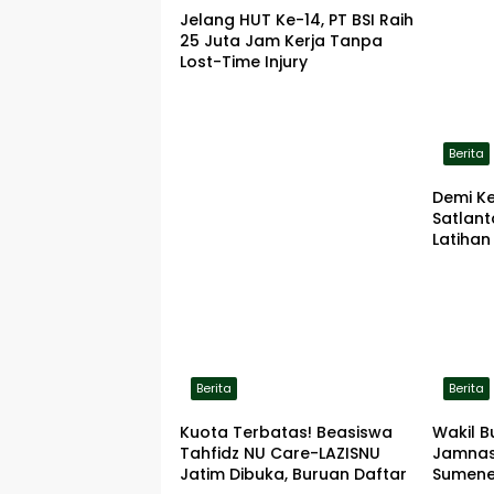
Jelang HUT Ke-14, PT BSI Raih
25 Juta Jam Kerja Tanpa
Lost-Time Injury
Berita
Demi K
Satlan
Latihan
ke Lok
Berita
Berita
Kuota Terbatas! Beasiswa
Wakil B
Tahfidz NU Care-LAZISNU
Jamnas
Jatim Dibuka, Buruan Daftar
Sumene