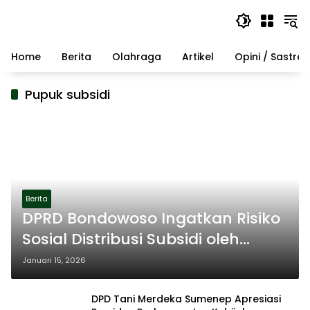
Langsung
ke
konten
Home
Berita
Olahraga
Artikel
Opini / Sastra
Pupuk subsidi
Berita
DPRD Bondowoso Ingatkan Risiko
Sosial Distribusi Subsidi oleh
Koperasi Desa
Januari 15, 2026
DPD Tani Merdeka Sumenep Apresiasi