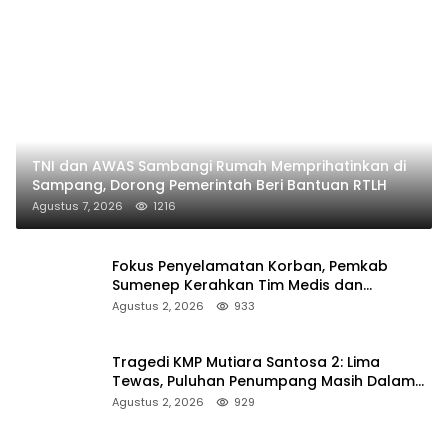
TNI dan AWAS Sambangi Rumah Memprihatinkan di
Sampang, Dorong Pemerintah Beri Bantuan RTLH
Agustus 7, 2026
1216
Fokus Penyelamatan Korban, Pemkab
Sumenep Kerahkan Tim Medis dan
Ambulans ke Pelabuhan Kalianget
Agustus 2, 2026
933
Tragedi KMP Mutiara Santosa 2: Lima
Tewas, Puluhan Penumpang Masih Dalam
Pencarian
Agustus 2, 2026
929