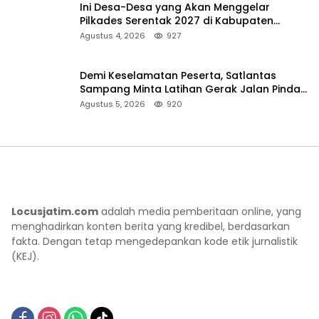
Ini Desa-Desa yang Akan Menggelar
Pilkades Serentak 2027 di Kabupaten
Sumenep
Agustus 4, 2026
927
Demi Keselamatan Peserta, Satlantas
Sampang Minta Latihan Gerak Jalan Pindah
ke Lokasi Aman
Agustus 5, 2026
920
Locusjatim.com
adalah media pemberitaan online, yang
menghadirkan konten berita yang kredibel, berdasarkan
fakta. Dengan tetap mengedepankan kode etik jurnalistik
(KEJ).