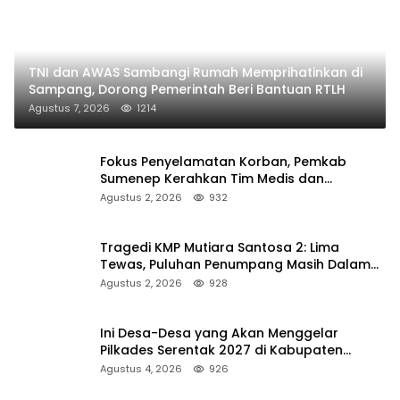
TNI dan AWAS Sambangi Rumah Memprihatinkan di
Sampang, Dorong Pemerintah Beri Bantuan RTLH
Agustus 7, 2026
1214
Fokus Penyelamatan Korban, Pemkab
Sumenep Kerahkan Tim Medis dan
Ambulans ke Pelabuhan Kalianget
Agustus 2, 2026
932
Tragedi KMP Mutiara Santosa 2: Lima
Tewas, Puluhan Penumpang Masih Dalam
Pencarian
Agustus 2, 2026
928
Ini Desa-Desa yang Akan Menggelar
Pilkades Serentak 2027 di Kabupaten
Sumenep
Agustus 4, 2026
926