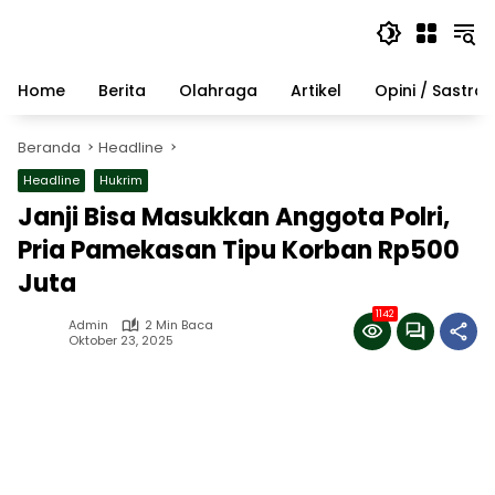
Langsung
ke
konten
Home
Berita
Olahraga
Artikel
Opini / Sastra
Beranda
Headline
Headline
Hukrim
Janji Bisa Masukkan Anggota Polri,
Pria Pamekasan Tipu Korban Rp500
Juta
1142
Admin
2 Min Baca
Oktober 23, 2025