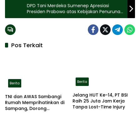
DPD Tani Merdeka Sumenep Apresiasi
Presiden Prabowo atas Kebijakan Penurunan
HET Pupuk Bersubsidi
Pos Terkait
Berita
Berita
Jelang HUT Ke-14, PT BSI
TNI dan AWAS Sambangi
Raih 25 Juta Jam Kerja
Rumah Memprihatinkan di
Tanpa Lost-Time Injury
Sampang, Dorong
Pemerintah Beri Bantuan
RTLH