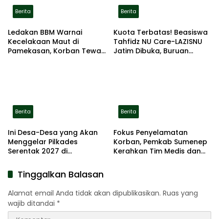
Berita
Berita
Ledakan BBM Warnai
Kuota Terbatas! Beasiswa
Kecelakaan Maut di
Tahfidz NU Care-LAZISNU
Pamekasan, Korban Tewas
Jatim Dibuka, Buruan
Terbakar di Lokasi
Daftar
Berita
Berita
Ini Desa-Desa yang Akan
Fokus Penyelamatan
Menggelar Pilkades
Korban, Pemkab Sumenep
Serentak 2027 di
Kerahkan Tim Medis dan
Kabupaten Sumenep
Ambulans ke Pelabuhan
Kalianget
Tinggalkan Balasan
Alamat email Anda tidak akan dipublikasikan.
Ruas yang
wajib ditandai
*