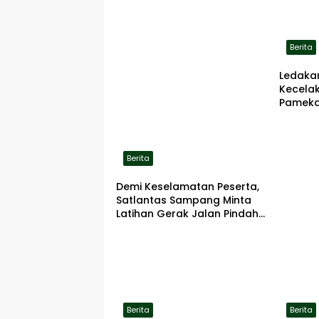
Berita
Ledaka
Kecela
Pameka
Terbaka
Berita
Demi Keselamatan Peserta,
Satlantas Sampang Minta
Latihan Gerak Jalan Pindah
ke Lokasi Aman
Berita
Berita