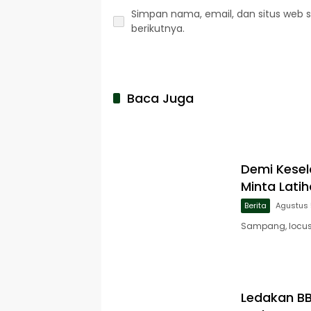
Simpan nama, email, dan situs web 
berikutnya.
Baca Juga
Demi Kese
Minta Lati
Berita
Agustus 
Sampang, locus
Ledakan B