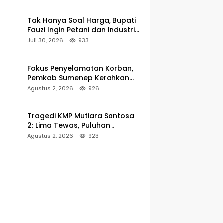
hingga 5 Persen
Tak Hanya Soal Harga, Bupati
Fauzi Ingin Petani dan Industri
Rokok Tumbuh Bersama
Juli 30, 2026
933
Fokus Penyelamatan Korban,
Pemkab Sumenep Kerahkan
Tim Medis dan Ambulans ke
Agustus 2, 2026
926
Pelabuhan Kalianget
Tragedi KMP Mutiara Santosa
2: Lima Tewas, Puluhan
Penumpang Masih Dalam
Agustus 2, 2026
923
Pencarian