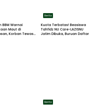
Berita
n BBM Warnai
Kuota Terbatas! Beasiswa
kaan Maut di
Tahfidz NU Care-LAZISNU
san, Korban Tewas
Jatim Dibuka, Buruan Daftar
r di Lokasi
Berita