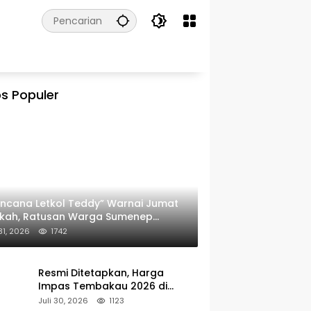
s Populer
ncana Letkol Teddy” Warnai Jumat
rkah, Ratusan Warga Sumenep
ima Nasi Bungkus
 31, 2026
1742
Resmi Ditetapkan, Harga
Impas Tembakau 2026 di
Sumenep Alami Kenaikan
Juli 30, 2026
1123