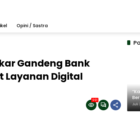
ikel
Opini / Sastra
Po
ekar Gandeng Bank
 Layanan Digital
“Ka
Be
991
Ter
Juli