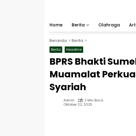
Langsung
ke
konten
Home
Berita
Olahraga
Art
Beranda
Berita
Berita
Headline
BPRS Bhakti Sum
Muamalat Perkuat
Syariah
Admin
2 Min Baca
Oktober 22, 2025