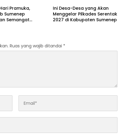
Hari Pramuka,
Ini Desa-Desa yang Akan
b Sumenep
Menggelar Pilkades Serentak
an Semangat
2027 di Kabupaten Sumenep
dian Lewat Ziarah
an
kan.
Ruas yang wajib ditandai
*