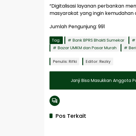
“Digitalisasi layanan perbankan m
masyarakat yang ingin kemudahan d
Jumlah Pengunjung:
991
Tag:
Bank BPRS Bhakti Sumekar
Bazar UMKM dan Pasar Murah
Ber
Penulis: Rifki
Editor: Rezky
Janji Bisa Masukkan Anggota P
Pos Terkait