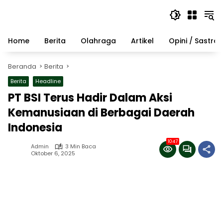
Langsung
ke
konten
Home
Berita
Olahraga
Artikel
Opini / Sastra
Beranda
Berita
Berita
Headline
PT BSI Terus Hadir Dalam Aksi
Kemanusiaan di Berbagai Daerah
Indonesia
1047
Admin
3 Min Baca
Oktober 6, 2025