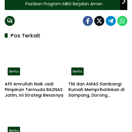
Pastikan Program MBG Berjalan Aman
Pos Terkait
Berita
Berita
Afif Amrullah Naik Jadi
TNI dan AWAS Sambangi
Pimpinan Termuda BAZNAS
Rumah Memprihatinkan di
Jatim, Ini Strategi Besarnya
Sampang, Dorong
Pemerintah Beri Bantuan
RTLH
Berita