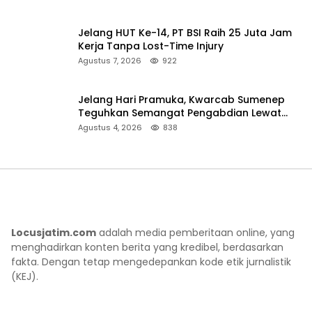
Jelang HUT Ke-14, PT BSI Raih 25 Juta Jam
Kerja Tanpa Lost-Time Injury
Agustus 7, 2026
922
Jelang Hari Pramuka, Kwarcab Sumenep
Teguhkan Semangat Pengabdian Lewat
Ziarah Pahlawan
Agustus 4, 2026
838
Locusjatim.com
adalah media pemberitaan online, yang
menghadirkan konten berita yang kredibel, berdasarkan
fakta. Dengan tetap mengedepankan kode etik jurnalistik
(KEJ).