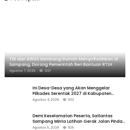
TNI dan AWAS Sambangi Rumah Memprihatinkan di
Sampang, Dorong Pemerintah Beri Bantuan RTLH
Agustus 7, 2026
1221
Ini Desa-Desa yang Akan Menggelar
Pilkades Serentak 2027 di Kabupaten
Sumenep
Agustus 4, 2026
932
Demi Keselamatan Peserta, Satlantas
Sampang Minta Latihan Gerak Jalan Pindah
ke Lokasi Aman
Agustus 5, 2026
925