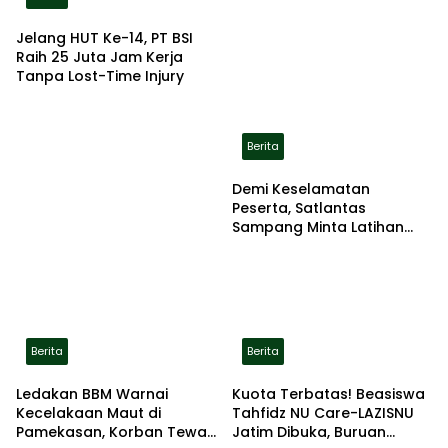
Jelang HUT Ke-14, PT BSI
Raih 25 Juta Jam Kerja
Tanpa Lost-Time Injury
Berita
Demi Keselamatan
Peserta, Satlantas
Sampang Minta Latihan
Gerak Jalan Pindah ke
Lokasi Aman
Berita
Berita
Ledakan BBM Warnai
Kuota Terbatas! Beasiswa
Kecelakaan Maut di
Tahfidz NU Care-LAZISNU
Pamekasan, Korban Tewas
Jatim Dibuka, Buruan