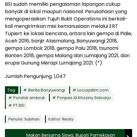
BSI sudah memiliki pengalaman lapangan cukup
banyak di lokal maupun nasional. Perusahaan yang
mengoperasikan Tujuh Bukit Operations ini berkali-
kali mengirimkan misi kemanusiaan melalui ERT
Tupiert ke lokasi bencana, antara lain gempa di Pidie,
Aceh 2016, banjir Alasmalang, Banyuwangi 2018,
gempa Lombok 2018, gempa Palu 2018, tsunami
Banten 2018, gempa Malang dan Lumajang 2021, dan
erupsi Gunung Merapi Lumajang 2021. (*)
Jumlah Pengunjung:
1,047
Tag:
Berita Banyuwangi
Locusjatim.com
Pondok ambruk
Ponpes Al Khoziny Sidoarjo
PT BSI
Penulis: Subhan
Editor: Rezky
Makan Bersama Siswa, Bupati Pamekasan