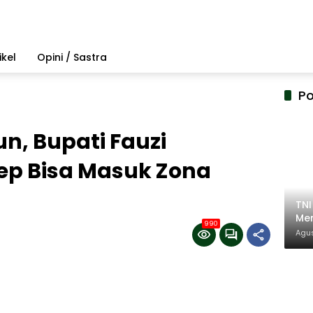
ikel
Opini / Sastra
Po
un, Bupati Fauzi
ep Bisa Masuk Zona
TN
Mem
990
Pem
Agus