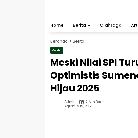
Langsung
ke
konten
Home
Berita
Olahraga
Art
Beranda
Berita
Berita
Meski Nilai SPI Tur
Optimistis Sumen
Hijau 2025
Admin
2 Min Baca
Agustus 19, 2025