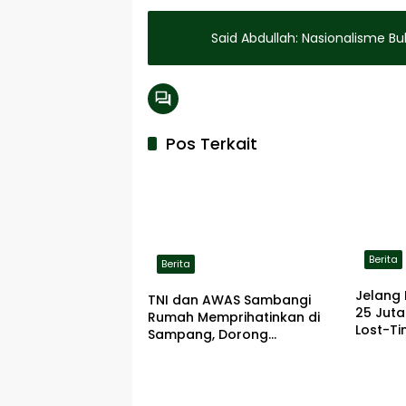
Said Abdullah: Nasionalisme Bu
Pos Terkait
Berita
Berita
Jelang 
TNI dan AWAS Sambangi
25 Jut
Rumah Memprihatinkan di
Lost-Ti
Sampang, Dorong
Pemerintah Beri Bantuan
RTLH