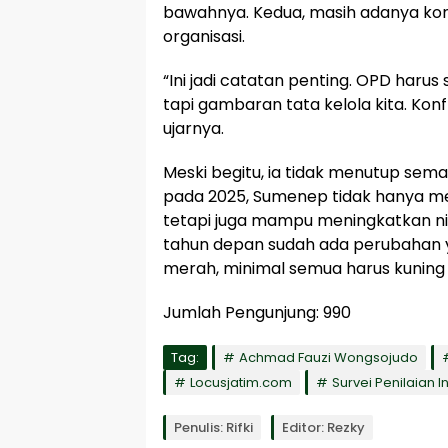
bawahnya. Kedua, masih adanya kon
organisasi.
“Ini jadi catatan penting. OPD harus
tapi gambaran tata kelola kita. Konfl
ujarnya.
Meski begitu, ia tidak menutup sem
pada 2025, Sumenep tidak hanya me
tetapi juga mampu meningkatkan nil
tahun depan sudah ada perubahan ya
merah, minimal semua harus kuning 
Jumlah Pengunjung:
990
Tag:
Achmad Fauzi Wongsojudo
Locusjatim.com
Survei Penilaian I
Penulis: Rifki
Editor: Rezky