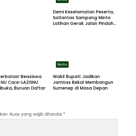
Demi Keselamatan Peserta,
Satlantas Sampang Minta
Latihan Gerak Jalan Pindah
ke Lokasi Aman
Berita
Terbatas! Beasiswa
Wakil Bupati: Jadikan
 NU Care-LAZISNU
Jamnas Bekal Membangun
ibuka, Buruan Daftar
Sumenep di Masa Depan
kan.
Ruas yang wajib ditandai
*