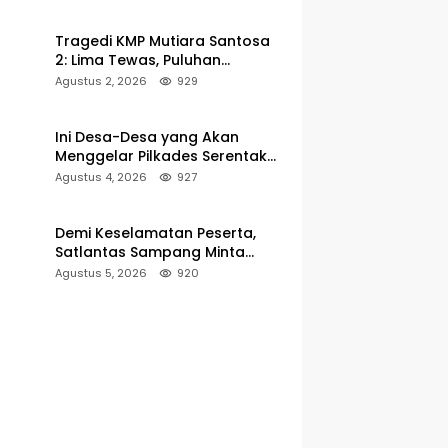
Pelabuhan Kalianget
Tragedi KMP Mutiara Santosa
2: Lima Tewas, Puluhan
Penumpang Masih Dalam
Agustus 2, 2026
929
Pencarian
Ini Desa-Desa yang Akan
Menggelar Pilkades Serentak
2027 di Kabupaten Sumenep
Agustus 4, 2026
927
Demi Keselamatan Peserta,
Satlantas Sampang Minta
Latihan Gerak Jalan Pindah ke
Agustus 5, 2026
920
Lokasi Aman