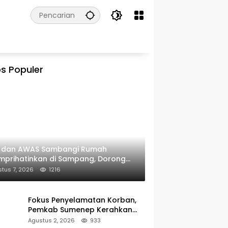
s Populer
I dan AWAS Sambangi Rumah
prihatinkan di Sampang, Dorong
erintah Beri Bantuan RTLH
tus 7, 2026
1216
Fokus Penyelamatan Korban,
Pemkab Sumenep Kerahkan
Tim Medis dan Ambulans ke
Agustus 2, 2026
933