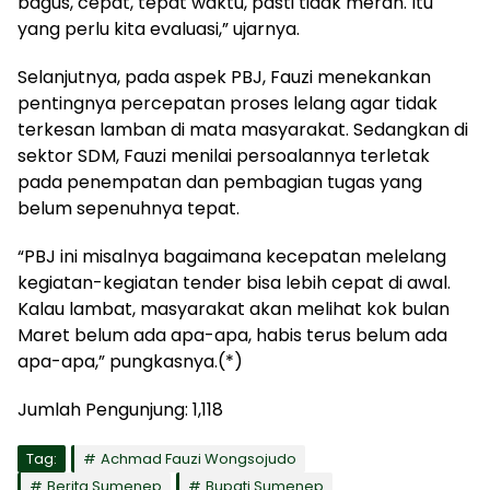
bagus, cepat, tepat waktu, pasti tidak merah. Itu
yang perlu kita evaluasi,” ujarnya.
Selanjutnya, pada aspek PBJ, Fauzi menekankan
pentingnya percepatan proses lelang agar tidak
terkesan lamban di mata masyarakat. Sedangkan di
sektor SDM, Fauzi menilai persoalannya terletak
pada penempatan dan pembagian tugas yang
belum sepenuhnya tepat.
“PBJ ini misalnya bagaimana kecepatan melelang
kegiatan-kegiatan tender bisa lebih cepat di awal.
Kalau lambat, masyarakat akan melihat kok bulan
Maret belum ada apa-apa, habis terus belum ada
apa-apa,” pungkasnya.(*)
Jumlah Pengunjung:
1,118
Tag:
Achmad Fauzi Wongsojudo
Berita Sumenep
Bupati Sumenep