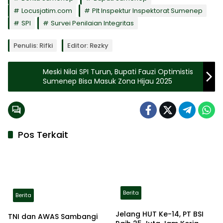
Locusjatim.com
Plt Inspektur Inspektorat Sumenep
SPI
Survei Penilaian Integritas
Penulis: Rifki
Editor: Rezky
Meski Nilai SPI Turun, Bupati Fauzi Optimistis
Sumenep Bisa Masuk Zona Hijau 2025
Pos Terkait
Berita
Berita
Jelang HUT Ke-14, PT BSI
TNI dan AWAS Sambangi