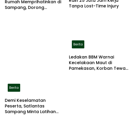
Raih 25 Juta Jam Kerja
Rumah Memprihatinkan di
Tanpa Lost-Time Injury
Sampang, Dorong
Pemerintah Beri Bantuan
RTLH
Berita
Ledakan BBM Warnai
Kecelakaan Maut di
Pamekasan, Korban Tewas
Terbakar di Lokasi
Berita
Demi Keselamatan
Peserta, Satlantas
Sampang Minta Latihan
Gerak Jalan Pindah ke
Lokasi Aman