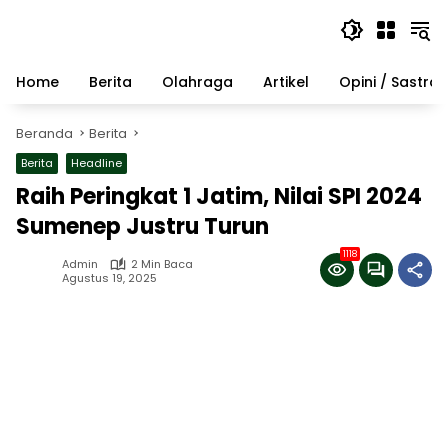
Langsung
ke
konten
Home
Berita
Olahraga
Artikel
Opini / Sastra
Beranda
Berita
Berita
Headline
Raih Peringkat 1 Jatim, Nilai SPI 2024
Sumenep Justru Turun
1118
Admin
2 Min Baca
Agustus 19, 2025