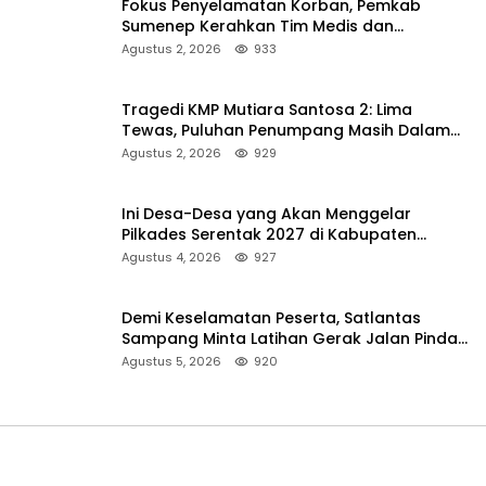
Fokus Penyelamatan Korban, Pemkab
Sumenep Kerahkan Tim Medis dan
Ambulans ke Pelabuhan Kalianget
Agustus 2, 2026
933
Tragedi KMP Mutiara Santosa 2: Lima
Tewas, Puluhan Penumpang Masih Dalam
Pencarian
Agustus 2, 2026
929
Ini Desa-Desa yang Akan Menggelar
Pilkades Serentak 2027 di Kabupaten
Sumenep
Agustus 4, 2026
927
Demi Keselamatan Peserta, Satlantas
Sampang Minta Latihan Gerak Jalan Pindah
ke Lokasi Aman
Agustus 5, 2026
920