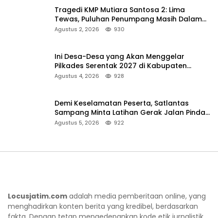
Tragedi KMP Mutiara Santosa 2: Lima
Tewas, Puluhan Penumpang Masih Dalam
Pencarian
Agustus 2, 2026
930
Ini Desa-Desa yang Akan Menggelar
Pilkades Serentak 2027 di Kabupaten
Sumenep
Agustus 4, 2026
928
Demi Keselamatan Peserta, Satlantas
Sampang Minta Latihan Gerak Jalan Pindah
ke Lokasi Aman
Agustus 5, 2026
922
Locusjatim.com
adalah media pemberitaan online, yang
menghadirkan konten berita yang kredibel, berdasarkan
fakta. Dengan tetap mengedepankan kode etik jurnalistik