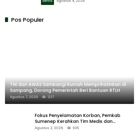
Berita
Agustus 4, 2026
Pos Populer
TNI dan AWAS Sambangi Rumah Memprihatinkan di
Sampang, Dorong Pemerintah Beri Bantuan RTLH
Agustus 7, 2026
1217
Fokus Penyelamatan Korban, Pemkab
Sumenep Kerahkan Tim Medis dan
Ambulans ke Pelabuhan Kalianget
Agustus 2, 2026
935