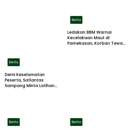
Berita
Ledakan BBM Warnai
Kecelakaan Maut di
Pamekasan, Korban Tewas
Terbakar di Lokasi
Berita
Demi Keselamatan
Peserta, Satlantas
Sampang Minta Latihan
Gerak Jalan Pindah ke
Lokasi Aman
Berita
Berita