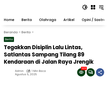
Langsung
ke
konten
Home
Berita
Olahraga
Artikel
Opini / Sastra
Beranda
Berita
Berita
Tegakkan Disiplin Lalu Lintas,
Satlantas Sampang Tilang 89
Kendaraan di Jalan Raya Jrengik
1105
Admin
1 Min Baca
Agustus 5, 2025