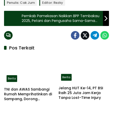
Penulis: Cak Jum
Editor: Rezky
Pemkab Pamekasan Naikkan BPP Tembakau
2025, Petani dan Pengusaha Sama-Sama
Diuntungkan
Pos Terkait
Berita
Berita
Jelang HUT Ke-14, PT BSI
TNI dan AWAS Sambangi
Raih 25 Juta Jam Kerja
Rumah Memprihatinkan di
Tanpa Lost-Time Injury
Sampang, Dorong
Pemerintah Beri Bantuan
RTLH