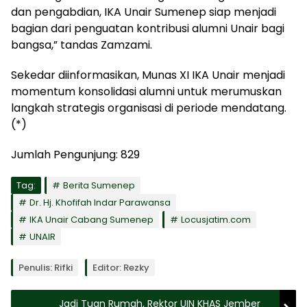
dan pengabdian, IKA Unair Sumenep siap menjadi
bagian dari penguatan kontribusi alumni Unair bagi
bangsa,” tandas Zamzami.
Sekedar diinformasikan, Munas XI IKA Unair menjadi
momentum konsolidasi alumni untuk merumuskan
langkah strategis organisasi di periode mendatang.
(*)
Jumlah Pengunjung:
829
Tag:
Berita Sumenep
Dr. Hj. Khofifah Indar Parawansa
IKA Unair Cabang Sumenep
Locusjatim.com
UNAIR
Penulis: Rifki
Editor: Rezky
Jadi Tuan Rumah, Rektor UIN KHAS Jember