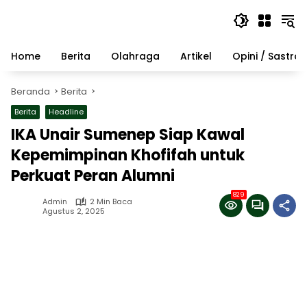
Langsung
ke
konten
Home
Berita
Olahraga
Artikel
Opini / Sastra
Beranda
Berita
Berita
Headline
IKA Unair Sumenep Siap Kawal
Kepemimpinan Khofifah untuk
Perkuat Peran Alumni
829
Admin
2 Min Baca
Agustus 2, 2025