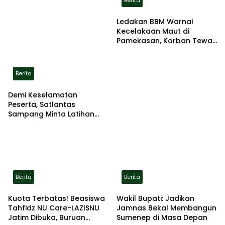
Berita
Ledakan BBM Warnai
Kecelakaan Maut di
Pamekasan, Korban Tewas
Terbakar di Lokasi
Berita
Demi Keselamatan
Peserta, Satlantas
Sampang Minta Latihan
Gerak Jalan Pindah ke
Lokasi Aman
Berita
Berita
Kuota Terbatas! Beasiswa
Wakil Bupati: Jadikan
Tahfidz NU Care-LAZISNU
Jamnas Bekal Membangun
Jatim Dibuka, Buruan
Sumenep di Masa Depan