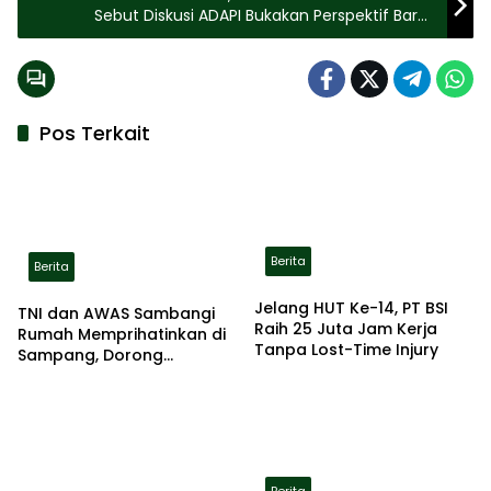
Sebut Diskusi ADAPI Bukakan Perspektif Baru
bagi Dosen PPPK
Pos Terkait
Berita
Berita
Jelang HUT Ke-14, PT BSI
TNI dan AWAS Sambangi
Raih 25 Juta Jam Kerja
Rumah Memprihatinkan di
Tanpa Lost-Time Injury
Sampang, Dorong
Pemerintah Beri Bantuan
RTLH