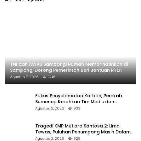
TNI dan AWAS Sambangi Rumah Memprihatinkan di
Sampang, Dorong Pemerintah Beri Bantuan RTLH
Agustus 7, 2026
1216
Fokus Penyelamatan Korban, Pemkab
Sumenep Kerahkan Tim Medis dan
Ambulans ke Pelabuhan Kalianget
Agustus 2, 2026
933
Tragedi KMP Mutiara Santosa 2: Lima
Tewas, Puluhan Penumpang Masih Dalam
Pencarian
Agustus 2, 2026
929