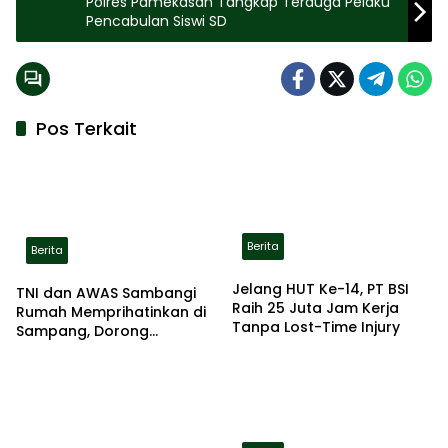
Polres Pamekasan Tangkap Terduga Pelaku
Pencabulan Siswi SD
Pos Terkait
Berita
Berita
Jelang HUT Ke-14, PT BSI
TNI dan AWAS Sambangi
Raih 25 Juta Jam Kerja
Rumah Memprihatinkan di
Tanpa Lost-Time Injury
Sampang, Dorong
Pemerintah Beri Bantuan
RTLH