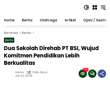
Langsung
ke
konten
Home
Berita
Olahraga
Artikel
Opini / Sastra
Beranda
Berita
Berita
Dua Sekolah Direhab PT BSI, Wujud
Komitmen Pendidikan Lebih
Berkualitas
1115
Admin
3 Min Baca
Juli 22, 2025