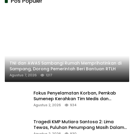
Pos Populer
TNI dan AWAS Sambangi Rumah Memprihatinkan di
Sampang, Dorong Pemerintah Beri Bantuan RTLH
Agustus 7, 2026
1217
Fokus Penyelamatan Korban, Pemkab
Sumenep Kerahkan Tim Medis dan
Ambulans ke Pelabuhan Kalianget
Agustus 2, 2026
934
Tragedi KMP Mutiara Santosa 2: Lima
Tewas, Puluhan Penumpang Masih Dalam
Pencarian
Agustus 2, 2026
930