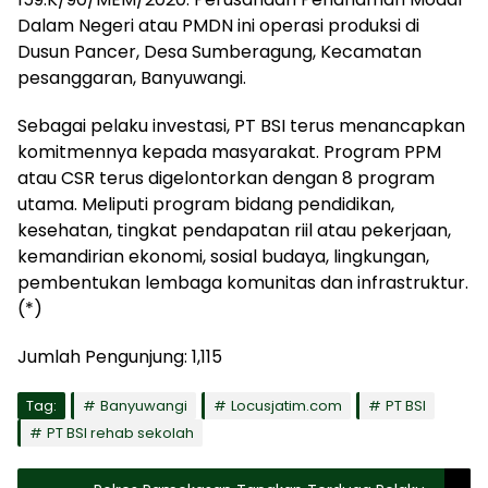
Dalam Negeri atau PMDN ini operasi produksi di
Dusun Pancer, Desa Sumberagung, Kecamatan
pesanggaran, Banyuwangi.
Sebagai pelaku investasi, PT BSI terus menancapkan
komitmennya kepada masyarakat. Program PPM
atau CSR terus digelontorkan dengan 8 program
utama. Meliputi program bidang pendidikan,
kesehatan, tingkat pendapatan riil atau pekerjaan,
kemandirian ekonomi, sosial budaya, lingkungan,
pembentukan lembaga komunitas dan infrastruktur.
(*)
Jumlah Pengunjung:
1,115
Tag:
Banyuwangi
Locusjatim.com
PT BSI
PT BSI rehab sekolah