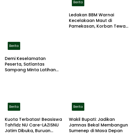
Berita
Ledakan BBM Warnai
Kecelakaan Maut di
Pamekasan, Korban Tewas
Terbakar di Lokasi
Berita
Demi Keselamatan
Peserta, Satlantas
Sampang Minta Latihan
Gerak Jalan Pindah ke
Lokasi Aman
Berita
Berita
Kuota Terbatas! Beasiswa
Wakil Bupati: Jadikan
Tahfidz NU Care-LAZISNU
Jamnas Bekal Membangun
Jatim Dibuka, Buruan
Sumenep di Masa Depan