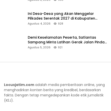
Ini Desa-Desa yang Akan Menggelar
Pilkades Serentak 2027 di Kabupaten
Sumenep
Agustus 4, 2026
928
Demi Keselamatan Peserta, Satlantas
Sampang Minta Latihan Gerak Jalan Pindah
ke Lokasi Aman
Agustus 5, 2026
921
Locusjatim.com
adalah media pemberitaan online, yang
menghadirkan konten berita yang kredibel, berdasarkan
fakta. Dengan tetap mengedepankan kode etik jurnalistik
(KEJ).