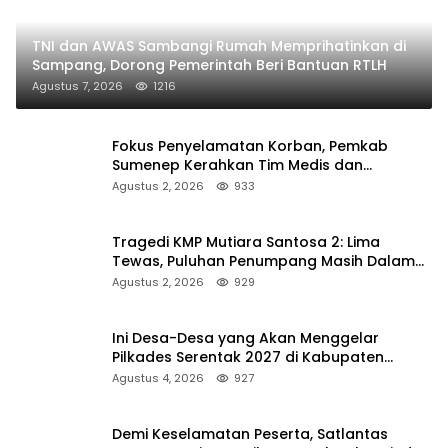
TNI dan AWAS Sambangi Rumah Memprihatinkan di
Sampang, Dorong Pemerintah Beri Bantuan RTLH
Agustus 7, 2026
1216
Fokus Penyelamatan Korban, Pemkab
Sumenep Kerahkan Tim Medis dan
Ambulans ke Pelabuhan Kalianget
Agustus 2, 2026
933
Tragedi KMP Mutiara Santosa 2: Lima
Tewas, Puluhan Penumpang Masih Dalam
Pencarian
Agustus 2, 2026
929
Ini Desa-Desa yang Akan Menggelar
Pilkades Serentak 2027 di Kabupaten
Sumenep
Agustus 4, 2026
927
Demi Keselamatan Peserta, Satlantas