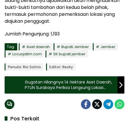
Sidang berikutnya dijadwalkan akan menghadirkan
bukti-bukti tambahan dari kedua belah pihak,
termasuk permohonan pemeriksaan lokasi yang
diajukan penggugat.
Jumlah Pengunjung:
1,193
Tag:
Aset daerah
Bupati Jember
Jember
Locusjatim.com
SK bupati jember
Penulis: Rio Satrio
Editor: Rezky
Gugatan Hilangnya 14 Hektare Aset Daerah,
PTUN Surabaya Periksa Langsung Lokasi
Sengketa di Jember
Pos Terkait