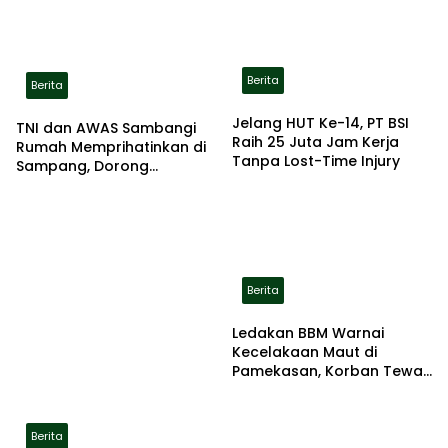
Berita
Berita
Jelang HUT Ke-14, PT BSI
TNI dan AWAS Sambangi
Raih 25 Juta Jam Kerja
Rumah Memprihatinkan di
Tanpa Lost-Time Injury
Sampang, Dorong
Pemerintah Beri Bantuan
RTLH
Berita
Ledakan BBM Warnai
Kecelakaan Maut di
Pamekasan, Korban Tewas
Terbakar di Lokasi
Berita