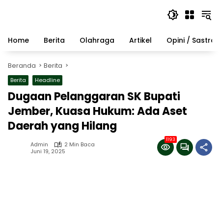
Langsung
ke
konten
Home
Berita
Olahraga
Artikel
Opini / Sastra
Beranda
Berita
Berita
Headline
Dugaan Pelanggaran SK Bupati
Jember, Kuasa Hukum: Ada Aset
Daerah yang Hilang
1193
Admin
2 Min Baca
Juni 19, 2025