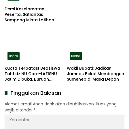
Demi Keselamatan
Peserta, Satlantas
Sampang Minta Latihan
Gerak Jalan Pindah ke
Lokasi Aman
Berita
Berita
Kuota Terbatas! Beasiswa
Wakil Bupati: Jadikan
Tahfidz NU Care-LAZISNU
Jamnas Bekal Membangun
Jatim Dibuka, Buruan
Sumenep di Masa Depan
Daftar
Tinggalkan Balasan
Alamat email Anda tidak akan dipublikasikan.
Ruas yang
wajib ditandai
*