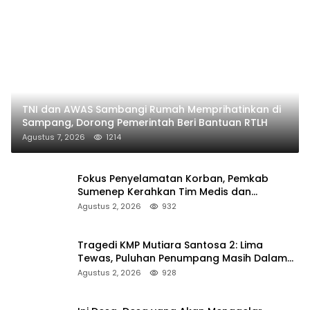
TNI dan AWAS Sambangi Rumah Memprihatinkan di
Sampang, Dorong Pemerintah Beri Bantuan RTLH
Agustus 7, 2026
1214
Fokus Penyelamatan Korban, Pemkab
Sumenep Kerahkan Tim Medis dan
Ambulans ke Pelabuhan Kalianget
Agustus 2, 2026
932
Tragedi KMP Mutiara Santosa 2: Lima
Tewas, Puluhan Penumpang Masih Dalam
Pencarian
Agustus 2, 2026
928