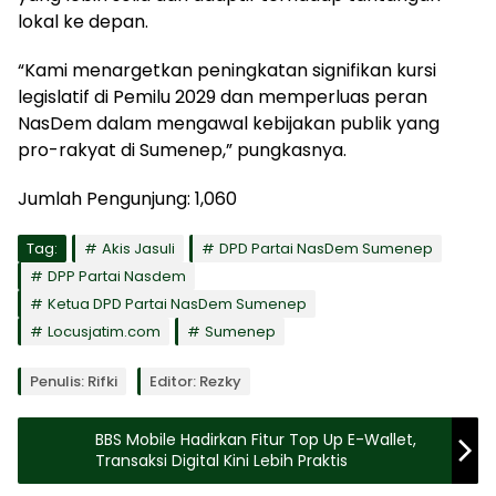
lokal ke depan.
“Kami menargetkan peningkatan signifikan kursi
legislatif di Pemilu 2029 dan memperluas peran
NasDem dalam mengawal kebijakan publik yang
pro-rakyat di Sumenep,” pungkasnya.
Jumlah Pengunjung:
1,060
Tag:
Akis Jasuli
DPD Partai NasDem Sumenep
DPP Partai Nasdem
Ketua DPD Partai NasDem Sumenep
Locusjatim.com
Sumenep
Penulis: Rifki
Editor: Rezky
BBS Mobile Hadirkan Fitur Top Up E-Wallet,
Transaksi Digital Kini Lebih Praktis