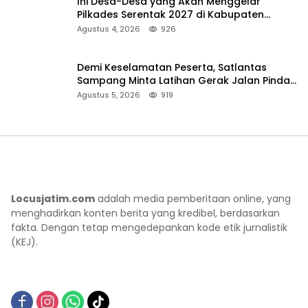
Ini Desa-Desa yang Akan Menggelar
Pilkades Serentak 2027 di Kabupaten
Sumenep
Agustus 4, 2026
926
Demi Keselamatan Peserta, Satlantas
Sampang Minta Latihan Gerak Jalan Pindah
ke Lokasi Aman
Agustus 5, 2026
919
Locusjatim.com
adalah media pemberitaan online, yang
menghadirkan konten berita yang kredibel, berdasarkan
fakta. Dengan tetap mengedepankan kode etik jurnalistik
(KEJ).