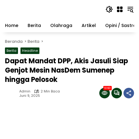
Langsung
ke
konten
Home
Berita
Olahraga
Artikel
Opini / Sastra
Beranda
Berita
Berita
Headline
Dapat Mandat DPP, Akis Jasuli Siap
Genjot Mesin NasDem Sumenep
hingga Pelosok
1060
Admin
2 Min Baca
Juni 9, 2025