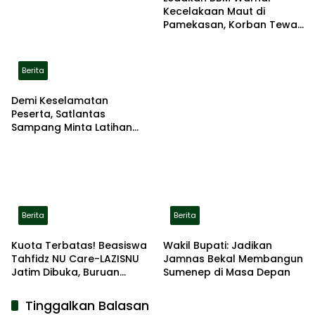
Kecelakaan Maut di
Pamekasan, Korban Tewas
Terbakar di Lokasi
Berita
Demi Keselamatan
Peserta, Satlantas
Sampang Minta Latihan
Gerak Jalan Pindah ke
Lokasi Aman
Berita
Berita
Kuota Terbatas! Beasiswa
Wakil Bupati: Jadikan
Tahfidz NU Care-LAZISNU
Jamnas Bekal Membangun
Jatim Dibuka, Buruan
Sumenep di Masa Depan
Daftar
Tinggalkan Balasan