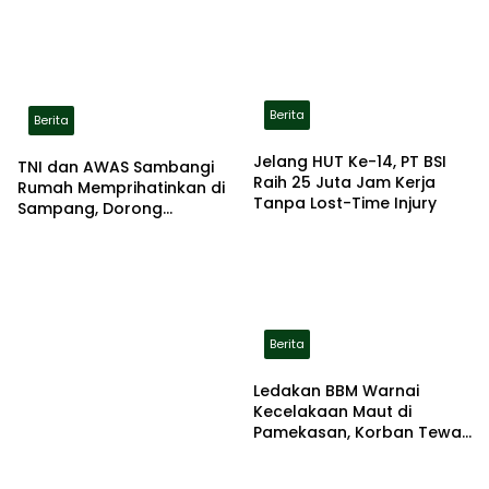
Berita
Berita
Jelang HUT Ke-14, PT BSI
TNI dan AWAS Sambangi
Raih 25 Juta Jam Kerja
Rumah Memprihatinkan di
Tanpa Lost-Time Injury
Sampang, Dorong
Pemerintah Beri Bantuan
RTLH
Berita
Ledakan BBM Warnai
Kecelakaan Maut di
Pamekasan, Korban Tewas
Terbakar di Lokasi