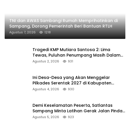
TNI dan AWAS Sambangi Rumah Memprihatinkan di
Sampang, Dorong Pemerintah Beri Bantuan RTLH
Agustus 7, 2026
1218
Tragedi KMP Mutiara Santosa 2: Lima
Tewas, Puluhan Penumpang Masih Dalam
Pencarian
Agustus 2, 2026
931
Ini Desa-Desa yang Akan Menggelar
Pilkades Serentak 2027 di Kabupaten
Sumenep
Agustus 4, 2026
930
Demi Keselamatan Peserta, Satlantas
Sampang Minta Latihan Gerak Jalan Pindah
ke Lokasi Aman
Agustus 5, 2026
923