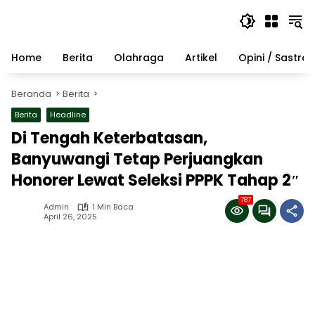
Langsung
ke
konten
Home
Berita
Olahraga
Artikel
Opini / Sastra
Beranda
Berita
Berita
Headline
Di Tengah Keterbatasan,
Banyuwangi Tetap Perjuangkan
Honorer Lewat Seleksi PPPK Tahap 2″
787
Admin
1 Min Baca
April 26, 2025