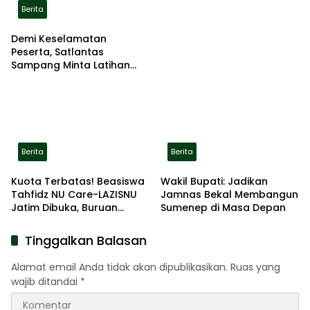
Berita
Demi Keselamatan
Peserta, Satlantas
Sampang Minta Latihan
Gerak Jalan Pindah ke
Lokasi Aman
Berita
Berita
Kuota Terbatas! Beasiswa
Wakil Bupati: Jadikan
Tahfidz NU Care-LAZISNU
Jamnas Bekal Membangun
Jatim Dibuka, Buruan
Sumenep di Masa Depan
Daftar
Tinggalkan Balasan
Alamat email Anda tidak akan dipublikasikan.
Ruas yang
wajib ditandai
*