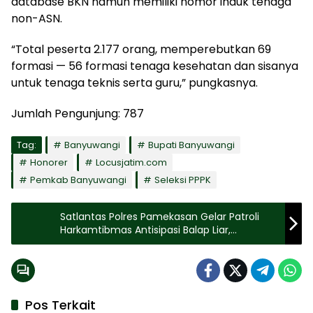
database BKN namun memiliki nomor induk tenaga
non-ASN.
“Total peserta 2.177 orang, memperebutkan 69
formasi — 56 formasi tenaga kesehatan dan sisanya
untuk tenaga teknis serta guru,” pungkasnya.
Jumlah Pengunjung:
787
Tag:
Banyuwangi
Bupati Banyuwangi
Honorer
Locusjatim.com
Pemkab Banyuwangi
Seleksi PPPK
Satlantas Polres Pamekasan Gelar Patroli
Harkamtibmas Antisipasi Balap Liar,
Amankan 20 Kendaraan
Pos Terkait