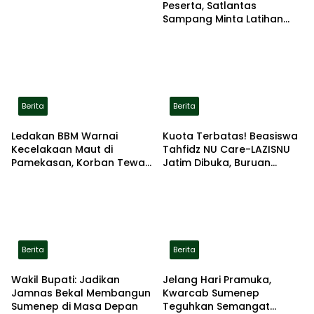
Peserta, Satlantas
Sampang Minta Latihan
Gerak Jalan Pindah ke
Lokasi Aman
Berita
Berita
Ledakan BBM Warnai
Kuota Terbatas! Beasiswa
Kecelakaan Maut di
Tahfidz NU Care-LAZISNU
Pamekasan, Korban Tewas
Jatim Dibuka, Buruan
Terbakar di Lokasi
Daftar
Berita
Berita
Wakil Bupati: Jadikan
Jelang Hari Pramuka,
Jamnas Bekal Membangun
Kwarcab Sumenep
Sumenep di Masa Depan
Teguhkan Semangat