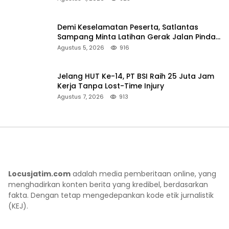
Demi Keselamatan Peserta, Satlantas
Sampang Minta Latihan Gerak Jalan Pindah
ke Lokasi Aman
Agustus 5, 2026
916
Jelang HUT Ke-14, PT BSI Raih 25 Juta Jam
Kerja Tanpa Lost-Time Injury
Agustus 7, 2026
913
Locusjatim.com
adalah media pemberitaan online, yang
menghadirkan konten berita yang kredibel, berdasarkan
fakta. Dengan tetap mengedepankan kode etik jurnalistik
(KEJ).