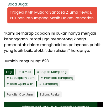
Baca Juga:
Tragedi KMP Mutiara Santosa 2: Lima Tewas,
Puluhan Penumpang Masih Dalam Pencarian
“Kami berharap capaian ini bukan hanya menjadi
kebanggaan, tetapi juga mendorong kinerja
pemerintah dalam menghadirkan pelayanan publik
yang lebih baik, efektif, dan efisien,” harapnya.
Jumlah Pengunjung:
693
Tag:
BPK RI
Bupati Sampang
Locusjatim.com
Pemkab sampang
Raih Opini WTP
Sampang
Penulis: Cak Jum
Editor: Rezky
Delapan Kali Raih WTP, Pemkab Sumenep