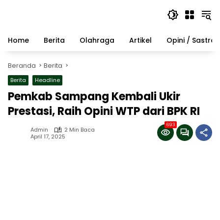
Langsung
ke
konten
Home
Berita
Olahraga
Artikel
Opini / Sastra
Beranda
Berita
Berita
Headline
Pemkab Sampang Kembali Ukir
Prestasi, Raih Opini WTP dari BPK RI
693
Admin
2 Min Baca
April 17, 2025