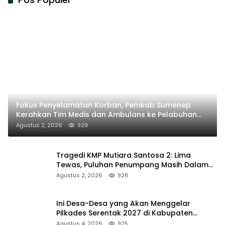
Fokus Penyelamatan Korban, Pemkab Sumenep
Kerahkan Tim Medis dan Ambulans ke Pelabuhan
Kalianget
Agustus 2, 2026
929
Tragedi KMP Mutiara Santosa 2: Lima
Tewas, Puluhan Penumpang Masih Dalam
Pencarian
Agustus 2, 2026
926
Ini Desa-Desa yang Akan Menggelar
Pilkades Serentak 2027 di Kabupaten
Sumenep
Agustus 4, 2026
925