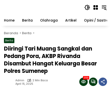
Langsung
ke
konten
Home
Berita
Olahraga
Artikel
Opini / Sastra
Beranda
Berita
Berita
Diiringi Tari Muang Sangkal dan
Pedang Pora, AKBP Rivanda
Disambut Hangat Keluarga Besar
Polres Sumenep
359
Admin
2 Min Baca
April 15, 2025