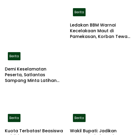
Berita
Ledakan BBM Warnai
Kecelakaan Maut di
Pamekasan, Korban Tewas
Terbakar di Lokasi
Berita
Demi Keselamatan
Peserta, Satlantas
Sampang Minta Latihan
Gerak Jalan Pindah ke
Lokasi Aman
Berita
Berita
Kuota Terbatas! Beasiswa
Wakil Bupati: Jadikan