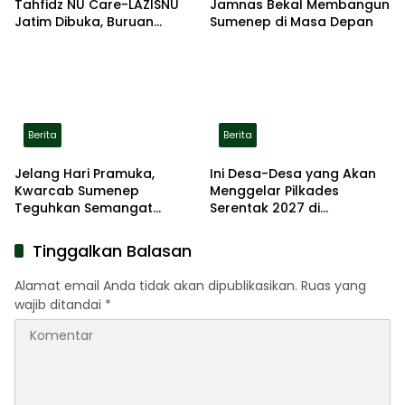
Tahfidz NU Care-LAZISNU
Jamnas Bekal Membangun
Jatim Dibuka, Buruan
Sumenep di Masa Depan
Daftar
Berita
Berita
Jelang Hari Pramuka,
Ini Desa-Desa yang Akan
Kwarcab Sumenep
Menggelar Pilkades
Teguhkan Semangat
Serentak 2027 di
Pengabdian Lewat Ziarah
Kabupaten Sumenep
Pahlawan
Tinggalkan Balasan
Alamat email Anda tidak akan dipublikasikan.
Ruas yang
wajib ditandai
*