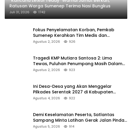
“Kancana Letkol Teddy” Warnai Jumat Berkah,
Ratusan Warga Sumenep Terima Nasi Bungkus
Juli 31, 2026
1742
Fokus Penyelamatan Korban, Pemkab
Sumenep Kerahkan Tim Medis dan
Ambulans ke Pelabuhan Kalianget
Agustus 2, 2026
926
Tragedi KMP Mutiara Santosa 2: Lima
Tewas, Puluhan Penumpang Masih Dalam
Pencarian
Agustus 2, 2026
923
Ini Desa-Desa yang Akan Menggelar
Pilkades Serentak 2027 di Kabupaten
Sumenep
Agustus 4, 2026
922
Demi Keselamatan Peserta, Satlantas
Sampang Minta Latihan Gerak Jalan Pindah
ke Lokasi Aman
Agustus 5, 2026
914