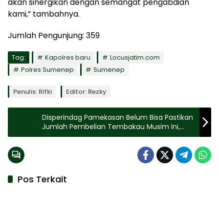
akan sinergikan dengan semangat pengabdian
kami,” tambahnya.
Jumlah Pengunjung:
359
Tag:
Kapolres baru
Locusjatim.com
Polres Sumenep
Sumenep
Penulis: Rifki
Editor: Rezky
Disperindag Pamekasan Belum Bisa Pastikan
Jumlah Pembelian Tembakau Musim Ini,
Masih Tunggu Kepastian dari Pabrikan
Pos Terkait