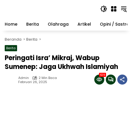
Langsung
ke
konten
Home
Berita
Olahraga
Artikel
Opini / Sastra
Beranda
Berita
Berita
Peringati Isra’ Mikraj, Wabup
Sumenep: Jaga Ukhwah Islamiyah
629
Admin
2 Min Baca
Februari 26, 2025