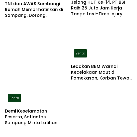
Jelang HUT Ke-14, PT BSI
TNI dan AWAS Sambangi
Raih 25 Juta Jam Kerja
Rumah Memprihatinkan di
Tanpa Lost-Time Injury
Sampang, Dorong
Pemerintah Beri Bantuan
RTLH
Berita
Ledakan BBM Warnai
Kecelakaan Maut di
Pamekasan, Korban Tewas
Terbakar di Lokasi
Berita
Demi Keselamatan
Peserta, Satlantas
Sampang Minta Latihan
Gerak Jalan Pindah ke
Lokasi Aman