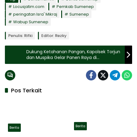
Locusjatim.com
Pemkab Sumenep
peringatan Isra' Mikraj
Sumenep
Wabup Sumenep
Penulis: Rifki
Editor: Rezky
Dukung Ketahanan Pangan, Kapolsek Torjun
dan Muspika Gelar Panen Raya di
Pangongsean
Pos Terkait
Berita
Berita