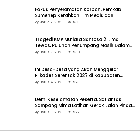
Fokus Penyelamatan Korban, Pemkab
Sumenep Kerahkan Tim Medis dan
Ambulans ke Pelabuhan Kalianget
Agustus 2, 2026
935
Tragedi KMP Mutiara Santosa 2: Lima
Tewas, Puluhan Penumpang Masih Dalam
Pencarian
Agustus 2, 2026
930
Ini Desa-Desa yang Akan Menggelar
Pilkades Serentak 2027 di Kabupaten
Sumenep
Agustus 4, 2026
928
Demi Keselamatan Peserta, Satlantas
Sampang Minta Latihan Gerak Jalan Pindah
ke Lokasi Aman
Agustus 5, 2026
922