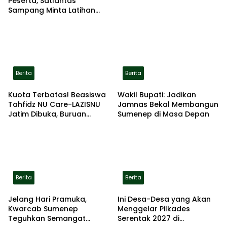
Peserta, Satlantas
Sampang Minta Latihan
Gerak Jalan Pindah ke
Lokasi Aman
Berita
Berita
Kuota Terbatas! Beasiswa
Wakil Bupati: Jadikan
Tahfidz NU Care-LAZISNU
Jamnas Bekal Membangun
Jatim Dibuka, Buruan
Sumenep di Masa Depan
Daftar
Berita
Berita
Jelang Hari Pramuka,
Ini Desa-Desa yang Akan
Kwarcab Sumenep
Menggelar Pilkades
Teguhkan Semangat
Serentak 2027 di