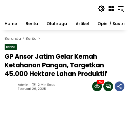
Langsung
ke
konten
Home
Berita
Olahraga
Artikel
Opini / Sastra
Beranda
Berita
Berita
GP Ansor Jatim Gelar Kemah
Ketahanan Pangan, Targetkan
45.000 Hektare Lahan Produktif
1103
Admin
2 Min Baca
Februari 26, 2025