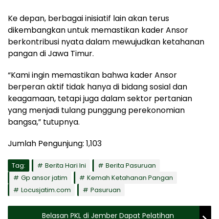
Ke depan, berbagai inisiatif lain akan terus
dikembangkan untuk memastikan kader Ansor
berkontribusi nyata dalam mewujudkan ketahanan
pangan di Jawa Timur.
“Kami ingin memastikan bahwa kader Ansor
berperan aktif tidak hanya di bidang sosial dan
keagamaan, tetapi juga dalam sektor pertanian
yang menjadi tulang punggung perekonomian
bangsa,” tutupnya.
Jumlah Pengunjung:
1,103
Tag:
Berita Hari Ini
Berita Pasuruan
Gp ansor jatim
Kemah Ketahanan Pangan
Locusjatim.com
Pasuruan
Belasan PKL di Jember Dapat Pelatihan