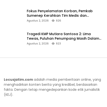
Fokus Penyelamatan Korban, Pemkab
Sumenep Kerahkan Tim Medis dan
Ambulans ke Pelabuhan Kalianget
Agustus 2, 2026
926
Tragedi KMP Mutiara Santosa 2: Lima
Tewas, Puluhan Penumpang Masih Dalam
Pencarian
Agustus 2, 2026
923
Locusjatim.com
adalah media pemberitaan online, yang
menghadirkan konten berita yang kredibel, berdasarkan
fakta. Dengan tetap mengedepankan kode etik jurnalistik
(KEJ).