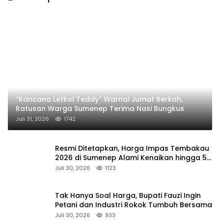
“Kancana Letkol Teddy” Warnai Jumat Berkah,
Ratusan Warga Sumenep Terima Nasi Bungkus
Juli 31, 2026
1742
Resmi Ditetapkan, Harga Impas Tembakau
2026 di Sumenep Alami Kenaikan hingga 5
Persen
Juli 30, 2026
1123
Tak Hanya Soal Harga, Bupati Fauzi Ingin
Petani dan Industri Rokok Tumbuh Bersama
Juli 30, 2026
933